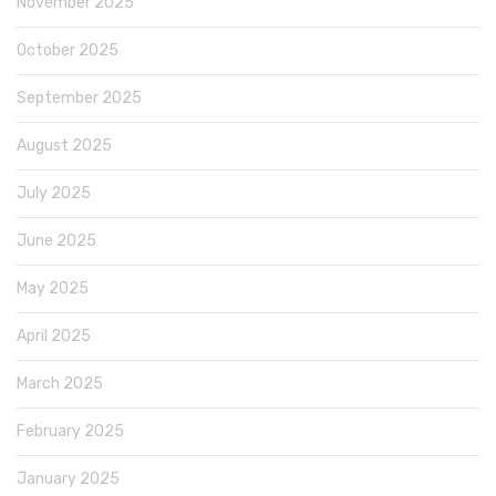
November 2025
October 2025
September 2025
August 2025
July 2025
June 2025
May 2025
April 2025
March 2025
February 2025
January 2025