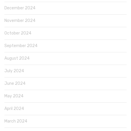
December 2024
November 2024
October 2024
September 2024
August 2024
July 2024
June 2024
May 2024
April 2024
March 2024