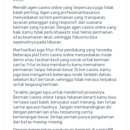
Memilih agen casino online yang terpercaya juga tidak
kalah penting. Agen yang profesional biasanya
menyediakan sistem permainan yang transparan,
layanan pelanggan yang responsif, dan suasana
bermain yang nyaman. Dengan agen casino online yang
baik, kamu tidak perlu khawatir soal teknis permainan
atau keamanan akun, sehingga fokusmu bisa
sepenuhnya pada hiburan.
Manfaatkan juga fitur-fitur pendukung yang tersedia.
Beberapa platform casino online menyediakan mode
demo atau taruhan kecil yang cocok untuk bermain
santai. Fitur ini bisa membantu kamu memahami
permainan tanpa tekanan besar. Di live casino, kamu
juga bisa mengamati beberapa ronde terlebih dahulu
sebelum ikut bertaruh, sehingga tidak merasa terpaksa
untuk langsung bermain.
Terakhir, jangan lupa untuk menikmati prosesnya.
Bermain casino online tanpa tekanan berarti kamu bisa
tertawa saat kalah, bersyukur saat menang, dan tetap
santai apa pun hasilnya. Jangan membandingkan diri
dengan pemain lain atau terpancing cerita
kemenangan besar. Setiap pemain punya pengalaman
dan batas masing-masing.
Dengan menerapkan panduan ini, bermain di casino88,