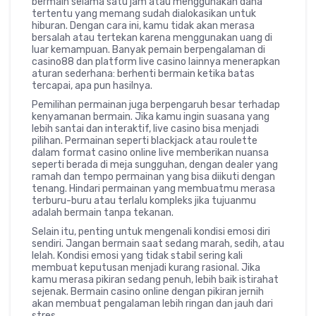
bermain selama satu jam atau menggunakan dana
tertentu yang memang sudah dialokasikan untuk
hiburan. Dengan cara ini, kamu tidak akan merasa
bersalah atau tertekan karena menggunakan uang di
luar kemampuan. Banyak pemain berpengalaman di
casino88 dan platform live casino lainnya menerapkan
aturan sederhana: berhenti bermain ketika batas
tercapai, apa pun hasilnya.
Pemilihan permainan juga berpengaruh besar terhadap
kenyamanan bermain. Jika kamu ingin suasana yang
lebih santai dan interaktif, live casino bisa menjadi
pilihan. Permainan seperti blackjack atau roulette
dalam format casino online live memberikan nuansa
seperti berada di meja sungguhan, dengan dealer yang
ramah dan tempo permainan yang bisa diikuti dengan
tenang. Hindari permainan yang membuatmu merasa
terburu-buru atau terlalu kompleks jika tujuanmu
adalah bermain tanpa tekanan.
Selain itu, penting untuk mengenali kondisi emosi diri
sendiri. Jangan bermain saat sedang marah, sedih, atau
lelah. Kondisi emosi yang tidak stabil sering kali
membuat keputusan menjadi kurang rasional. Jika
kamu merasa pikiran sedang penuh, lebih baik istirahat
sejenak. Bermain casino online dengan pikiran jernih
akan membuat pengalaman lebih ringan dan jauh dari
stres.