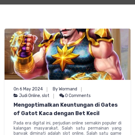
On 6 May 2024
By Wormand
Judi Online
,
slot
0 Comments
Mengoptimalkan Keuntungan di Gates
of Gatot Kaca dengan Bet Kecil
Pada era digital ini, perjudian online semakin populer di
kalangan masyarakat. Salah satu permainan yang
banyak diminati adalah slot online. Salah satu game