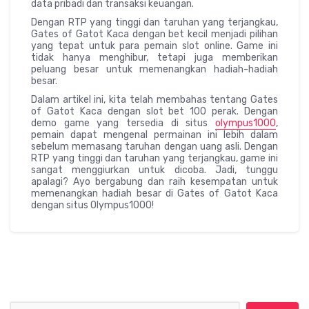
data pribadi dan transaksi keuangan.
Dengan RTP yang tinggi dan taruhan yang terjangkau,
Gates of Gatot Kaca dengan bet kecil menjadi pilihan
yang tepat untuk para pemain slot online. Game ini
tidak hanya menghibur, tetapi juga memberikan
peluang besar untuk memenangkan hadiah-hadiah
besar.
Dalam artikel ini, kita telah membahas tentang Gates
of Gatot Kaca dengan slot bet 100 perak. Dengan
demo game yang tersedia di situs
olympus1000
,
pemain dapat mengenal permainan ini lebih dalam
sebelum memasang taruhan dengan uang asli. Dengan
RTP yang tinggi dan taruhan yang terjangkau, game ini
sangat menggiurkan untuk dicoba. Jadi, tunggu
apalagi? Ayo bergabung dan raih kesempatan untuk
memenangkan hadiah besar di Gates of Gatot Kaca
dengan situs Olympus1000!