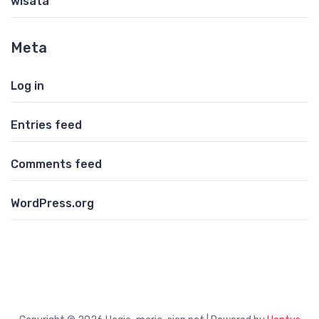
wisata
Meta
Log in
Entries feed
Comments feed
WordPress.org