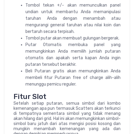
Tombol tekan +/- akan memunculkan panel
undian untuk membantu Anda memanipulasi
taruhan Anda dengan menambah atau
mengurangi general taruhan atau nilai koin dan
bertaruh secara terpisah.
Tombol putar akan membuat gulungan bergerak.
Putar Otomatis membuka panel yang
memungkinkan Anda memilih jumlah putaran
otomatis dan apakah serta kapan Anda ingin
putaran tersebut berakhir.
Beli Putaran gratis akan memungkinkan Anda
membeli fitur Putaran free of charge alih-alih
menunggu pemicu reguler.
Fitur Slot
Setelah setiap putaran, semua simbol dari kombo
kemenangan apa pun termasuk Scatters akan terkunci
di tempatnya sementara simbol yang tidak menang
akan hilang dari grid. Hal ini akan memungkinkan simbol-
simbol baru jatuh dari atas mengisi posisi kosong dan
mungkin menambah kemenangan yang ada dan
dengan demikian memperluasnya.