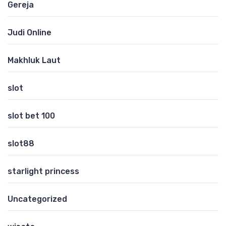
Gereja
Judi Online
Makhluk Laut
slot
slot bet 100
slot88
starlight princess
Uncategorized