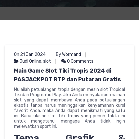
On 21 Jan 2024
By Wormand
Judi Online
,
slot
0 Comments
Main Game Slot Tiki Tropis 2024 di
PASJACKPOT RTP dan Putaran Gratis
Mulailah petualangan tropis dengan mesin slot Tropical
Tiki dari Pragmatic Play. Jika Anda menyukai permainan
slot yang dapat membawa Anda pada petualangan
eksotis tanpa harus meninggalkan kenyamanan kursi
favorit Anda, maka Anda dapat menikmati yang satu
ini. Baca ulasan slot Tiki Tropis yang penuh fakta ini
untuk mengetahui mengapa Anda tidak ingin
melewatkan sport ini.
Tema, Grafik &