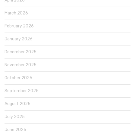
April 2026
March 2026
February 2026
January 2026
December 2025
November 2025
October 2025
September 2025
August 2025
July 2025
June 2025