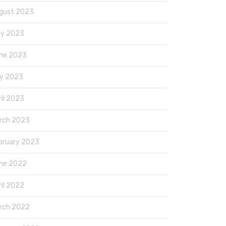
gust 2023
ly 2023
ne 2023
y 2023
ril 2023
rch 2023
bruary 2023
ne 2022
ril 2022
rch 2022