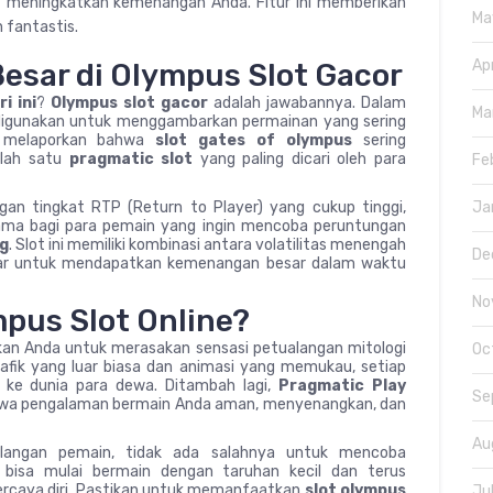
 meningkatkan kemenangan Anda. Fitur ini memberikan
Ma
 fantastis.
Ap
sar di Olympus Slot Gacor
i ini
?
Olympus slot gacor
adalah jawabannya. Dalam
Ma
ng digunakan untuk menggambarkan permainan yang sering
 melaporkan bahwa
slot gates of olympus
sering
alah satu
pragmatic slot
yang paling dicari oleh para
Fe
gan tingkat RTP (Return to Player) yang cukup tinggi,
Ja
tama bagi para pemain yang ingin mencoba peruntungan
g
. Slot ini memiliki kombinasi antara volatilitas menengah
De
esar untuk mendapatkan kemenangan besar dalam waktu
No
pus Slot Online?
n Anda untuk merasakan sensasi petualangan mitologi
Oc
fik yang luar biasa dan animasi yang memukau, setiap
k ke dunia para dewa. Ditambah lagi,
Pragmatic Play
Se
hwa pengalaman bermain Anda aman, menyenangkan, dan
Au
alangan pemain, tidak ada salahnya untuk mencoba
 bisa mulai bermain dengan taruhan kecil dan terus
rcaya diri. Pastikan untuk memanfaatkan
slot olympus
Ju