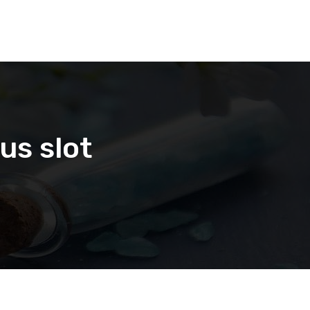
us slot