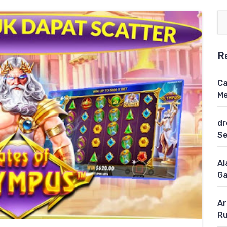
R
Ca
Me
dr
S
Al
Ga
Ar
Ru