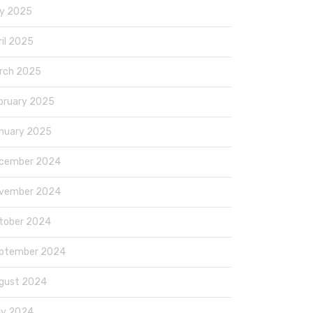
y 2025
ril 2025
rch 2025
bruary 2025
nuary 2025
cember 2024
vember 2024
tober 2024
ptember 2024
gust 2024
ly 2024