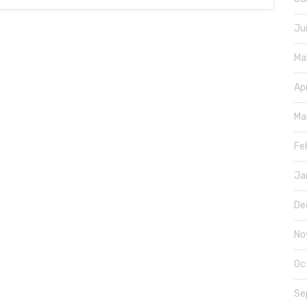
Ju
Ma
Ap
Ma
Fe
Ja
De
No
Oc
Se