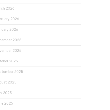
rch 2026
bruary 2026
nuary 2026
cember 2025
vember 2025
tober 2025
ptember 2025
gust 2025
ly 2025
ne 2025