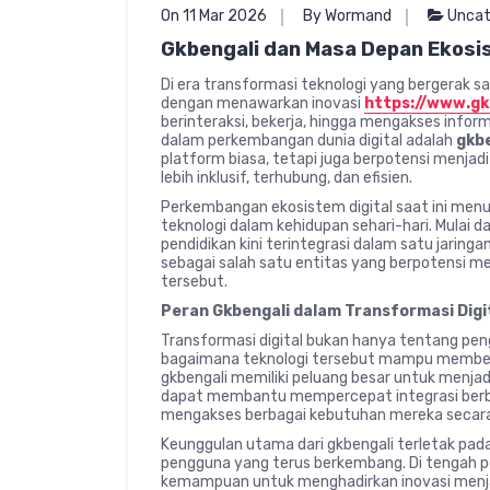
On 11 Mar 2026
By Wormand
Uncat
Gkbengali dan Masa Depan Ekosis
Di era transformasi teknologi yang bergerak s
dengan menawarkan inovasi
https://www.gk
berinteraksi, bekerja, hingga mengakses infor
dalam perkembangan dunia digital adalah
gkb
platform biasa, tetapi juga berpotensi menjad
lebih inklusif, terhubung, dan efisien.
Perkembangan ekosistem digital saat ini me
teknologi dalam kehidupan sehari-hari. Mulai da
pendidikan kini terintegrasi dalam satu jaringan
sebagai salah satu entitas yang berpotensi me
tersebut.
Peran Gkbengali dalam Transformasi Digi
Transformasi digital bukan hanya tentang pen
bagaimana teknologi tersebut mampu memberik
gkbengali memiliki peluang besar untuk menjad
dapat membantu mempercepat integrasi berbag
mengakses berbagai kebutuhan mereka secara 
Keunggulan utama dari gkbengali terletak p
pengguna yang terus berkembang. Di tengah pe
kemampuan untuk menghadirkan inovasi menja