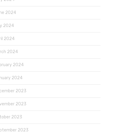
ne 2024
y 2024
ril 2024
rch 2024
bruary 2024
nuary 2024
cember 2023
vember 2023
tober 2023
ptember 2023