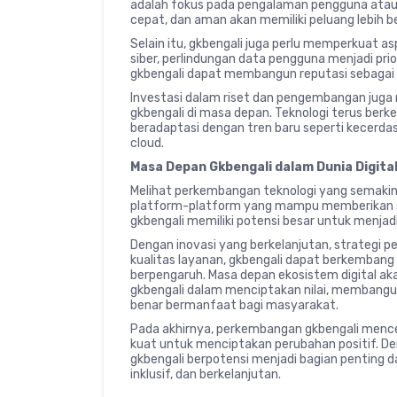
adalah fokus pada pengalaman pengguna atau 
cepat, dan aman akan memiliki peluang lebih
Selain itu, gkbengali juga perlu memperkuat 
siber, perlindungan data pengguna menjadi pr
gkbengali dapat membangun reputasi sebagai 
Investasi dalam riset dan pengembangan juga
gkbengali di masa depan. Teknologi terus berke
beradaptasi dengan tren baru seperti kecerdas
cloud.
Masa Depan Gkbengali dalam Dunia Digita
Melihat perkembangan teknologi yang semakin 
platform-platform yang mampu memberikan sol
gkbengali memiliki potensi besar untuk menjadi
Dengan inovasi yang berkelanjutan, strategi
kualitas layanan, gkbengali dapat berkembang 
berpengaruh. Masa depan ekosistem digital a
gkbengali dalam menciptakan nilai, membangun
benar bermanfaat bagi masyarakat.
Pada akhirnya, perkembangan gkbengali mence
kuat untuk menciptakan perubahan positif. De
gkbengali berpotensi menjadi bagian penting da
inklusif, dan berkelanjutan.