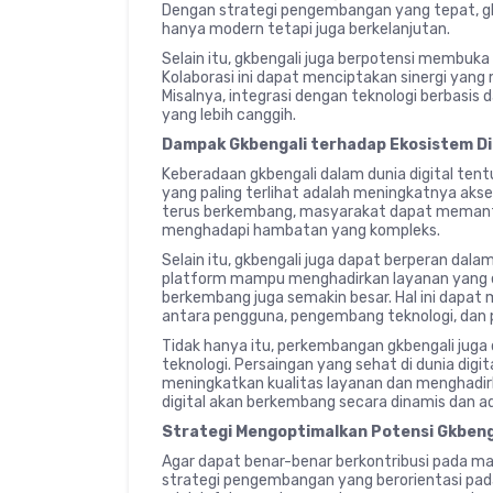
Dengan strategi pengembangan yang tepat, gk
hanya modern tetapi juga berkelanjutan.
Selain itu, gkbengali juga berpotensi membuka 
Kolaborasi ini dapat menciptakan sinergi yang
Misalnya, integrasi dengan teknologi berbasis
yang lebih canggih.
Dampak Gkbengali terhadap Ekosistem Di
Keberadaan gkbengali dalam dunia digital ten
yang paling terlihat adalah meningkatnya akse
terus berkembang, masyarakat dapat memanfa
menghadapi hambatan yang kompleks.
Selain itu, gkbengali juga dapat berperan da
platform mampu menghadirkan layanan yang efe
berkembang juga semakin besar. Hal ini dapa
antara pengguna, pengembang teknologi, dan pel
Tidak hanya itu, perkembangan gkbengali juga
teknologi. Persaingan yang sehat di dunia digi
meningkatkan kualitas layanan dan menghadirka
digital akan berkembang secara dinamis dan 
Strategi Mengoptimalkan Potensi Gkbeng
Agar dapat benar-benar berkontribusi pada ma
strategi pengembangan yang berorientasi pad