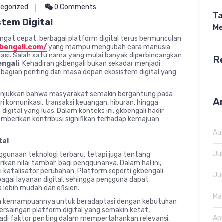
egorized
0 Comments
Ta
tem Digital
Me
angat cepat, berbagai platform digital terus bermunculan
bengali.com/
yang mampu mengubah cara manusia
masi. Salah satu nama yang mulai banyak diperbincangkan
R
engali
. Kehadiran gkbengali bukan sekadar menjadi
i bagian penting dari masa depan ekosistem digital yang
nunjukkan bahwa masyarakat semakin bergantung pada
A
ri komunikasi, transaksi keuangan, hiburan, hingga
 digital yang luas. Dalam konteks ini, gkbengali hadir
mberikan kontribusi signifikan terhadap kemajuan
Au
tal
Ju
ggunaan teknologi terbaru, tetapi juga tentang
an nilai tambah bagi penggunanya. Dalam hal ini,
i katalisator perubahan. Platform seperti gkbengali
Ju
ai layanan digital, sehingga pengguna dapat
lebih mudah dan efisien.
Ma
ada kemampuannya untuk beradaptasi dengan kebutuhan
rsaingan platform digital yang semakin ketat,
Ap
di faktor penting dalam mempertahankan relevansi.