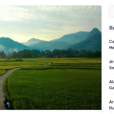
R
Ca
Me
dr
S
Al
Ga
Ar
Ru