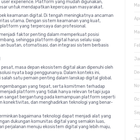
user experience. Platform yang mudah digunakan,
Ma
 besar untuk mendapatkan kepercayaan masyarakat.
aspek keamanan digital. Di tengah meningkatnya ancaman
Ap
ioritas utama. Dengan sistem keamanan yang kuat,
platform yang terpercaya dan profesional.
Ma
 menjadi faktor penting dalam memperkuat posisi
mbang, sehingga platform digital harus selalu siap
an buatan, otomatisasi, dan integrasi sistem berbasis
Fe
l
Ja
pesat, masa depan ekosistem digital akan dipenuhi oleh
De
usi nyata bagi penggunanya. Dalam konteks ini,
 salah satu pemain penting dalam lanskap digital global.
No
 pengembangan yang tepat, serta komitmen terhadap
menjadi platform yang tidak hanya relevan tetapi juga
kan sangat bergantung pada kemampuan platform seperti
Oc
 konektivitas, dan menghadirkan teknologi yang benar-
Se
rminkan bagaimana teknologi dapat menjadi alat yang
ngan dukungan komunitas digital yang semakin luas,
Au
ri perjalanan menuju ekosistem digital yang lebih maju,
Ju