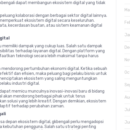
bengali dapat membangun ekosistem digital yang tidak
Ma
peluang kolaborasi dengan berbagai sektor digital lainnya.
 memperkuat ekosistem digital secara keseluruhan.
Fe
 data, kecerdasan buatan, atau sistem keamanan digital
Ja
gital
tu memiliki dampak yang cukup luas. Salah satu dampak
De
sibilitas terhadap layanan digital. Dengan platform yang
atkan teknologi secara lebih maksimal tanpa harus
No
lam mendorong pertumbuhan ekonomi digital. Ketika sebuah
Oc
ktif dan efisien, maka peluang bagi pelaku bisnis untuk
t menciptakan ekosistem yang saling menguntungkan
aku industri digital.
Se
 dapat memicu munculnya inovasi-inovasi baru di bidang
tal akan mendorong berbagai pihak untuk terus
Au
n solusi yang lebih kreatif. Dengan demikian, ekosistem
adaptif terhadap perubahan zaman.
Ju
ali
sa depan ekosistem digital, gkbengali perlu mengadopsi
Ju
a kebutuhan pengguna. Salah satu strategi penting