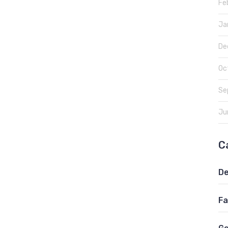
Fe
Ja
De
Oc
Se
Ju
C
De
Fa