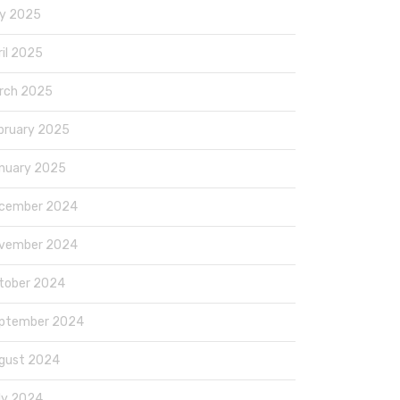
y 2025
ril 2025
rch 2025
bruary 2025
nuary 2025
cember 2024
vember 2024
tober 2024
ptember 2024
gust 2024
ly 2024