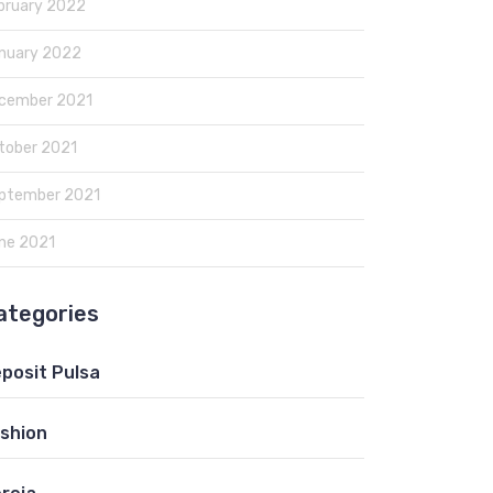
bruary 2022
nuary 2022
cember 2021
tober 2021
ptember 2021
ne 2021
ategories
posit Pulsa
shion