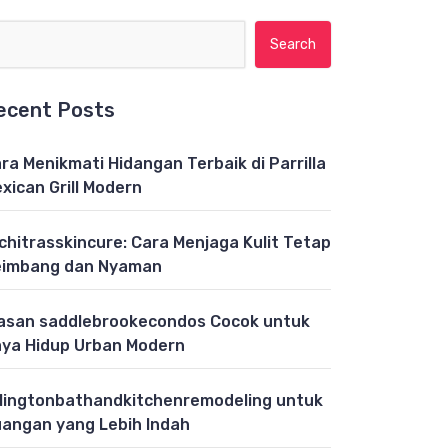
Search for:
ecent Posts
ra Menikmati Hidangan Terbaik di Parrilla
xican Grill Modern
chitrasskincure: Cara Menjaga Kulit Tetap
eimbang dan Nyaman
asan saddlebrookecondos Cocok untuk
ya Hidup Urban Modern
lingtonbathandkitchenremodeling untuk
angan yang Lebih Indah