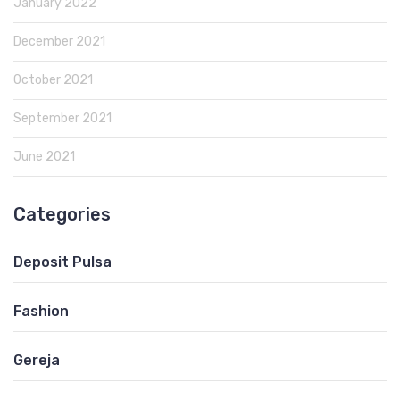
January 2022
December 2021
October 2021
September 2021
June 2021
Categories
Deposit Pulsa
Fashion
Gereja