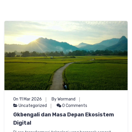
On 11 Mar 2026
By Wormand
Uncategorized
0 Comments
Gkbengali dan Masa Depan Ekosistem
Digital