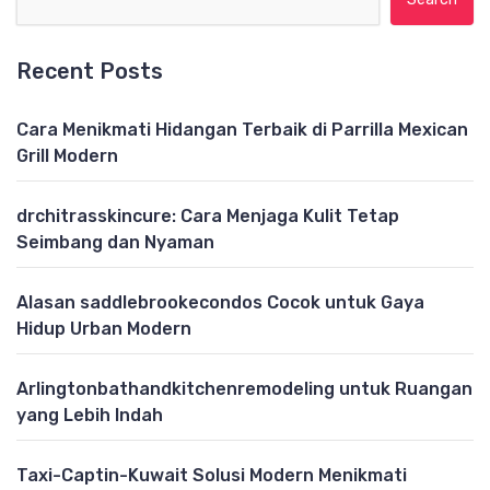
Recent Posts
Cara Menikmati Hidangan Terbaik di Parrilla Mexican
Grill Modern
drchitrasskincure: Cara Menjaga Kulit Tetap
Seimbang dan Nyaman
Alasan saddlebrookecondos Cocok untuk Gaya
Hidup Urban Modern
Arlingtonbathandkitchenremodeling untuk Ruangan
yang Lebih Indah
Taxi-Captin-Kuwait Solusi Modern Menikmati