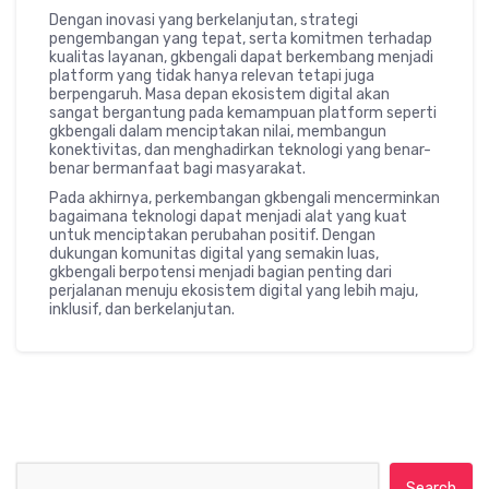
Dengan inovasi yang berkelanjutan, strategi
pengembangan yang tepat, serta komitmen terhadap
kualitas layanan, gkbengali dapat berkembang menjadi
platform yang tidak hanya relevan tetapi juga
berpengaruh. Masa depan ekosistem digital akan
sangat bergantung pada kemampuan platform seperti
gkbengali dalam menciptakan nilai, membangun
konektivitas, dan menghadirkan teknologi yang benar-
benar bermanfaat bagi masyarakat.
Pada akhirnya, perkembangan gkbengali mencerminkan
bagaimana teknologi dapat menjadi alat yang kuat
untuk menciptakan perubahan positif. Dengan
dukungan komunitas digital yang semakin luas,
gkbengali berpotensi menjadi bagian penting dari
perjalanan menuju ekosistem digital yang lebih maju,
inklusif, dan berkelanjutan.
Search for: