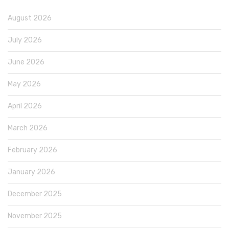
August 2026
July 2026
June 2026
May 2026
April 2026
March 2026
February 2026
January 2026
December 2025
November 2025