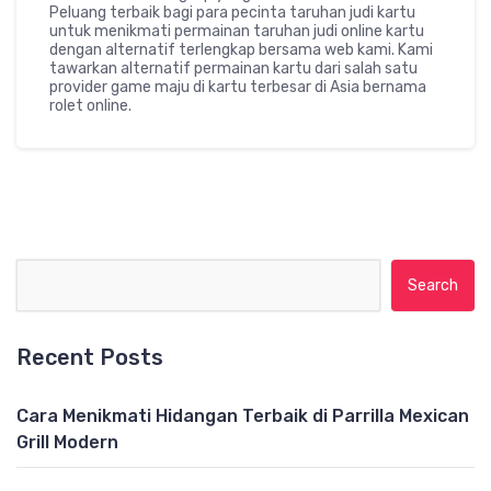
Peluang terbaik bagi para pecinta taruhan judi kartu
untuk menikmati permainan taruhan judi online kartu
dengan alternatif terlengkap bersama web kami. Kami
tawarkan alternatif permainan kartu dari salah satu
provider game maju di kartu terbesar di Asia bernama
rolet online.
Search for:
Recent Posts
Cara Menikmati Hidangan Terbaik di Parrilla Mexican
Grill Modern