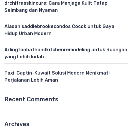
drchitrasskincure: Cara Menjaga Kulit Tetap
Seimbang dan Nyaman
Alasan saddlebrookecondos Cocok untuk Gaya
Hidup Urban Modern
Arlingtonbathandkitchenremodeling untuk Ruangan
yang Lebih Indah
Taxi-Captin-Kuwait Solusi Modern Menikmati
Perjalanan Lebih Aman
Recent Comments
Archives