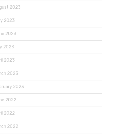
gust 2023
ly 2023
ne 2023
y 2023
ril 2023
rch 2023
bruary 2023
ne 2022
ril 2022
rch 2022