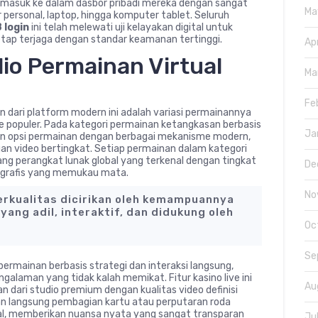
masuk ke dalam dasbor pribadi mereka dengan sangat
Ma
ersonal, laptop, hingga komputer tablet. Seluruh
 login
ini telah melewati uji kelayakan digital untuk
tap terjaga dengan standar keamanan tertinggi.
Ap
io Permainan Virtual
Ma
Fe
 dari platform modern ini adalah variasi permainannya
 populer. Pada kategori permainan ketangkasan berbasis
Ja
 opsi permainan dengan berbagai mekanisme modern,
ngan video bertingkat. Setiap permainan dalam kategori
ang perangkat lunak global yang terkenal dengan tingkat
De
si grafis yang memukau mata.
No
erkualitas dicirikan oleh kemampuannya
ang adil, interaktif, dan didukung oleh
Oc
Se
ermainan berbasis strategi dan interaksi langsung,
laman yang tidak kalah memikat. Fitur kasino live ini
Au
 dari studio premium dengan kualitas video definisi
an langsung pembagian kartu atau perputaran roda
nal, memberikan nuansa nyata yang sangat transparan
Ju