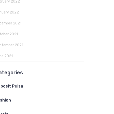
bruary 2022
nuary 2022
cember 2021
tober 2021
ptember 2021
ne 2021
ategories
posit Pulsa
shion