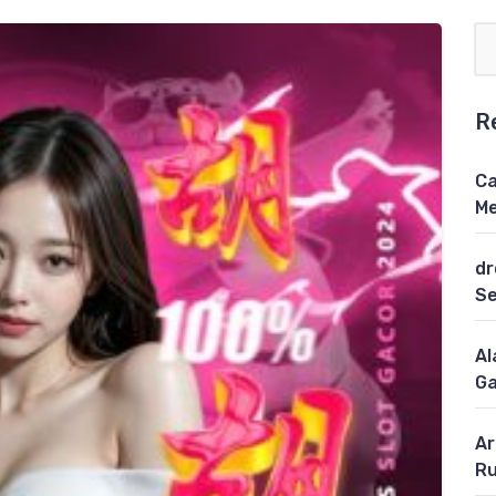
R
Ca
Me
dr
S
Al
Ga
Ar
Ru