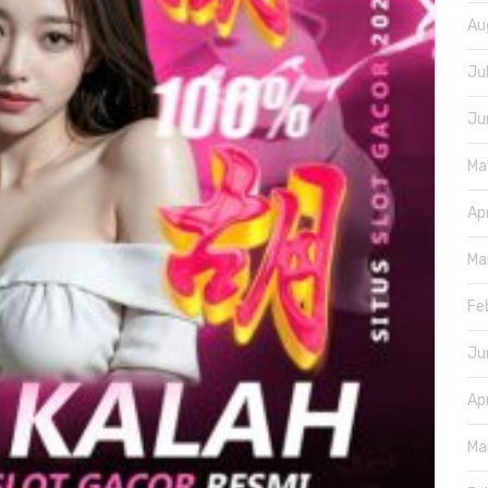
Au
Ju
Ju
Ma
Ap
Ma
Fe
Ju
Ap
Ma