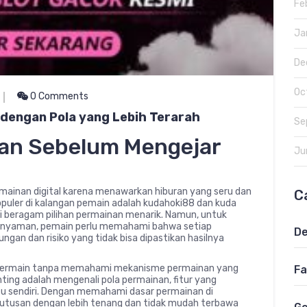
Fe
Ja
De
Oc
0 Comments
 dengan Pola yang Lebih Terarah
Se
an Sebelum Mengejar
Ju
mainan digital karena menawarkan hiburan yang seru dan
C
uler di kalangan pemain adalah kudahoki88 dan kuda
ki beragam pilihan permainan menarik. Namun, untuk
 nyaman, pemain perlu memahami bahwa setiap
De
an dan risiko yang tidak bisa dipastikan hasilnya
g bermain tanpa memahami mekanisme permainan yang
Fa
nting adalah mengenali pola permainan, fitur yang
itu sendiri. Dengan memahami dasar permainan di
utusan dengan lebih tenang dan tidak mudah terbawa