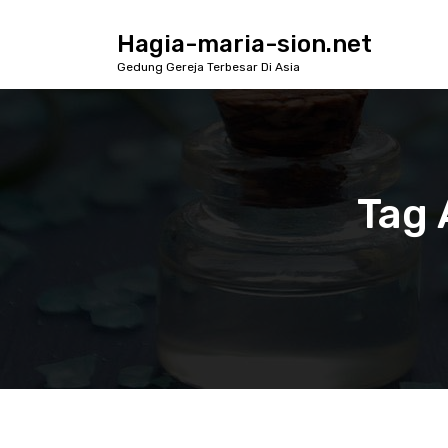
S
k
Hagia-maria-sion.net
i
Gedung Gereja Terbesar Di Asia
p
t
o
c
o
n
Tag 
t
e
n
t