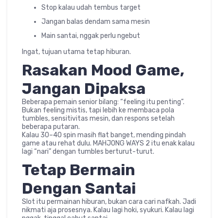
Stop kalau udah tembus target
Jangan balas dendam sama mesin
Main santai, nggak perlu ngebut
Ingat, tujuan utama tetap hiburan.
Rasakan Mood Game,
Jangan Dipaksa
Beberapa pemain senior bilang: “feeling itu penting”.
Bukan feeling mistis, tapi lebih ke membaca pola
tumbles, sensitivitas mesin, dan respons setelah
beberapa putaran.
Kalau 30–40 spin masih flat banget, mending pindah
game atau rehat dulu. MAHJONG WAYS 2 itu enak kalau
lagi “nari” dengan tumbles berturut-turut.
Tetap Bermain
Dengan Santai
Slot itu permainan hiburan, bukan cara cari nafkah. Jadi
nikmati aja prosesnya. Kalau lagi hoki, syukuri. Kalau lagi