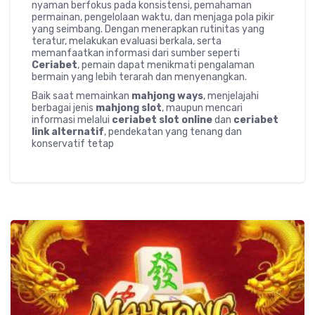
nyaman berfokus pada konsistensi, pemahaman
permainan, pengelolaan waktu, dan menjaga pola pikir
yang seimbang. Dengan menerapkan rutinitas yang
teratur, melakukan evaluasi berkala, serta
memanfaatkan informasi dari sumber seperti
Ceriabet
, pemain dapat menikmati pengalaman
bermain yang lebih terarah dan menyenangkan.
Baik saat memainkan
mahjong ways
, menjelajahi
berbagai jenis
mahjong slot
, maupun mencari
informasi melalui
ceriabet slot online
dan
ceriabet
link alternatif
, pendekatan yang tenang dan
konservatif tetap