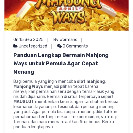
On 15 Sep 2025
By Wormand
Uncategorized
0 Comments
Panduan Lengkap Bermain Mahjong
Ways untuk Pemula Agar Cepat
Menang
Bagi pemula yang ingin mencoba
slot mahjong
,
Mahjong Ways
menjadi pilihan tepat karena
menyajikan permainan seru dengan tema klasik yang
mudah dipahami. Bermain di situs terpercaya seperti
MAUSLOT
memberikan keuntungan tambahan berupa
keamanan, layanan profesional, dan peluang menang
yang adil. Agar pemula bisa cepat menang, dibutuhkan
pemahaman tentang mekanisme permainan, strategi
taruhan, dan cara memanfaatkan fitur bonus. Berikut
panduan lengkapnya.