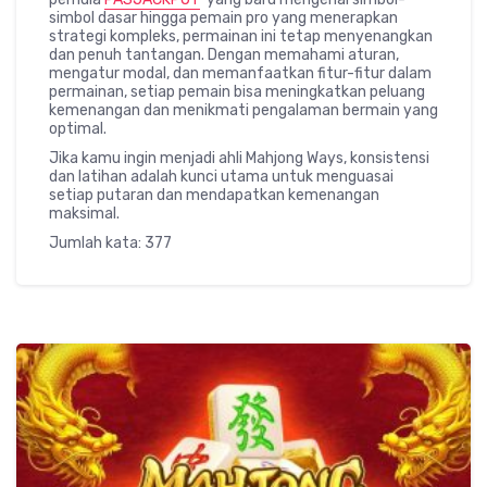
simbol dasar hingga pemain pro yang menerapkan
strategi kompleks, permainan ini tetap menyenangkan
dan penuh tantangan. Dengan memahami aturan,
mengatur modal, dan memanfaatkan fitur-fitur dalam
permainan, setiap pemain bisa meningkatkan peluang
kemenangan dan menikmati pengalaman bermain yang
optimal.
Jika kamu ingin menjadi ahli Mahjong Ways, konsistensi
dan latihan adalah kunci utama untuk menguasai
setiap putaran dan mendapatkan kemenangan
maksimal.
Jumlah kata: 377