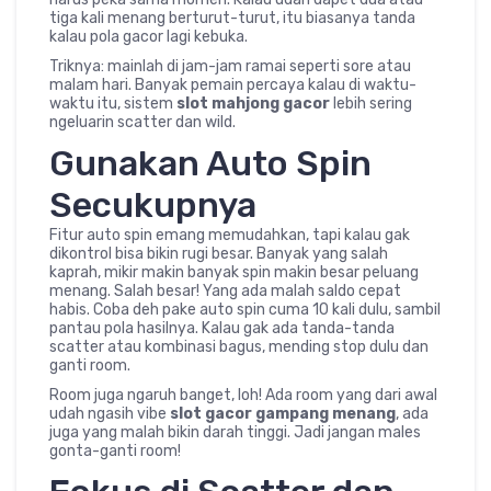
tiga kali menang berturut-turut, itu biasanya tanda
kalau pola gacor lagi kebuka.
Triknya: mainlah di jam-jam ramai seperti sore atau
malam hari. Banyak pemain percaya kalau di waktu-
waktu itu, sistem
slot mahjong gacor
lebih sering
ngeluarin scatter dan wild.
Gunakan Auto Spin
Secukupnya
Fitur auto spin emang memudahkan, tapi kalau gak
dikontrol bisa bikin rugi besar. Banyak yang salah
kaprah, mikir makin banyak spin makin besar peluang
menang. Salah besar! Yang ada malah saldo cepat
habis. Coba deh pake auto spin cuma 10 kali dulu, sambil
pantau pola hasilnya. Kalau gak ada tanda-tanda
scatter atau kombinasi bagus, mending stop dulu dan
ganti room.
Room juga ngaruh banget, loh! Ada room yang dari awal
udah ngasih vibe
slot gacor gampang menang
, ada
juga yang malah bikin darah tinggi. Jadi jangan males
gonta-ganti room!