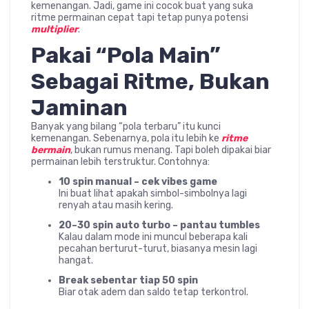
kemenangan. Jadi, game ini cocok buat yang suka
ritme permainan cepat tapi tetap punya potensi
multiplier
.
Pakai “Pola Main”
Sebagai Ritme, Bukan
Jaminan
Banyak yang bilang “pola terbaru” itu kunci
kemenangan. Sebenarnya, pola itu lebih ke
ritme
bermain
, bukan rumus menang. Tapi boleh dipakai biar
permainan lebih terstruktur. Contohnya:
10 spin manual – cek vibes game
Ini buat lihat apakah simbol-simbolnya lagi
renyah atau masih kering.
20–30 spin auto turbo – pantau tumbles
Kalau dalam mode ini muncul beberapa kali
pecahan berturut-turut, biasanya mesin lagi
hangat.
Break sebentar tiap 50 spin
Biar otak adem dan saldo tetap terkontrol.