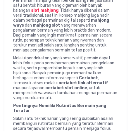
Permainan mahjong telah berkembang menjadi salah
satu bentuk hiburan yang digemari oleh banyak
kalangan
slot mahjong
. Tidak hanya dikenal dalam
versi tradisional, saat ini konsep mahjong juga hadir
dalam berbagai permainan digital seperti
mahjong
ways
dan
mahjong slot
yang menawarkan
pengalaman bermain yang lebih praktis dan modern.
Bagi pemain yang ingin menikmati permainan secara
rutin, penerapan teknik harian yang nyaman dan
terukur menjadi salah satu langkah penting untuk
menjaga pengalaman bermain tetap positif.
Melalui pendekatan yang konservatif, pemain dapat
lebih fokus pada pemahaman permainan, pengelolaan
waktu, serta pengambilan keputusan yang lebih
bijaksana. Banyak pemain juga memanfaatkan
berbagai sumber informasi seperti
Ceriabet
,
termasuk akses melalui
ceriabet link alternatif
maupun layanan
ceriabet slot online
, untuk
memperoleh wawasan tambahan mengenai permainan
yang mereka minati.
Pentingnya Memiliki Rutinitas Bermain yang
Teratur
Salah satu teknik harian yang sering diabaikan adalah
membangun rutinitas bermain yang teratur. Bermain
secara terjadwal membantu pemain menjaga fokus