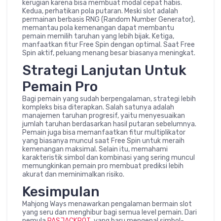
kerugian karena bisa membuat modal cepat habis.
Kedua, perhatikan pola putaran. Meski slot adalah
permainan berbasis RNG (Random Number Generator),
memantau pola kemenangan dapat membantu
pemain memilih taruhan yang lebih bijak. Ketiga,
manfaatkan fitur Free Spin dengan optimal. Saat Free
Spin aktif, peluang menang besar biasanya meningkat.
Strategi Lanjutan Untuk
Pemain Pro
Bagi pemain yang sudah berpengalaman, strategi lebih
kompleks bisa diterapkan. Salah satunya adalah
manajemen taruhan progresif, yaitu menyesuaikan
jumlah taruhan berdasarkan hasil putaran sebelumnya.
Pemain juga bisa memanfaatkan fitur multiplikator
yang biasanya muncul saat Free Spin untuk meraih
kemenangan maksimal. Selain itu, memahami
karakteristik simbol dan kombinasi yang sering muncul
memungkinkan pemain pro membuat prediksi lebih
akurat dan meminimalkan risiko.
Kesimpulan
Mahjong Ways menawarkan pengalaman bermain slot
yang seru dan menghibur bagi semua level pemain. Dari
pemula
PASJACKPOT
yang baru mengenal simbol-