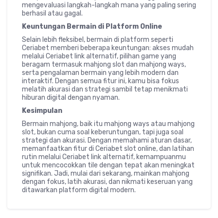
mengevaluasi langkah-langkah mana yang paling sering
berhasil atau gagal.
Keuntungan Bermain di Platform Online
Selain lebih fleksibel, bermain di platform seperti
Ceriabet memberi beberapa keuntungan: akses mudah
melalui Ceriabet link alternatif, pilihan game yang
beragam termasuk mahjong slot dan mahjong ways,
serta pengalaman bermain yang lebih modern dan
interaktif. Dengan semua fitur ini, kamu bisa fokus
melatih akurasi dan strategi sambil tetap menikmati
hiburan digital dengan nyaman.
Kesimpulan
Bermain mahjong, baik itu mahjong ways atau mahjong
slot, bukan cuma soal keberuntungan, tapi juga soal
strategi dan akurasi. Dengan memahami aturan dasar,
memanfaatkan fitur di Ceriabet slot online, dan latihan
rutin melalui Ceriabet link alternatif, kemampuanmu
untuk mencocokkan tile dengan tepat akan meningkat
signifikan. Jadi, mulai dari sekarang, mainkan mahjong
dengan fokus, latih akurasi, dan nikmati keseruan yang
ditawarkan platform digital modern.