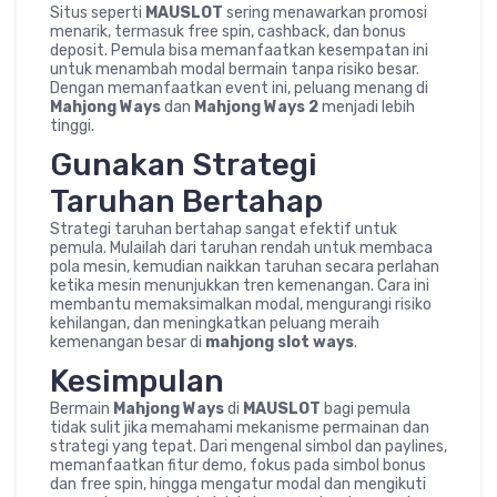
Situs seperti
MAUSLOT
sering menawarkan promosi
menarik, termasuk free spin, cashback, dan bonus
deposit. Pemula bisa memanfaatkan kesempatan ini
untuk menambah modal bermain tanpa risiko besar.
Dengan memanfaatkan event ini, peluang menang di
Mahjong Ways
dan
Mahjong Ways 2
menjadi lebih
tinggi.
Gunakan Strategi
Taruhan Bertahap
Strategi taruhan bertahap sangat efektif untuk
pemula. Mulailah dari taruhan rendah untuk membaca
pola mesin, kemudian naikkan taruhan secara perlahan
ketika mesin menunjukkan tren kemenangan. Cara ini
membantu memaksimalkan modal, mengurangi risiko
kehilangan, dan meningkatkan peluang meraih
kemenangan besar di
mahjong slot ways
.
Kesimpulan
Bermain
Mahjong Ways
di
MAUSLOT
bagi pemula
tidak sulit jika memahami mekanisme permainan dan
strategi yang tepat. Dari mengenal simbol dan paylines,
memanfaatkan fitur demo, fokus pada simbol bonus
dan free spin, hingga mengatur modal dan mengikuti