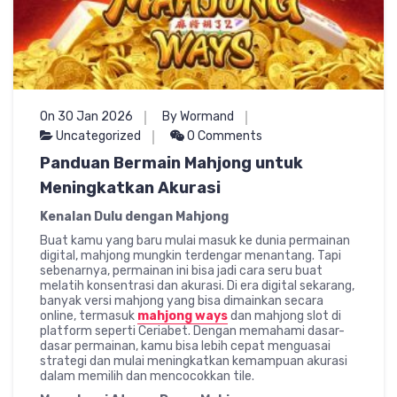
On 30 Jan 2026
By Wormand
Uncategorized
0 Comments
Panduan Bermain Mahjong untuk
Meningkatkan Akurasi
Kenalan Dulu dengan Mahjong
Buat kamu yang baru mulai masuk ke dunia permainan
digital, mahjong mungkin terdengar menantang. Tapi
sebenarnya, permainan ini bisa jadi cara seru buat
melatih konsentrasi dan akurasi. Di era digital sekarang,
banyak versi mahjong yang bisa dimainkan secara
online, termasuk
mahjong ways
dan mahjong slot di
platform seperti Ceriabet. Dengan memahami dasar-
dasar permainan, kamu bisa lebih cepat menguasai
strategi dan mulai meningkatkan kemampuan akurasi
dalam memilih dan mencocokkan tile.