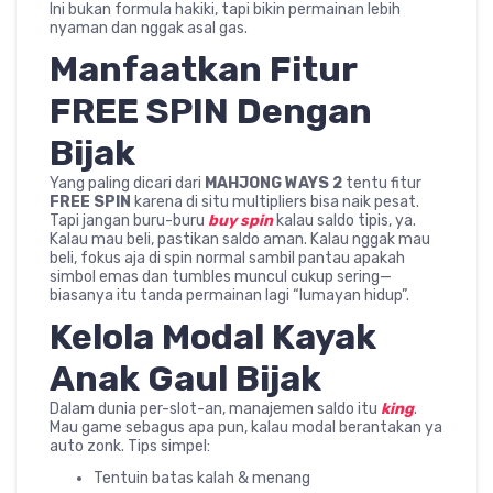
Ini bukan formula hakiki, tapi bikin permainan lebih
nyaman dan nggak asal gas.
Manfaatkan Fitur
FREE SPIN Dengan
Bijak
Yang paling dicari dari
MAHJONG WAYS 2
tentu fitur
FREE SPIN
karena di situ multipliers bisa naik pesat.
Tapi jangan buru-buru
buy spin
kalau saldo tipis, ya.
Kalau mau beli, pastikan saldo aman. Kalau nggak mau
beli, fokus aja di spin normal sambil pantau apakah
simbol emas dan tumbles muncul cukup sering—
biasanya itu tanda permainan lagi “lumayan hidup”.
Kelola Modal Kayak
Anak Gaul Bijak
Dalam dunia per-slot-an, manajemen saldo itu
king
.
Mau game sebagus apa pun, kalau modal berantakan ya
auto zonk. Tips simpel:
Tentuin batas kalah & menang