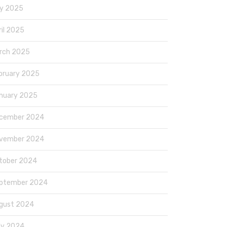
y 2025
ril 2025
rch 2025
bruary 2025
nuary 2025
cember 2024
vember 2024
tober 2024
ptember 2024
gust 2024
ly 2024