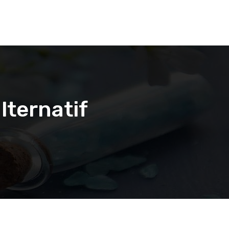
lternatif