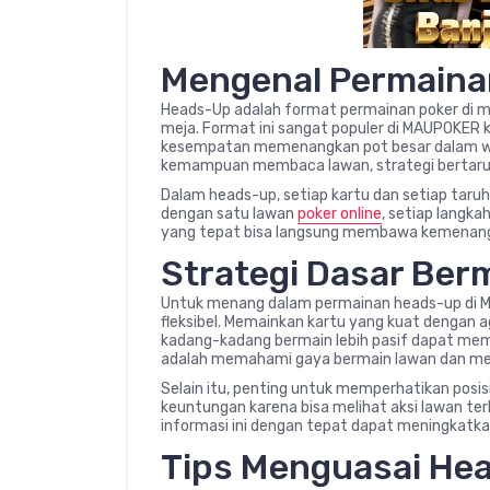
Mengenal Permaina
Heads-Up adalah format permainan poker di m
meja. Format ini sangat populer di MAUPOKER
kesempatan memenangkan pot besar dalam w
kemampuan membaca lawan, strategi bertaruh
Dalam heads-up, setiap kartu dan setiap taru
dengan satu lawan
poker online
, setiap langka
yang tepat bisa langsung membawa kemenang
Strategi Dasar Ber
Untuk menang dalam permainan heads-up di M
fleksibel. Memainkan kartu yang kuat dengan 
kadang-kadang bermain lebih pasif dapat me
adalah memahami gaya bermain lawan dan men
Selain itu, penting untuk memperhatikan posisi
keuntungan karena bisa melihat aksi lawan t
informasi ini dengan tepat dapat meningkatka
Tips Menguasai He