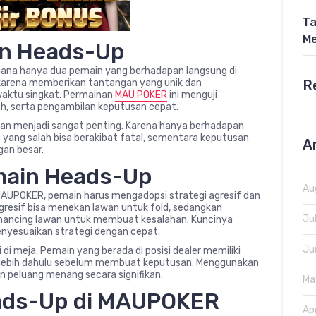
Ta
Me
n Heads-Up
ana hanya dua pemain yang berhadapan langsung di
 karena memberikan tantangan yang unik dan
R
aktu singkat. Permainan
MAU POKER
ini menguji
, serta pengambilan keputusan cepat.
han menjadi sangat penting. Karena hanya berhadapan
h yang salah bisa berakibat fatal, sementara keputusan
A
an besar.
main Heads-Up
Au
AUPOKER, pemain harus mengadopsi strategi agresif dan
agresif bisa menekan lawan untuk fold, sedangkan
Ju
mancing lawan untuk membuat kesalahan. Kuncinya
yesuaikan strategi dengan cepat.
Ju
 di meja. Pemain yang berada di posisi dealer memiliki
erlebih dahulu sebelum membuat keputusan. Menggunakan
n peluang menang secara signifikan.
Ma
ads-Up di MAUPOKER
Ap