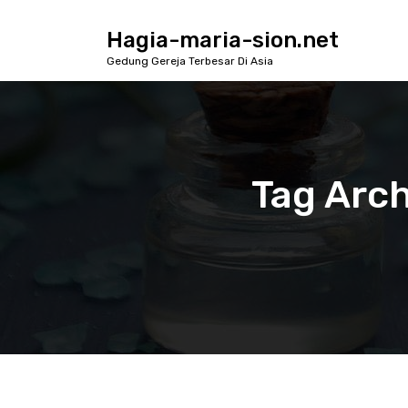
S
k
Hagia-maria-sion.net
i
Gedung Gereja Terbesar Di Asia
p
t
o
c
o
n
Tag Arch
t
e
n
t