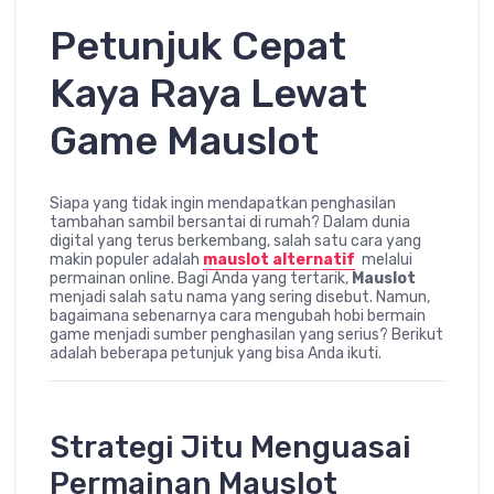
Petunjuk Cepat
Kaya Raya Lewat
Game Mauslot
Siapa yang tidak ingin mendapatkan penghasilan
tambahan sambil bersantai di rumah? Dalam dunia
digital yang terus berkembang, salah satu cara yang
makin populer adalah
mauslot alternatif
melalui
permainan online. Bagi Anda yang tertarik,
Mauslot
menjadi salah satu nama yang sering disebut. Namun,
bagaimana sebenarnya cara mengubah hobi bermain
game menjadi sumber penghasilan yang serius? Berikut
adalah beberapa petunjuk yang bisa Anda ikuti.
Strategi Jitu Menguasai
Permainan Mauslot