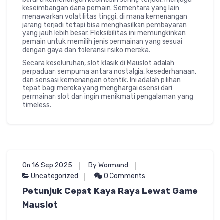
keseimbangan dana pemain. Sementara yang lain
menawarkan volatilitas tinggi, di mana kemenangan
jarang terjadi tetapi bisa menghasilkan pembayaran
yang jauh lebih besar. Fleksibilitas ini memungkinkan
pemain untuk memilih jenis permainan yang sesuai
dengan gaya dan toleransi risiko mereka.
Secara keseluruhan, slot klasik di Mauslot adalah
perpaduan sempurna antara nostalgia, kesederhanaan,
dan sensasi kemenangan otentik. Ini adalah pilihan
tepat bagi mereka yang menghargai esensi dari
permainan slot dan ingin menikmati pengalaman yang
timeless.
On 16 Sep 2025
By Wormand
Uncategorized
0 Comments
Petunjuk Cepat Kaya Raya Lewat Game
Mauslot