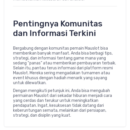
Pentingnya Komunitas
dan Informasi Terkini
Bergabung dengan komunitas pemain Mauslot bisa
memberikan banyak manfaat. Anda bisa berbagi tips,
strategi, dan informasi tentang game mana yang
sedang “panas” atau memberikan pembayaran terbaik.
Selain itu, pantau terus informasi dari platform resmi
Mauslot. Mereka sering mengadakan turnamen atau
event khusus dengan hadiah menarik yang sayang
untuk dilewatkan.
Dengan mengikuti petunjuk ini, Anda bisa mengubah
permainan Mauslot dari sekadar hiburan menjadi cara
yang cerdas dan terukur untuk meningkatkan
pendapatan. Ingat, kesuksesan tidak datang dari
keberuntungan semata, melainkan dari persiapan,
strategi, dan disiplin yang kuat.