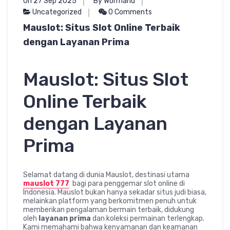
On 27 Sep 2025
By Wormand
Uncategorized
0 Comments
Mauslot: Situs Slot Online Terbaik
dengan Layanan Prima
Mauslot: Situs Slot
Online Terbaik
dengan Layanan
Prima
Selamat datang di dunia Mauslot, destinasi utama
mauslot 777
bagi para penggemar slot online di
Indonesia. Mauslot bukan hanya sekadar situs judi biasa,
melainkan platform yang berkomitmen penuh untuk
memberikan pengalaman bermain terbaik, didukung
oleh
layanan prima
dan koleksi permainan terlengkap.
Kami memahami bahwa kenyamanan dan keamanan