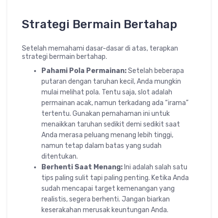
Strategi Bermain Bertahap
Setelah memahami dasar-dasar di atas, terapkan
strategi bermain bertahap.
Pahami Pola Permainan:
Setelah beberapa
putaran dengan taruhan kecil, Anda mungkin
mulai melihat pola. Tentu saja, slot adalah
permainan acak, namun terkadang ada “irama”
tertentu. Gunakan pemahaman ini untuk
menaikkan taruhan sedikit demi sedikit saat
Anda merasa peluang menang lebih tinggi,
namun tetap dalam batas yang sudah
ditentukan.
Berhenti Saat Menang:
Ini adalah salah satu
tips paling sulit tapi paling penting. Ketika Anda
sudah mencapai target kemenangan yang
realistis, segera berhenti. Jangan biarkan
keserakahan merusak keuntungan Anda.