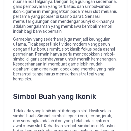
nuansa nostalgianya. Dengan tiga gulungan sederhana,
garis pembayaran yang terbatas, dan simbol-simbol
ikonik, game ini mengingatkan pada mesin slot mekanis
pertama yang populer di kasino darat. Sensasi
memutar gulungan dan mendengar bunyi klik khasnya
adalah pengalaman yang membawa kembali memori
indah bagi banyak pemain.
Gameplay yang sederhana juga menjadi keunggulan
utama. Tidak seperti slot video modern yang penuh
dengan fitur bonus rumit, slot klasik fokus pada esensi
permainan. Pemain hanya perlu mencocokkan simbol-
simbol di garis pembayaran untuk meraih kemenangan.
Kesederhanaan ini membuat game lebih mudah
dipahami dan dimainkan, cocok bagi mereka yang ingin
bersantai tanpa harus memikirkan strategi yang
kompleks.
Simbol Buah yang Ikonik
Tidak ada yang lebih identik dengan slot klasik selain
simbol buah. Simbol-simbol seperti ceri, lemon, jeruk,
dan semangka adalah ikon yang telah ada sejak era
awal mesin slot. Kehadiran simbol-simbol ini di Mauslot
bukan hanya sekadar ornamen, melainkan juga bagian