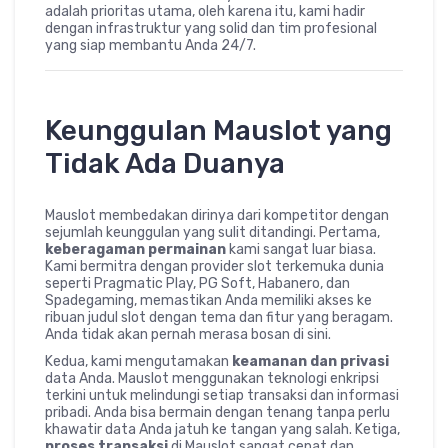
adalah prioritas utama, oleh karena itu, kami hadir
dengan infrastruktur yang solid dan tim profesional
yang siap membantu Anda 24/7.
Keunggulan Mauslot yang
Tidak Ada Duanya
Mauslot membedakan dirinya dari kompetitor dengan
sejumlah keunggulan yang sulit ditandingi. Pertama,
keberagaman permainan
kami sangat luar biasa.
Kami bermitra dengan provider slot terkemuka dunia
seperti Pragmatic Play, PG Soft, Habanero, dan
Spadegaming, memastikan Anda memiliki akses ke
ribuan judul slot dengan tema dan fitur yang beragam.
Anda tidak akan pernah merasa bosan di sini.
Kedua, kami mengutamakan
keamanan dan privasi
data Anda. Mauslot menggunakan teknologi enkripsi
terkini untuk melindungi setiap transaksi dan informasi
pribadi. Anda bisa bermain dengan tenang tanpa perlu
khawatir data Anda jatuh ke tangan yang salah. Ketiga,
proses transaksi
di Mauslot sangat cepat dan