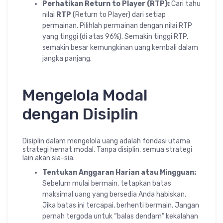
Perhatikan Return to Player (RTP):
Cari tahu
nilai
RTP
(Return to Player) dari setiap
permainan. Pilihlah permainan dengan nilai RTP
yang tinggi (di atas 96%). Semakin tinggi RTP,
semakin besar kemungkinan uang kembali dalam
jangka panjang.
Mengelola Modal
dengan Disiplin
Disiplin dalam mengelola uang adalah fondasi utama
strategi hemat modal. Tanpa disiplin, semua strategi
lain akan sia-sia.
Tentukan Anggaran Harian atau Mingguan:
Sebelum mulai bermain, tetapkan batas
maksimal uang yang bersedia Anda habiskan.
Jika batas ini tercapai, berhenti bermain. Jangan
pernah tergoda untuk “balas dendam” kekalahan