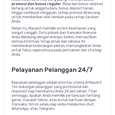
promosi dan bonus reguler
. Mulai dari bonus selamat
datang untuk anggota baru, bonus deposit harian,
hingga cashback mingguan, setiap promosi dirancang
untuk memberikan nilai tambah pada setiap taruhan
Anda.
Selain itu, Mauslot memiliki sistem keamanan yang
sangat canggih. Data pribadi dan transaksi finansial
Anda dilindungi dengan enkripsi terkini, memastikan
semua informasi tetap aman dan rahasia. Ini
memberikan ketenangan pikiran, memungkinkan Anda
untuk fokus sepenuhnya pada permainan dan strategi
Anda.
Pelayanan Pelanggan 24/7
Kepuasan pelanggan adalah prioritas utama di Mauslot.
Tim dukungan pelanggan yang profesional dan
responsif siap membantu Anda 24 jam sehari, 7 hari
seminggu. Apakah Anda memiliki pertanyaan tentang
game, masalah teknis, atau butuh bantuan dengan
transaksi, tim ini selalu siap sedia melalui live chat,
WhatsApp, atau Telegram.