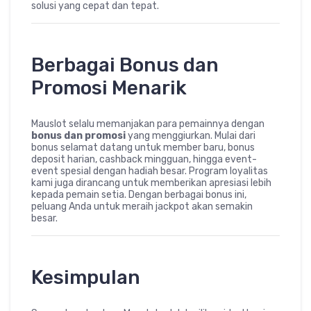
solusi yang cepat dan tepat.
Berbagai Bonus dan
Promosi Menarik
Mauslot selalu memanjakan para pemainnya dengan
bonus dan promosi
yang menggiurkan. Mulai dari
bonus selamat datang untuk member baru, bonus
deposit harian, cashback mingguan, hingga event-
event spesial dengan hadiah besar. Program loyalitas
kami juga dirancang untuk memberikan apresiasi lebih
kepada pemain setia. Dengan berbagai bonus ini,
peluang Anda untuk meraih jackpot akan semakin
besar.
Kesimpulan