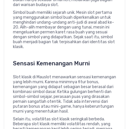
dari warisan budaya slot.
Simbol buah memiliki sejarah unik. Mesin slot pertama
yang menggunakan simbol buah diperkenalkan untuk
menghindari undang-undang anti-judi di awal abad ke-
20. Alih-alih membayar dengan uang tunai, mesin ini
mengeluarkan permen karet rasa buah yang sesuai
dengan simbol yang didapatkan. Sejak saat itu, simbol
buah menjadi bagian tak terpisahkan dari identitas slot
klasik.
Sensasi Kemenangan Murni
Slot klasik di Mauslot menawarkan sensasi kemenangan
yang lebih murni. Karena minimnya fitur bonus,
kemenangan yang didapat sebagian besar berasal dari
kombinasi simbol dasar. Ketika gulungan berhenti dan
simbol-simbol sejajar, perasaan puas yang dirasakan
pemain sangatlah otentik. Tidak ada intervensi dari
putaran bonus atau mini-game, hanya keberuntungan
murni yang menentukan hasil.
Selain itu, volatilitas slot klasik seringkali berbeda.
Beberapa slot klasik memiliki volatilitas rendah, yang
berarti kemenangan kecil lebih sering terjadi, menjaga