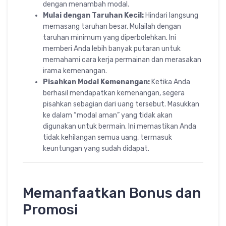
dengan menambah modal.
Mulai dengan Taruhan Kecil:
Hindari langsung
memasang taruhan besar. Mulailah dengan
taruhan minimum yang diperbolehkan. Ini
memberi Anda lebih banyak putaran untuk
memahami cara kerja permainan dan merasakan
irama kemenangan.
Pisahkan Modal Kemenangan:
Ketika Anda
berhasil mendapatkan kemenangan, segera
pisahkan sebagian dari uang tersebut. Masukkan
ke dalam “modal aman” yang tidak akan
digunakan untuk bermain. Ini memastikan Anda
tidak kehilangan semua uang, termasuk
keuntungan yang sudah didapat.
Memanfaatkan Bonus dan
Promosi