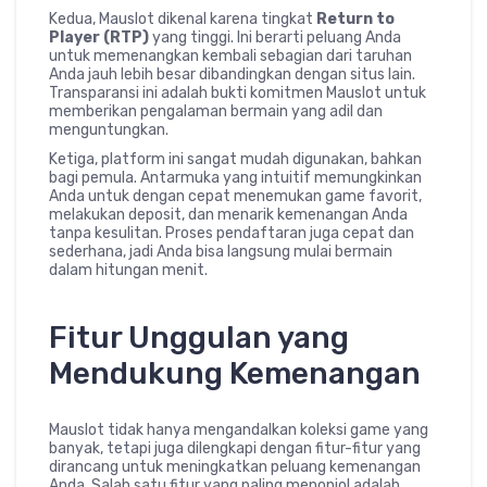
Kedua, Mauslot dikenal karena tingkat
Return to
Player (RTP)
yang tinggi. Ini berarti peluang Anda
untuk memenangkan kembali sebagian dari taruhan
Anda jauh lebih besar dibandingkan dengan situs lain.
Transparansi ini adalah bukti komitmen Mauslot untuk
memberikan pengalaman bermain yang adil dan
menguntungkan.
Ketiga, platform ini sangat mudah digunakan, bahkan
bagi pemula. Antarmuka yang intuitif memungkinkan
Anda untuk dengan cepat menemukan game favorit,
melakukan deposit, dan menarik kemenangan Anda
tanpa kesulitan. Proses pendaftaran juga cepat dan
sederhana, jadi Anda bisa langsung mulai bermain
dalam hitungan menit.
Fitur Unggulan yang
Mendukung Kemenangan
Mauslot tidak hanya mengandalkan koleksi game yang
banyak, tetapi juga dilengkapi dengan fitur-fitur yang
dirancang untuk meningkatkan peluang kemenangan
Anda. Salah satu fitur yang paling menonjol adalah