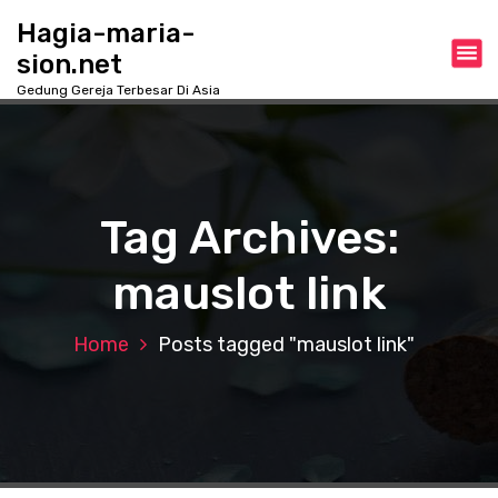
S
Hagia-maria-
k
sion.net
i
p
Gedung Gereja Terbesar Di Asia
t
o
c
o
n
Tag Archives:
t
e
mauslot link
n
t
Home
Posts tagged "mauslot link"