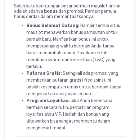
Salah satu keuntungan besar bermain mauslot online
adalah adanya
bonus
dan promosi. Pemain pemula
harus cerdas dalam memanfaatkannya.
Bonus Selamat Datang:
Hampir semua situs
mauslot menawarkan bonus sambutan untuk
pemain baru. Manfaatkan bonus ini untuk
memperpanjang waktu bermain Anda tanpa
harus menambah modal. Pastikan untuk
membaca syarat dan ketentuan (T&C) yang
berlaku.
Putaran Gratis:
Seringkali ada promosi yang
memberikan putaran gratis (free spins). Ini
adalah kesempatan emas untuk bermain tanpa
mengeluarkan uang sepeser pun.
Program Loyalitas:
Jika Anda berencana
bermain secara rutin, perhatikan program
loyalitas atau VIP. Hadiah dan bonus yang
ditawarkan bisa sangat membantu dalam
menghemat modal.