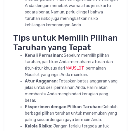
Anda dengan menebak warna atau jenis kartu
secara benar. Namun, perlu diingat bahwa
taruhan risiko juga meningkatkan risiko
kehilangan kemenangan Anda.
Tips untuk Memilih Pilihan
Taruhan yang Tepat
Kenali Permainan:
Sebelum memilih pilihan
taruhan, pastikan Anda memahami aturan dan
fitur-fitur khusus dari
MAUSLOT
permainan
Mauslot yang ingin Anda mainkan.
Atur Anggaran:
Tetapkan batas anggaran yang
jelas untuk sesi permainan Anda. Hal ini akan
membantu Anda menghindari kerugian yang
besar.
Eksperimen dengan Pilihan Taruhan:
Cobalah
berbagai pilihan taruhan untuk menemukan yang
paling sesuai dengan gaya bermain Anda.
Kelola Risiko:
Jangan terlalu tergoda untuk