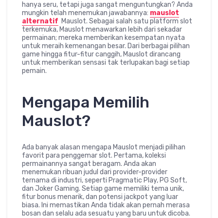
hanya seru, tetapi juga sangat menguntungkan? Anda
mungkin telah menemukan jawabannya:
mauslot
alternatif
Mauslot. Sebagai salah satu platform slot
terkemuka, Mauslot menawarkan lebih dari sekadar
permainan; mereka memberikan kesempatan nyata
untuk meraih kemenangan besar. Dari berbagai pilihan
game hingga fitur-fitur canggih, Mauslot dirancang
untuk memberikan sensasi tak terlupakan bagi setiap
pemain.
Mengapa Memilih
Mauslot?
Ada banyak alasan mengapa Mauslot menjadi pilihan
favorit para penggemar slot. Pertama, koleksi
permainannya sangat beragam. Anda akan
menemukan ribuan judul dari provider-provider
ternama di industri, seperti Pragmatic Play, PG Soft,
dan Joker Gaming. Setiap game memiliki tema unik,
fitur bonus menarik, dan potensi jackpot yang luar
biasa. Ini memastikan Anda tidak akan pernah merasa
bosan dan selalu ada sesuatu yang baru untuk dicoba.