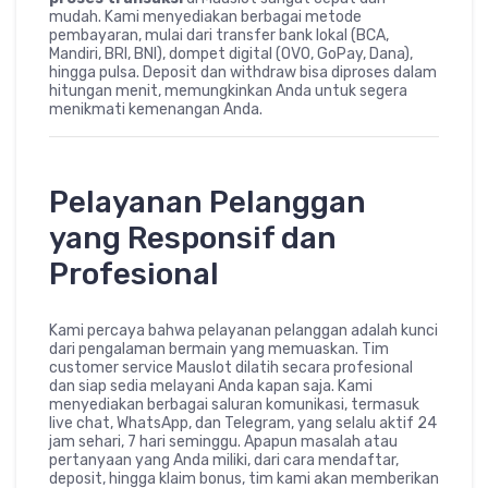
mudah. Kami menyediakan berbagai metode
pembayaran, mulai dari transfer bank lokal (BCA,
Mandiri, BRI, BNI), dompet digital (OVO, GoPay, Dana),
hingga pulsa. Deposit dan withdraw bisa diproses dalam
hitungan menit, memungkinkan Anda untuk segera
menikmati kemenangan Anda.
Pelayanan Pelanggan
yang Responsif dan
Profesional
Kami percaya bahwa pelayanan pelanggan adalah kunci
dari pengalaman bermain yang memuaskan. Tim
customer service Mauslot dilatih secara profesional
dan siap sedia melayani Anda kapan saja. Kami
menyediakan berbagai saluran komunikasi, termasuk
live chat, WhatsApp, dan Telegram, yang selalu aktif 24
jam sehari, 7 hari seminggu. Apapun masalah atau
pertanyaan yang Anda miliki, dari cara mendaftar,
deposit, hingga klaim bonus, tim kami akan memberikan