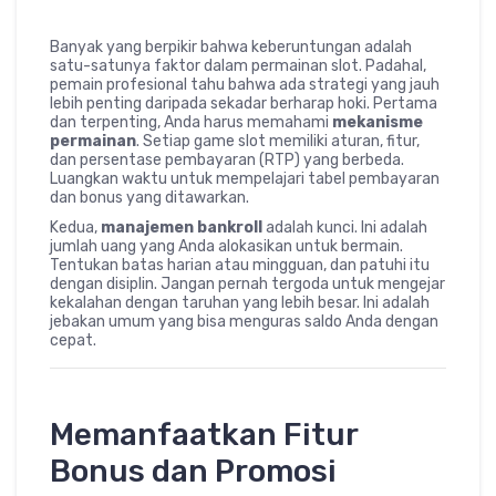
Banyak yang berpikir bahwa keberuntungan adalah
satu-satunya faktor dalam permainan slot. Padahal,
pemain profesional tahu bahwa ada strategi yang jauh
lebih penting daripada sekadar berharap hoki. Pertama
dan terpenting, Anda harus memahami
mekanisme
permainan
. Setiap game slot memiliki aturan, fitur,
dan persentase pembayaran (RTP) yang berbeda.
Luangkan waktu untuk mempelajari tabel pembayaran
dan bonus yang ditawarkan.
Kedua,
manajemen bankroll
adalah kunci. Ini adalah
jumlah uang yang Anda alokasikan untuk bermain.
Tentukan batas harian atau mingguan, dan patuhi itu
dengan disiplin. Jangan pernah tergoda untuk mengejar
kekalahan dengan taruhan yang lebih besar. Ini adalah
jebakan umum yang bisa menguras saldo Anda dengan
cepat.
Memanfaatkan Fitur
Bonus dan Promosi