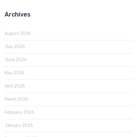
Archives
August 2026
July 2026
June 2026
May 2026
April 2026
March 2026
February 2026
January 2026