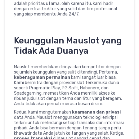
adalah prioritas utama, oleh karena itu, kami hadir
dengan infrastruktur yang solid dan tim profesional
yang siap membantu Anda 24/7.
Keunggulan Mauslot yang
Tidak Ada Duanya
Mauslot membedakan dirinya dari kompetitor dengan
sejumlah keunggulan yang sulit ditandingi. Pertama,
keberagaman permainan
kami sangat luar biasa.
Kami bermitra dengan provider slot terkemuka dunia
seperti Pragmatic Play, PG Soft, Habanero, dan
Spadegaming, memastikan Anda memiliki akses ke
ribuan judul slot dengan tema dan fitur yang beragam.
Anda tidak akan pernah merasa bosan di sini.
Kedua, kami mengutamakan
keamanan dan privasi
data Anda. Mauslot menggunakan teknologi enkripsi
terkini untuk melindungi setiap transaksi dan informasi
pribadi. Anda bisa bermain dengan tenang tanpa perlu
khawatir data Anda jatuh ke tangan yang salah. Ketiga,
proses transaksi
di Mauslot sangat cepat dan