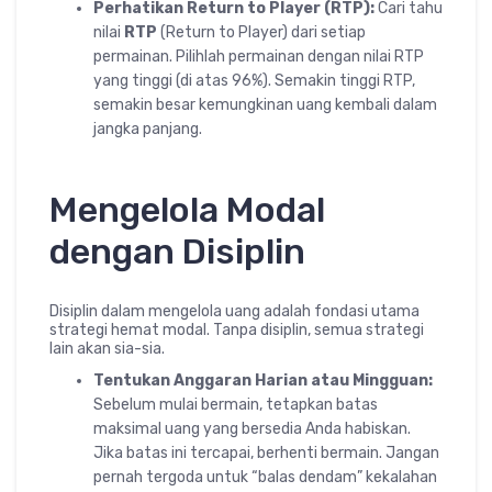
Perhatikan Return to Player (RTP):
Cari tahu
nilai
RTP
(Return to Player) dari setiap
permainan. Pilihlah permainan dengan nilai RTP
yang tinggi (di atas 96%). Semakin tinggi RTP,
semakin besar kemungkinan uang kembali dalam
jangka panjang.
Mengelola Modal
dengan Disiplin
Disiplin dalam mengelola uang adalah fondasi utama
strategi hemat modal. Tanpa disiplin, semua strategi
lain akan sia-sia.
Tentukan Anggaran Harian atau Mingguan:
Sebelum mulai bermain, tetapkan batas
maksimal uang yang bersedia Anda habiskan.
Jika batas ini tercapai, berhenti bermain. Jangan
pernah tergoda untuk “balas dendam” kekalahan