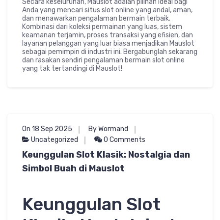
Secara keseluruhan, Mauslot adalah pilihan ideal bagi
Anda yang mencari situs slot online yang andal, aman,
dan menawarkan pengalaman bermain terbaik.
Kombinasi dari koleksi permainan yang luas, sistem
keamanan terjamin, proses transaksi yang efisien, dan
layanan pelanggan yang luar biasa menjadikan Mauslot
sebagai pemimpin di industri ini. Bergabunglah sekarang
dan rasakan sendiri pengalaman bermain slot online
yang tak tertandingi di Mauslot!
On 18 Sep 2025
By Wormand
Uncategorized
0 Comments
Keunggulan Slot Klasik: Nostalgia dan
Simbol Buah di Mauslot
Keunggulan Slot