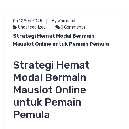
On 12 Sep 2025
By Wormand
Uncategorized
0 Comments
Strategi Hemat Modal Bermain
Mauslot Online untuk Pemain Pemula
Strategi Hemat
Modal Bermain
Mauslot Online
untuk Pemain
Pemula