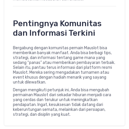
Pentingnya Komunitas
dan Informasi Terkini
Bergabung dengan komunitas pemain Mauslot bisa
memberikan banyak manfaat. Anda bisa berbagi tips,
strategi, dan informasi tentang game mana yang
sedang “panas” atau memberikan pembayaran terbaik.
Selain itu, pantau terus informasi dari platform resmi
Mauslot. Mereka sering mengadakan turnamen atau
event khusus dengan hadiah menarik yang sayang
untuk dilewatkan.
Dengan mengikuti petunjuk ini, Anda bisa mengubah
permainan Mauslot dari sekadar hiburan menjadi cara
yang cerdas dan terukur untuk meningkatkan
pendapatan. Ingat, kesuksesan tidak datang dari
keberuntungan semata, melainkan dari persiapan,
strategi, dan disiplin yang kuat.