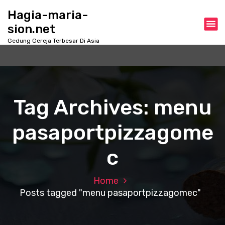
S
Hagia-maria-
k
sion.net
i
p
Gedung Gereja Terbesar Di Asia
t
o
c
o
n
Tag Archives: menu
t
e
pasaportpizzagome
n
t
c
Home
Posts tagged "menu pasaportpizzagomec"