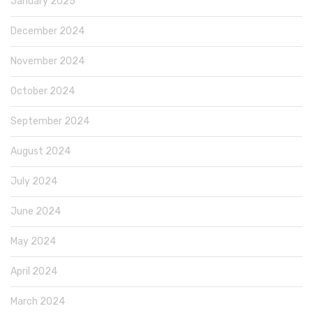
January 2025
December 2024
November 2024
October 2024
September 2024
August 2024
July 2024
June 2024
May 2024
April 2024
March 2024