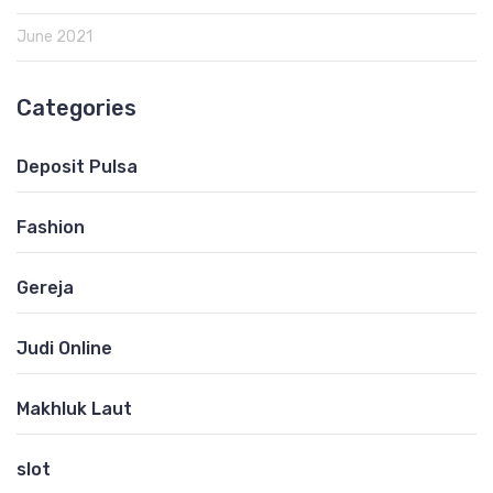
June 2021
Categories
Deposit Pulsa
Fashion
Gereja
Judi Online
Makhluk Laut
slot