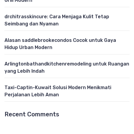
Grill Modern
drchitrasskincure: Cara Menjaga Kulit Tetap
Seimbang dan Nyaman
Alasan saddlebrookecondos Cocok untuk Gaya
Hidup Urban Modern
Arlingtonbathandkitchenremodeling untuk Ruangan
yang Lebih Indah
Taxi-Captin-Kuwait Solusi Modern Menikmati
Perjalanan Lebih Aman
Recent Comments