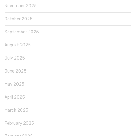
November 2025
October 2025
September 2025
August 2025
July 2025
June 2025
May 2025
April 2025
March 2025
February 2025