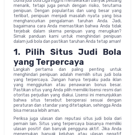
Dunia judi bola Liga Inggris menawarkan banyak peluang
menarik, tetapi juga penuh dengan risiko, terutama
penipuan. Dengan popularitas dan uang besar yang
terlibat, penipuan menjadi masalah nyata yang bisa
menghancurkan pengalaman taruhan Anda. Jadi,
bagaimana cara Anda memastikan bahwa Anda tidak
terjebak dalam skema penipuan yang merugikan?
Simak panduan kami untuk menghindari penipuan
dalam judi bola dan pastikan taruhan Anda tetap aman!
1. Pilih Situs Judi Bola
yang Terpercaya
Langkah pertama dan paling penting untuk
menghindari penipuan adalah memilih situs judi bola
yang terpercaya. Jangan hanya terpaku pada iklan
yang menggiurkan atau penawaran bonus besar.
Pastikan situs yang Anda pilih memiliki lisensi resmi dari
otoritas perjudian yang diakui. Lisensi ini menunjukkan
bahwa situs tersebut beroperasi sesuai dengan
peraturan dan standar yang ditetapkan, sehingga Anda
bisa merasa lebih aman.
Periksa juga ulasan dan reputasi situs judi bola dari
pemain lain. Situs yang terpercaya biasanya memiliki
ulasan positif dan banyak pengguna aktif. Jika Anda
menemukan banyak keluhan atau ulasan negatif