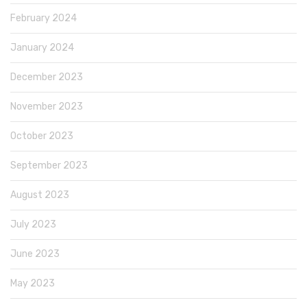
February 2024
January 2024
December 2023
November 2023
October 2023
September 2023
August 2023
July 2023
June 2023
May 2023