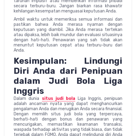
taruhan impulsif atau memberikan informasi pribadi
secara terburu-buru. Jangan biarkan rasa khawatir
kehilangan kesempatan menguasai keputusan Anda.
Ambil waktu untuk memeriksa semua informasi dan
pastikan bahwa Anda merasa nyaman dengan
keputusan yang diambil. Jika Anda merasa tertekan
atau dipaksa, lebih baik mundur dan evaluasi situasinya
dengan hati-hati. Penawaran yang sah tidak akan
menuntut keputusan cepat atau terburu-buru dari
Anda.
Kesimpulan: Lindungi
Diri Anda dari Penipuan
dalam Judi Bola Liga
Inggris
Dalam dunia
situs judi bola
Liga Inggris, penipuan
adalah ancaman nyata yang dapat menghancurkan
pengalaman Anda dan merugikan Anda secara finansial.
Dengan memilih situs judi bola yang terpercaya,
berhati-hati dengan bonus dan penawaran yang
mencurigakan, memastikan keamanan transaksi,
waspada terhadap aktivitas yang tidak biasa, dan tidak
terjebak dalam FOMO, Anda dapat melindungi diri Anda