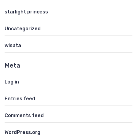
starlight princess
Uncategorized
wisata
Meta
Log in
Entries feed
Comments feed
WordPress.org