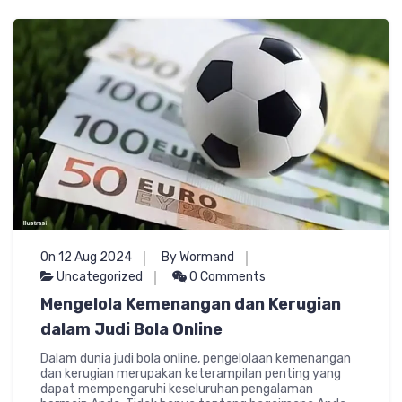
On 12 Aug 2024
By Wormand
Uncategorized
0 Comments
Mengelola Kemenangan dan Kerugian
dalam Judi Bola Online
Dalam dunia judi bola online, pengelolaan kemenangan
dan kerugian merupakan keterampilan penting yang
dapat mempengaruhi keseluruhan pengalaman