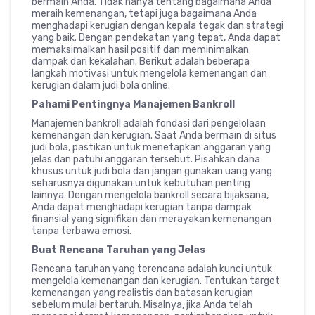
bermain Anda. Tidak hanya tentang bagaimana Anda
meraih kemenangan, tetapi juga bagaimana Anda
menghadapi kerugian dengan kepala tegak dan strategi
yang baik. Dengan pendekatan yang tepat, Anda dapat
memaksimalkan hasil positif dan meminimalkan
dampak dari kekalahan. Berikut adalah beberapa
langkah motivasi untuk mengelola kemenangan dan
kerugian dalam judi bola online.
Pahami Pentingnya Manajemen Bankroll
Manajemen bankroll adalah fondasi dari pengelolaan
kemenangan dan kerugian. Saat Anda bermain di situs
judi bola, pastikan untuk menetapkan anggaran yang
jelas dan patuhi anggaran tersebut. Pisahkan dana
khusus untuk judi bola dan jangan gunakan uang yang
seharusnya digunakan untuk kebutuhan penting
lainnya. Dengan mengelola bankroll secara bijaksana,
Anda dapat menghadapi kerugian tanpa dampak
finansial yang signifikan dan merayakan kemenangan
tanpa terbawa emosi.
Buat Rencana Taruhan yang Jelas
Rencana taruhan yang terencana adalah kunci untuk
mengelola kemenangan dan kerugian. Tentukan target
kemenangan yang realistis dan batasan kerugian
sebelum mulai bertaruh. Misalnya, jika Anda telah