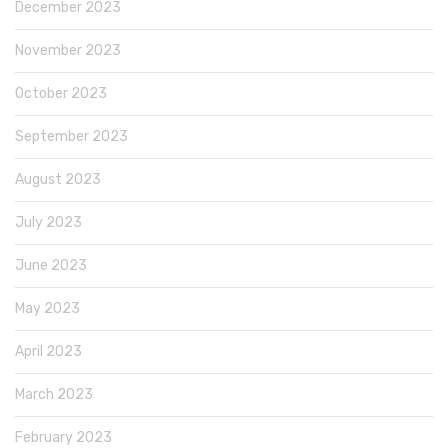
December 2023
November 2023
October 2023
September 2023
August 2023
July 2023
June 2023
May 2023
April 2023
March 2023
February 2023