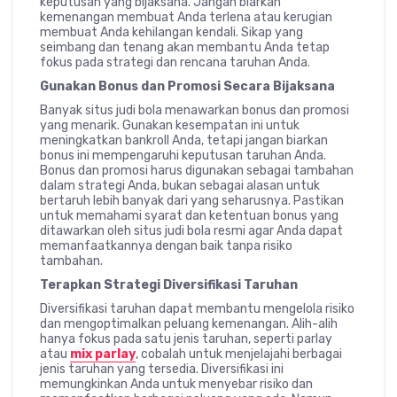
keputusan yang bijaksana. Jangan biarkan
kemenangan membuat Anda terlena atau kerugian
membuat Anda kehilangan kendali. Sikap yang
seimbang dan tenang akan membantu Anda tetap
fokus pada strategi dan rencana taruhan Anda.
Gunakan Bonus dan Promosi Secara Bijaksana
Banyak situs judi bola menawarkan bonus dan promosi
yang menarik. Gunakan kesempatan ini untuk
meningkatkan bankroll Anda, tetapi jangan biarkan
bonus ini mempengaruhi keputusan taruhan Anda.
Bonus dan promosi harus digunakan sebagai tambahan
dalam strategi Anda, bukan sebagai alasan untuk
bertaruh lebih banyak dari yang seharusnya. Pastikan
untuk memahami syarat dan ketentuan bonus yang
ditawarkan oleh situs judi bola resmi agar Anda dapat
memanfaatkannya dengan baik tanpa risiko
tambahan.
Terapkan Strategi Diversifikasi Taruhan
Diversifikasi taruhan dapat membantu mengelola risiko
dan mengoptimalkan peluang kemenangan. Alih-alih
hanya fokus pada satu jenis taruhan, seperti parlay
atau
mix parlay
, cobalah untuk menjelajahi berbagai
jenis taruhan yang tersedia. Diversifikasi ini
memungkinkan Anda untuk menyebar risiko dan