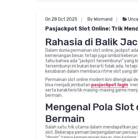
On 28 Oct 2025
By Wormand
Unca
Pasjackpot Slot Online: Trik M
Rahasia di Balik Ja
Dalam dunia permainan slot online, jackpot ad
kemenangan besar, tetapi juga simbol keberun
tahu bahwa ada “jackpot tersembunyi” yang b
tersembunyi ini bukan berarti tidak ada, tet
kesabaran dalam membaca ritme slot yang di
Permainan slot online modern kini dilengkapi d
bisa menjadi jembatan
pasjackpot login
menu
serta karakteristik masing-masing game menj
bermain.
Mengenal Pola Slot
Bermain
Salah satu trik utama dalam mendapatkan jac
slot. Beberapa pemain berpengalaman percaya 
“dingin” tanpa kemenangan besar, dan kadang “