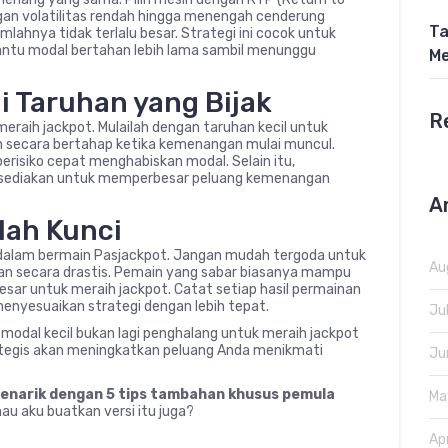
engan volatilitas rendah hingga menengah cenderung
Ta
lahnya tidak terlalu besar. Strategi ini cocok untuk
ntu modal bertahan lebih lama sambil menunggu
Me
 Taruhan yang Bijak
R
eraih jackpot. Mulailah dengan taruhan kecil untuk
an secara bertahap ketika kemenangan mulai muncul.
berisiko cepat menghabiskan modal. Selain itu,
 disediakan untuk memperbesar peluang kemenangan
A
lah Kunci
g dalam bermain Pasjackpot. Jangan mudah tergoda untuk
Au
an secara drastis. Pemain yang sabar biasanya mampu
sar untuk meraih jackpot. Catat setiap hasil permainan
enyesuaikan strategi dengan lebih tepat.
Ju
modal kecil bukan lagi penghalang untuk meraih jackpot
trategis akan meningkatkan peluang Anda menikmati
Ju
menarik dengan 5 tips tambahan khusus pemula
Ma
au aku buatkan versi itu juga?
Ap