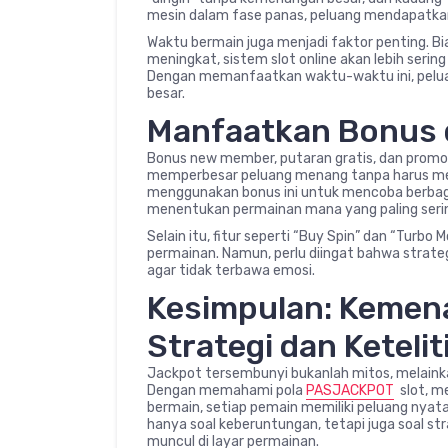
mesin dalam fase panas, peluang mendapatkan
Waktu bermain juga menjadi faktor penting. B
meningkat, sistem slot online akan lebih ser
Dengan memanfaatkan waktu-waktu ini, pelua
besar.
Manfaatkan Bonus 
Bonus new member, putaran gratis, dan promo 
memperbesar peluang menang tanpa harus men
menggunakan bonus ini untuk mencoba berbaga
menentukan permainan mana yang paling ser
Selain itu, fitur seperti “Buy Spin” dan “Tur
permainan. Namun, perlu diingat bahwa strateg
agar tidak terbawa emosi.
Kesimpulan: Kemen
Strategi dan Ketelit
Jackpot tersembunyi bukanlah mitos, melainkan
Dengan memahami pola
PASJACKPOT
slot, m
bermain, setiap pemain memiliki peluang nyat
hanya soal keberuntungan, tetapi juga soal s
muncul di layar permainan.