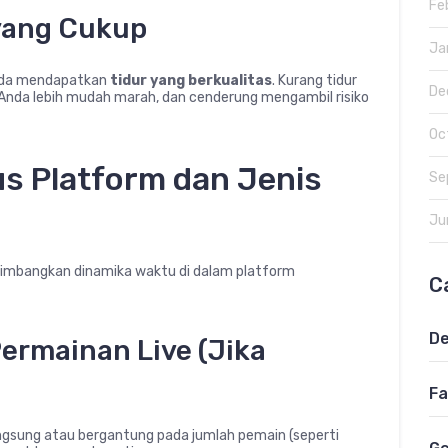
Fe
 yang Cukup
Ja
Anda mendapatkan
tidur yang berkualitas
. Kurang tidur
De
nda lebih mudah marah, dan cenderung mengambil risiko
Oc
s Platform dan Jenis
Se
Ju
ertimbangkan dinamika waktu di dalam platform
C
De
ermainan Live (Jika
Fa
ngsung atau bergantung pada jumlah pemain (seperti