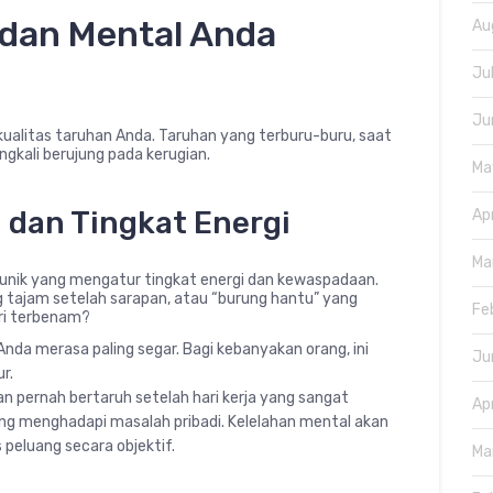
 dan Mental Anda
Au
Ju
Ju
kualitas taruhan Anda. Taruhan yang terburu-buru, saat
ingkali berujung pada kerugian.
Ma
n dan Tingkat Energi
Ap
Ma
n) unik yang mengatur tingkat energi dan kewaspadaan.
g tajam setelah sarapan, atau “burung hantu” yang
Fe
ri terbenam?
nda merasa paling segar. Bagi kebanyakan orang, ini
Ju
r.
n pernah bertaruh setelah hari kerja yang sangat
Ap
ng menghadapi masalah pribadi. Kelelahan mental akan
eluang secara objektif.
Ma