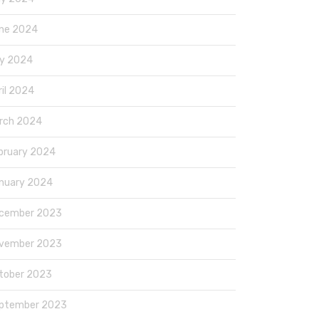
ne 2024
y 2024
ril 2024
rch 2024
bruary 2024
nuary 2024
cember 2023
vember 2023
tober 2023
ptember 2023