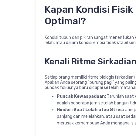
Kapan Kondisi Fisik
Optimal?
Kondisi tubuh dan pikiran sangat menentukan 
lelah, atau dalam kondisi emosi tidak stabil ser
Kenali Ritme Sirkadia
Setiap orang memiliki ritme biologis (sirkadia
Apakah Anda seorang “burung pagi” yang palin
puncak fokusnya baru dicapai setelah mataha
Puncak Kewaspadaan:
Taruhlah saat A
adalah beberapa jam setelah bangun tidu
Hindari Saat Lelah atau Stres:
Janga
panjang dan melelahkan, atau saat seda
merusak kemampuan Anda menganalisis p