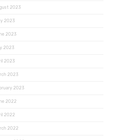
gust 2023
ly 2023
ne 2023
y 2023
ril 2023
rch 2023
bruary 2023
ne 2022
ril 2022
rch 2022