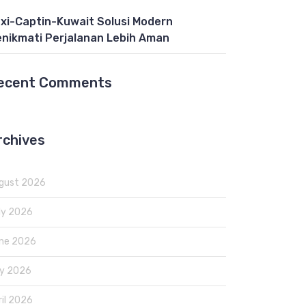
xi-Captin-Kuwait Solusi Modern
nikmati Perjalanan Lebih Aman
ecent Comments
rchives
gust 2026
ly 2026
ne 2026
y 2026
ril 2026