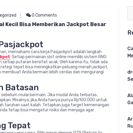
egorized
0 Comments
l Kecil Bisa Memberikan Jackpot Besar
R
Pasjackpot
Ca
an, memahami cara kerja Pasjackpot adalah langkah
Me
ckpot
Setiap permainan slot online memiliki sistem RNG
tiap putaran bersifat acak. Oleh karena itu, tidak ada
trategi tepat bisa meningkatkan peluang meraih jackpot,
dr
n membuat Anda bermain lebih cerdas dan mengurangi
S
n Batasan
ebelum mulai bermain. Jika modal Anda terbatas,
Al
tapkan. Misalnya, jika Anda hanya punya Rp100.000 untuk
Ga
h taruhan saat kalah. Tetapkan juga target kemenangan
 Anda tetap bisa mengatur risiko dan menjaga agar
Ar
ng Tepat
Ru
enang yang sama. Pilih mesin dengan RTP (Return to