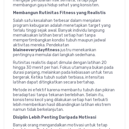
mengejar perubahan fisik semata, tetapi juga
membangun gaya hidup sehat yang konsisten.
Membangun Rutinitas Fitness yang Realistis
Salah satu kesalahan terbesar dalam menjalani
program kebugaran adalah menetapkan target yang
terlalu tinggi sejak awal. Banyak individu langsung
memaksakan latihan berat setiap hari tanpa
mempertimbangkan kondisi tubuh maupun jadwal
aktivitas mereka. Pendekatan
blaineeverydayfitness
justru menekankan
pentingnya memulai dari langkah sederhana.
Rutinitas realistis dapat dimulai dengan latihan 20
hingga 30 menit per hari. Fokus utamanya bukan pada
durasi panjang, melainkan pada kebiasaan untuk terus
bergerak. Ketika tubuh sudah terbiasa, intensitas
latihan dapat ditingkatkan secara bertahap.
Metode ini efektif karena membantu tubuh dan pikiran
beradaptasi tanpa tekanan berlebihan. Selain itu,
konsistensi kecil yang dilakukan setiap hari terbukti
lebih memberikan hasil dibandingkan latihan ekstrem
namun tidak berkelanjutan.
Disiplin Lebih Penting Daripada Motivasi
Banyak orang mengandalkan motivasi untuk tetap