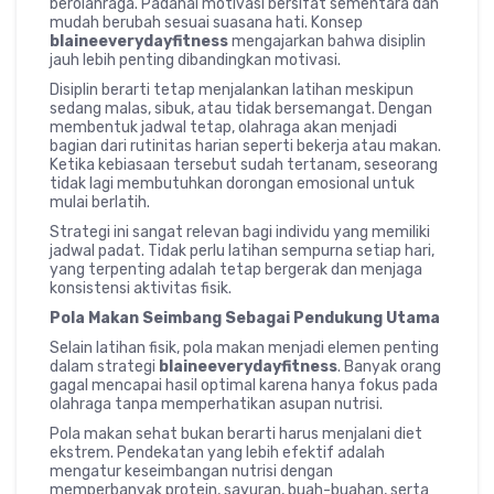
berolahraga. Padahal motivasi bersifat sementara dan
mudah berubah sesuai suasana hati. Konsep
blaineeverydayfitness
mengajarkan bahwa disiplin
jauh lebih penting dibandingkan motivasi.
Disiplin berarti tetap menjalankan latihan meskipun
sedang malas, sibuk, atau tidak bersemangat. Dengan
membentuk jadwal tetap, olahraga akan menjadi
bagian dari rutinitas harian seperti bekerja atau makan.
Ketika kebiasaan tersebut sudah tertanam, seseorang
tidak lagi membutuhkan dorongan emosional untuk
mulai berlatih.
Strategi ini sangat relevan bagi individu yang memiliki
jadwal padat. Tidak perlu latihan sempurna setiap hari,
yang terpenting adalah tetap bergerak dan menjaga
konsistensi aktivitas fisik.
Pola Makan Seimbang Sebagai Pendukung Utama
Selain latihan fisik, pola makan menjadi elemen penting
dalam strategi
blaineeverydayfitness
. Banyak orang
gagal mencapai hasil optimal karena hanya fokus pada
olahraga tanpa memperhatikan asupan nutrisi.
Pola makan sehat bukan berarti harus menjalani diet
ekstrem. Pendekatan yang lebih efektif adalah
mengatur keseimbangan nutrisi dengan
memperbanyak protein, sayuran, buah-buahan, serta