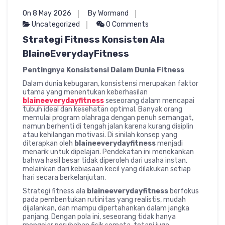
On 8 May 2026
By Wormand
Uncategorized
0 Comments
Strategi Fitness Konsisten Ala
BlaineEverydayFitness
Pentingnya Konsistensi Dalam Dunia Fitness
Dalam dunia kebugaran, konsistensi merupakan faktor
utama yang menentukan keberhasilan
blaineeverydayfitness
seseorang dalam mencapai
tubuh ideal dan kesehatan optimal. Banyak orang
memulai program olahraga dengan penuh semangat,
namun berhenti di tengah jalan karena kurang disiplin
atau kehilangan motivasi. Di sinilah konsep yang
diterapkan oleh
blaineeverydayfitness
menjadi
menarik untuk dipelajari. Pendekatan ini menekankan
bahwa hasil besar tidak diperoleh dari usaha instan,
melainkan dari kebiasaan kecil yang dilakukan setiap
hari secara berkelanjutan.
Strategi fitness ala
blaineeverydayfitness
berfokus
pada pembentukan rutinitas yang realistis, mudah
dijalankan, dan mampu dipertahankan dalam jangka
panjang. Dengan pola ini, seseorang tidak hanya