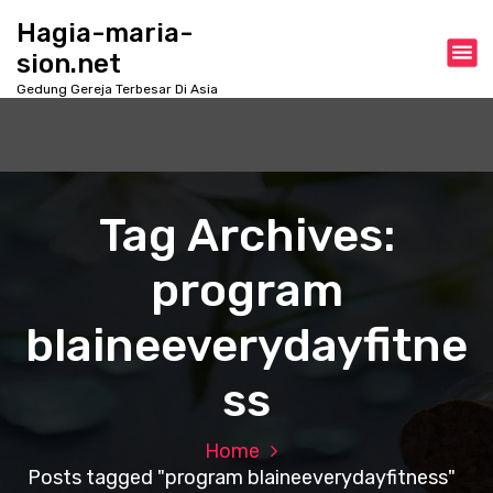
S
Hagia-maria-
k
sion.net
i
p
Gedung Gereja Terbesar Di Asia
t
o
c
o
n
Tag Archives:
t
e
program
n
t
blaineeverydayfitne
ss
Home
Posts tagged "program blaineeverydayfitness"