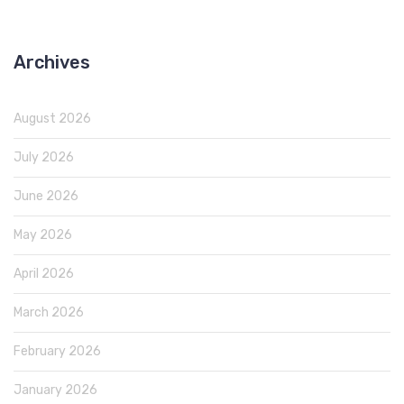
Archives
August 2026
July 2026
June 2026
May 2026
April 2026
March 2026
February 2026
January 2026