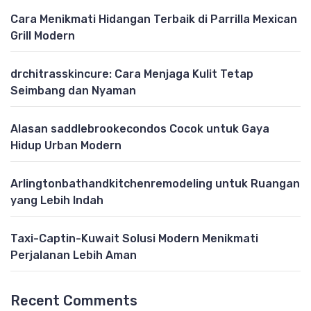
Cara Menikmati Hidangan Terbaik di Parrilla Mexican
Grill Modern
drchitrasskincure: Cara Menjaga Kulit Tetap
Seimbang dan Nyaman
Alasan saddlebrookecondos Cocok untuk Gaya
Hidup Urban Modern
Arlingtonbathandkitchenremodeling untuk Ruangan
yang Lebih Indah
Taxi-Captin-Kuwait Solusi Modern Menikmati
Perjalanan Lebih Aman
Recent Comments