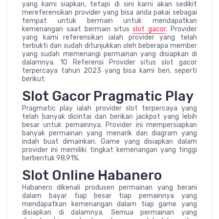
yang kami siapkan, tetapi di sini kami akan sedikit
mereferensikan provider yang bisa anda pakai sebagai
tempat untuk bermain untuk mendapatkan
kemenangan saat bermain situs
slot gacor
. Provider
yang kami referensikan ialah provider yang telah
terbukti dan sudah ditunjukkan oleh beberapa member
yang sudah memenangi permainan yang disiapkan di
dalamnya. 10 Referensi Provider situs slot gacor
terpercaya tahun 2023 yang bisa kami beri, seperti
berikut:
Slot Gacor Pragmatic Play
Pragmatic play ialah provider slot terpercaya yang
telah banyak dicintai dan berikan jackpot yang lebih
besar untuk pemainnya. Provider ini mempersiapkan
banyak permainan yang menarik dan diagram yang
indah buat dimainkan. Game yang disiapkan dalam
provider ini memiliki tingkat kemenangan yang tinggi
berbentuk 98,91%.
Slot Online Habanero
Habanero dikenali produsen permainan yang berani
dalam bayar tiap besar tiap pemainnya yang
mendapatkan kemenangan dalam tiap game yang
disiapkan di dalamnya. Semua permainan yang