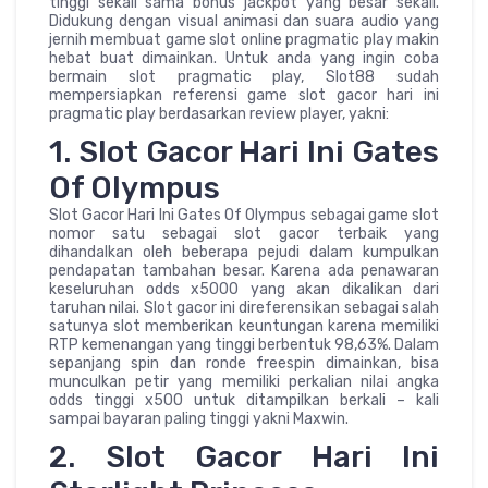
tinggi sekali sama bonus jackpot yang besar sekali.
Didukung dengan visual animasi dan suara audio yang
jernih membuat game slot online pragmatic play makin
hebat buat dimainkan. Untuk anda yang ingin coba
bermain slot pragmatic play, Slot88 sudah
mempersiapkan referensi game slot gacor hari ini
pragmatic play berdasarkan review player, yakni:
1. Slot Gacor Hari Ini Gates
Of Olympus
Slot Gacor Hari Ini Gates Of Olympus sebagai game slot
nomor satu sebagai slot gacor terbaik yang
dihandalkan oleh beberapa pejudi dalam kumpulkan
pendapatan tambahan besar. Karena ada penawaran
keseluruhan odds x5000 yang akan dikalikan dari
taruhan nilai. Slot gacor ini direferensikan sebagai salah
satunya slot memberikan keuntungan karena memiliki
RTP kemenangan yang tinggi berbentuk 98,63%. Dalam
sepanjang spin dan ronde freespin dimainkan, bisa
munculkan petir yang memiliki perkalian nilai angka
odds tinggi x500 untuk ditampilkan berkali – kali
sampai bayaran paling tinggi yakni Maxwin.
2. Slot Gacor Hari Ini