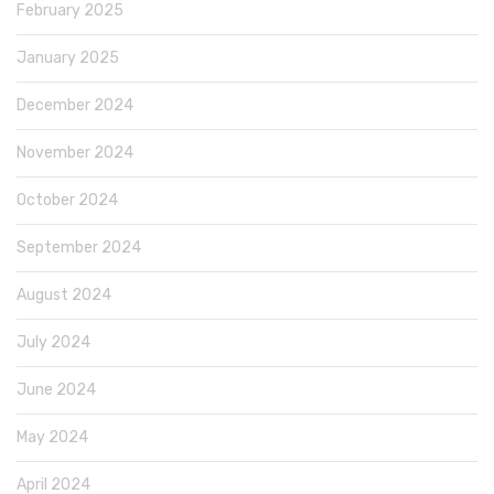
February 2025
January 2025
December 2024
November 2024
October 2024
September 2024
August 2024
July 2024
June 2024
May 2024
April 2024