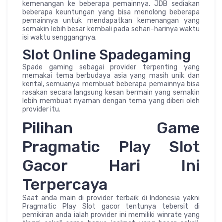
kemenangan ke beberapa pemainnya. JDB sediakan
beberapa keuntungan yang bisa menolong beberapa
pemainnya untuk mendapatkan kemenangan yang
semakin lebih besar kembali pada sehari-harinya waktu
isi waktu senggangnya.
Slot Online Spadegaming
Spade gaming sebagai provider terpenting yang
memakai tema berbudaya asia yang masih unik dan
kental, semuanya membuat beberapa pemainnya bisa
rasakan secara langsung kesan bermain yang semakin
lebih membuat nyaman dengan tema yang diberi oleh
provider itu.
Pilihan Game
Pragmatic Play Slot
Gacor Hari Ini
Terpercaya
Saat anda main di provider terbaik di Indonesia yakni
Pragmatic Play Slot gacor tentunya tebersit di
pemikiran anda ialah provider ini memiliki winrate yang