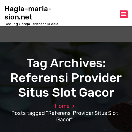
S
Hagia-maria-
k
sion.net
i
p
Gedung Gereja Terbesar Di Asia
t
o
c
o
n
Tag Archives:
t
e
Referensi Provider
n
t
Situs Slot Gacor
Home
Posts tagged "Referensi Provider Situs Slot
Gacor"