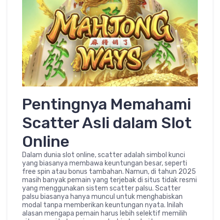
Pentingnya Memahami
Scatter Asli dalam Slot
Online
Dalam dunia slot online, scatter adalah simbol kunci
yang biasanya membawa keuntungan besar, seperti
free spin atau bonus tambahan. Namun, di tahun 2025
masih banyak pemain yang terjebak di situs tidak resmi
yang menggunakan sistem scatter palsu. Scatter
palsu biasanya hanya muncul untuk menghabiskan
modal tanpa memberikan keuntungan nyata. Inilah
alasan mengapa pemain harus lebih selektif memilih