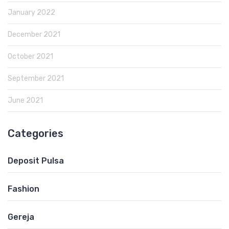
January 2022
December 2021
October 2021
September 2021
June 2021
Categories
Deposit Pulsa
Fashion
Gereja