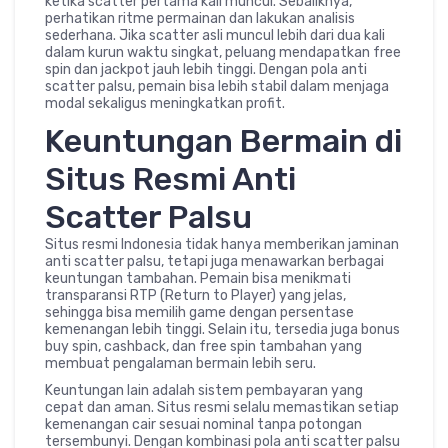
ketika scatter pertama kali muncul. Sebaliknya,
perhatikan ritme permainan dan lakukan analisis
sederhana. Jika scatter asli muncul lebih dari dua kali
dalam kurun waktu singkat, peluang mendapatkan free
spin dan jackpot jauh lebih tinggi. Dengan pola anti
scatter palsu, pemain bisa lebih stabil dalam menjaga
modal sekaligus meningkatkan profit.
Keuntungan Bermain di
Situs Resmi Anti
Scatter Palsu
Situs resmi Indonesia tidak hanya memberikan jaminan
anti scatter palsu, tetapi juga menawarkan berbagai
keuntungan tambahan. Pemain bisa menikmati
transparansi RTP (Return to Player) yang jelas,
sehingga bisa memilih game dengan persentase
kemenangan lebih tinggi. Selain itu, tersedia juga bonus
buy spin, cashback, dan free spin tambahan yang
membuat pengalaman bermain lebih seru.
Keuntungan lain adalah sistem pembayaran yang
cepat dan aman. Situs resmi selalu memastikan setiap
kemenangan cair sesuai nominal tanpa potongan
tersembunyi. Dengan kombinasi pola anti scatter palsu