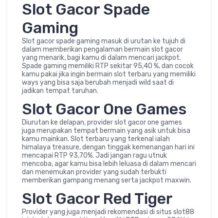
Slot Gacor Spade
Gaming
Slot gacor spade gaming masuk di urutan ke tujuh di
dalam memberikan pengalaman bermain slot gacor
yang menarik, bagi kamu di dalam mencari jackpot.
Spade gaming memiliki RTP sekitar 95,40 %, dan cocok
kamu pakai jika ingin bermain slot terbaru yang memiliki
ways yang bisa saja berubah menjadi wild saat di
jadikan tempat taruhan.
Slot Gacor One Games
Diurutan ke delapan, provider slot gacor one games
juga merupakan tempat bermain yang asik untuk bisa
kamu mainkan. Slot terbaru yang terkenal ialah
himalaya treasure, dengan tinggak kemenangan hari ini
mencapai RTP 93,70%. Jadi jangan ragu utnuk
mencoba, agar kamu bisa lebih leluasa di dalam mencari
dan menemukan provider yang sudah terbukti
memberikan gampang menang serta jackpot maxwin.
Slot Gacor Red Tiger
Provider yang juga menjadi rekomendasi di situs slot88