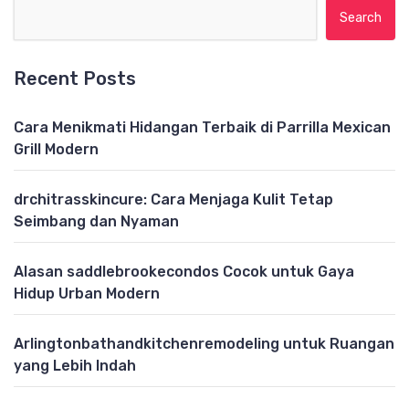
Search for:
Recent Posts
Cara Menikmati Hidangan Terbaik di Parrilla Mexican
Grill Modern
drchitrasskincure: Cara Menjaga Kulit Tetap
Seimbang dan Nyaman
Alasan saddlebrookecondos Cocok untuk Gaya
Hidup Urban Modern
Arlingtonbathandkitchenremodeling untuk Ruangan
yang Lebih Indah