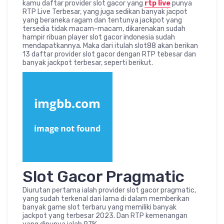
kamu daftar provider slot gacor yang
rtp live
punya
RTP Live Terbesar, yang juga sedikan banyak jacpot
yang beraneka ragam dan tentunya jackpot yang
tersedia tidak macam-macam, dikarenakan sudah
hampir ribuan player slot gacor indonesia sudah
mendapatkannya. Maka dari itulah slot88 akan berikan
13 daftar provider slot gacor dengan RTP tebesar dan
banyak jackpot terbesar, seperti berikut.
Slot Gacor Pragmatic
Diurutan pertama ialah provider slot gacor pragmatic,
yang sudah terkenal dari lama di dalam memberikan
banyak game slot terbaru yang memiliki banyak
jackpot yang terbesar 2023. Dan RTP kemenangan