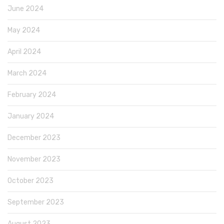
June 2024
May 2024
April 2024
March 2024
February 2024
January 2024
December 2023
November 2023
October 2023
September 2023
August 2023