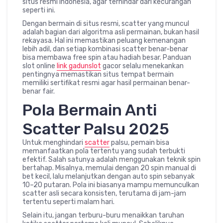
situs resmi Indonesia, agar terhindar dari kecurangan
seperti ini.
Dengan bermain di situs resmi, scatter yang muncul
adalah bagian dari algoritma asli permainan, bukan hasil
rekayasa. Hal ini memastikan peluang kemenangan
lebih adil, dan setiap kombinasi scatter benar-benar
bisa membawa free spin atau hadiah besar. Panduan
slot online
link gadunslot
gacor selalu menekankan
pentingnya memastikan situs tempat bermain
memiliki sertifikat resmi agar hasil permainan benar-
benar fair.
Pola Bermain Anti
Scatter Palsu 2025
Untuk menghindari
scatter
palsu, pemain bisa
memanfaatkan pola tertentu yang sudah terbukti
efektif. Salah satunya adalah menggunakan teknik spin
bertahap. Misalnya, memulai dengan 20 spin manual di
bet kecil, lalu melanjutkan dengan auto spin sebanyak
10–20 putaran. Pola ini biasanya mampu memunculkan
scatter asli secara konsisten, terutama di jam-jam
tertentu seperti malam hari.
Selain itu, jangan terburu-buru menaikkan taruhan