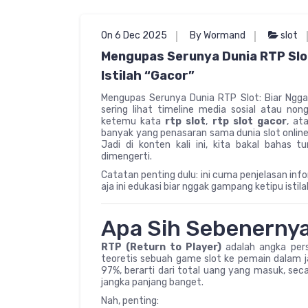
On 6 Dec 2025
By Wormand
slot
Mengupas Serunya Dunia RTP Slo
Istilah “Gacor”
Mengupas Serunya Dunia RTP Slot: Biar Ngga
sering lihat timeline media sosial atau non
ketemu kata
rtp slot
,
rtp slot gacor
, at
banyak yang penasaran sama dunia slot onlin
Jadi di konten kali ini, kita bakal baha
dimengerti.
Catatan penting dulu: ini cuma penjelasan in
aja ini edukasi biar nggak gampang ketipu istil
Apa Sih Sebenernya
RTP (Return to Player)
adalah angka per
teoretis sebuah game slot ke pemain dalam j
97%, berarti dari total uang yang masuk, sec
jangka panjang banget.
Nah, penting: