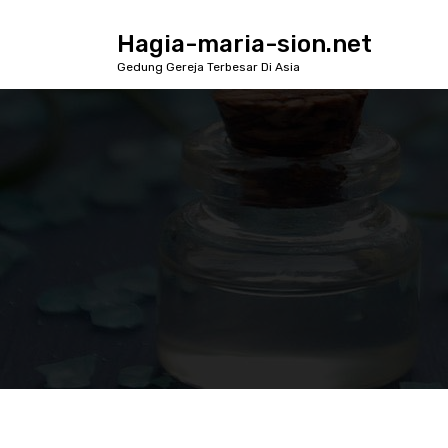
S
k
Hagia-maria-sion.net
i
Gedung Gereja Terbesar Di Asia
p
t
o
c
o
n
t
e
n
t