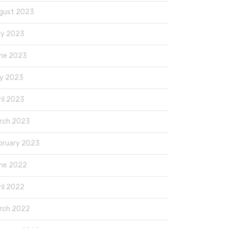
gust 2023
ly 2023
ne 2023
y 2023
ril 2023
rch 2023
bruary 2023
ne 2022
ril 2022
rch 2022