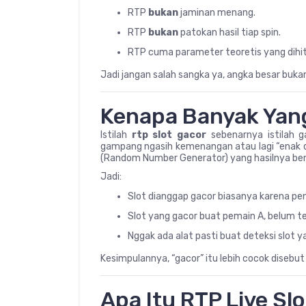
RTP
bukan
jaminan menang.
RTP
bukan
patokan hasil tiap spin.
RTP cuma parameter teoretis yang dihitu
Jadi jangan salah sangka ya, angka besar buka
Kenapa Banyak Yang
Istilah
rtp slot gacor
sebenarnya istilah g
gampang ngasih kemenangan atau lagi “enak di
(Random Number Generator) yang hasilnya ben
Jadi:
Slot dianggap gacor biasanya karena p
Slot yang gacor buat pemain A, belum t
Nggak ada alat pasti buat deteksi slot ya
Kesimpulannya, “gacor” itu lebih cocok disebut
Apa Itu RTP Live Sl