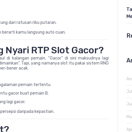
Ta
Me
ng dari ratusan ribu putaran.
n berarti kamu langsung auto cuan.
R
 Nyari RTP Slot Gacor?
aul di kalangan pemain. “Gacor” di sini maksudnya lagi
A
mainkan”. Tapi, yang namanya slot itu pakai sistem RNG
er-bener acak.
Au
engalaman pemain tertentu.
Ju
entu gacor buat pemain B.
ng lagi gacor.
Ju
 persepsi daripada kepastian.
Ma
ot?
Ap