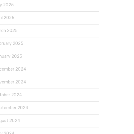
y 2025
ril 2025
rch 2025
bruary 2025
nuary 2025
cember 2024
vember 2024
tober 2024
ptember 2024
gust 2024
ly 2024