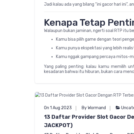
Jadi kalau ada yang bilang “ini gacor hari ini”,
Kenapa Tetap Penti
Walaupun bukan jaminan, ngerti soal RTP itu b
Kamu bisa pilih game dengan teori pengem
Kamu punya ekspektasi yang lebih realist
Kamu nggak gampang percaya mitos-mito
Yang paling penting: kalau kamu memilih unt
kesadaran bahwa itu hiburan, bukan cara menc
On 1 Aug 2023
By Wormand
Uncat
13 Daftar Provider Slot Gacor 
JACKPOT)