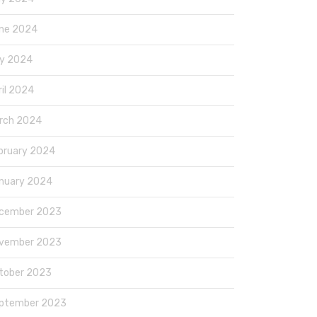
ne 2024
y 2024
ril 2024
rch 2024
bruary 2024
nuary 2024
cember 2023
vember 2023
tober 2023
ptember 2023