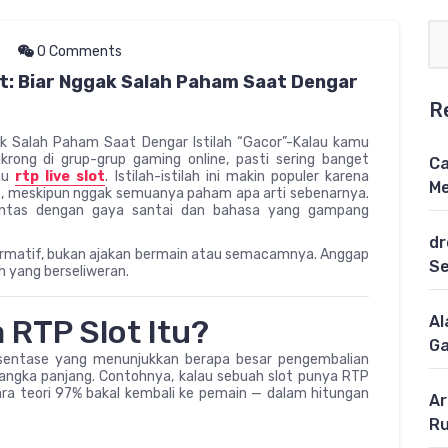
0 Comments
t: Biar Nggak Salah Paham Saat Dengar
R
k Salah Paham Saat Dengar Istilah “Gacor”-Kalau kamu
gkrong di grup-grup gaming online, pasti sering banget
Ca
au
rtp live slot
. Istilah-istilah ini makin populer karena
Me
e, meskipun nggak semuanya paham apa arti sebenarnya.
s tuntas dengan gaya santai dan bahasa yang gampang
dr
formatif, bukan ajakan bermain atau semacamnya. Anggap
S
ah yang berseliweran.
Al
 RTP Slot Itu?
Ga
sentase yang menunjukkan berapa besar pengembalian
angka panjang. Contohnya, kalau sebuah slot punya RTP
ara teori 97% bakal kembali ke pemain — dalam hitungan
Ar
Ru