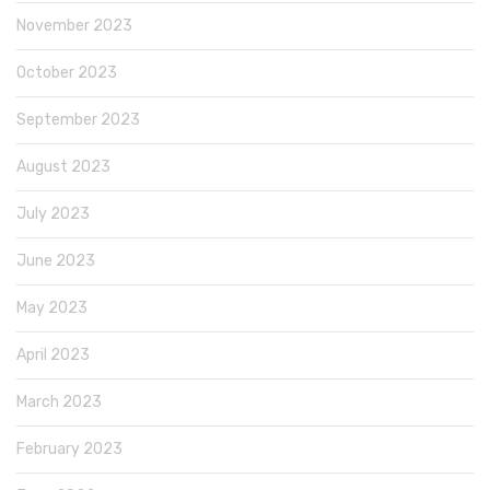
November 2023
October 2023
September 2023
August 2023
July 2023
June 2023
May 2023
April 2023
March 2023
February 2023