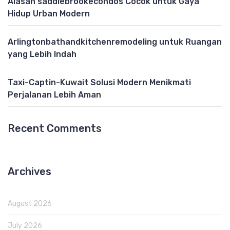
Alasan saddlebrookecondos Cocok untuk Gaya
Hidup Urban Modern
Arlingtonbathandkitchenremodeling untuk Ruangan
yang Lebih Indah
Taxi-Captin-Kuwait Solusi Modern Menikmati
Perjalanan Lebih Aman
Recent Comments
Archives
August 2026
July 2026