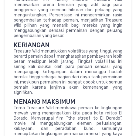
menawarkan arena bermain yang adil bagi para
penggemar yang mencari hiburan dan peluang yang
menguntungkan. Persentase ini mencerminkan rasio
pengembalian terhadap pemain, menjadikan Treasure
Wild pilihan yang menarik bagi mereka yang ingin
menggabungkan sensasi permainan dengan peluang
pengembalian yang besar.
KERIANGAN
Treasure Wild menunjukkan volatilitas yang tinggi, yang
berarti pemain dapat mengharapkan pembayaran lebih
besar meskipun lebih jarang. Tingkat volatilitas ini
sering kali disukai oleh para pencari sensasi yang
menganggap ketegangan dalam menunggu hadiah
bernilai tinggi sebagai bagian dari daya tarik permainan
ini, meskipun permainan ini sangat cocok untuk semua
pemain karena janjinya akan kemenangan yang
signifikan.
MENANG MAKSIMUM
Tema Treasure Wild membawa pemain ke lingkungan
mewah yang mengingatkan kita pada kota mitos El
Dorado. Menyerupai film “the street to El Dorado”,
movie ini menggabungkan elemen petualangan,
kekayaan, dan peradaban kuno, semuanya
menciptakan lingkungan permainan imersif yang kaya