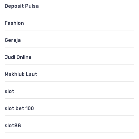
Deposit Pulsa
Fashion
Gereja
Judi Online
Makhluk Laut
slot
slot bet 100
slot88