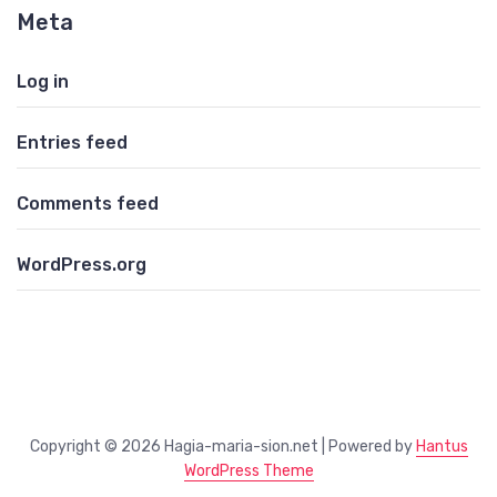
Meta
Log in
Entries feed
Comments feed
WordPress.org
Copyright © 2026 Hagia-maria-sion.net | Powered by
Hantus
WordPress Theme