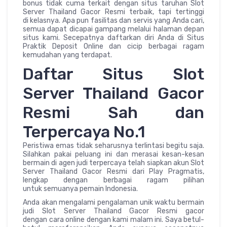
bonus tidak cuma terkait dengan situs taruhan Slot
Server Thailand Gacor Resmi terbaik, tapi tertinggi
di kelasnya. Apa pun fasilitas dan servis yang Anda cari,
semua dapat dicapai gampang melalui halaman depan
situs kami. Secepatnya daftarkan diri Anda di Situs
Praktik Deposit Online dan cicip berbagai ragam
kemudahan yang terdapat.
Daftar Situs Slot
Server Thailand Gacor
Resmi Sah dan
Terpercaya No.1
Peristiwa emas tidak seharusnya terlintasi begitu saja.
Silahkan pakai peluang ini dan merasai kesan-kesan
bermain di agen judi terpercaya telah siapkan akun Slot
Server Thailand Gacor Resmi dari Play Pragmatis,
lengkap dengan berbagai ragam pilihan
untuk semuanya pemain Indonesia.
Anda akan mengalami pengalaman unik waktu bermain
judi Slot Server Thailand Gacor Resmi gacor
dengan cara online dengan kami malam ini. Saya betul-