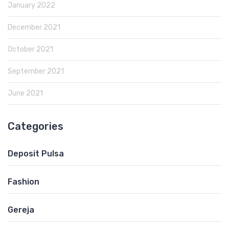
January 2022
December 2021
October 2021
September 2021
June 2021
Categories
Deposit Pulsa
Fashion
Gereja