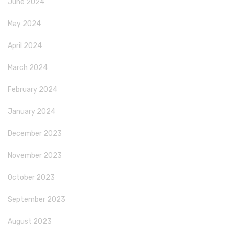
June 2024
May 2024
April 2024
March 2024
February 2024
January 2024
December 2023
November 2023
October 2023
September 2023
August 2023