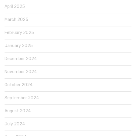
April 2025
March 2025
February 2025
January 2025
December 2024
November 2024
October 2024
September 2024
August 2024
July 2024