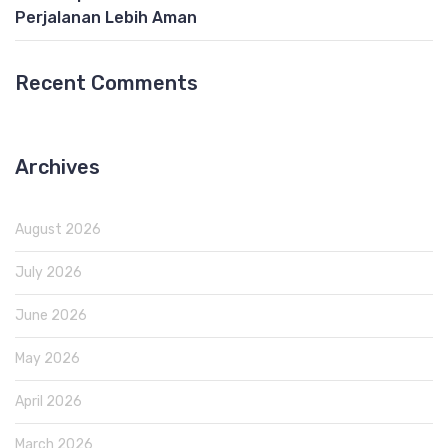
Perjalanan Lebih Aman
Recent Comments
Archives
August 2026
July 2026
June 2026
May 2026
April 2026
March 2026