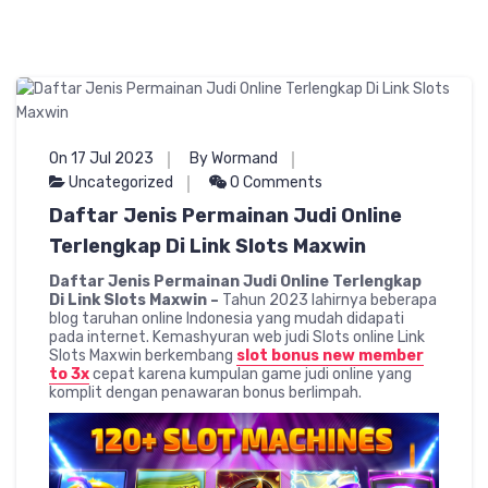
On 17 Jul 2023
By Wormand
Uncategorized
0 Comments
Daftar Jenis Permainan Judi Online
Terlengkap Di Link Slots Maxwin
Daftar Jenis Permainan Judi Online Terlengkap
Di Link Slots Maxwin –
Tahun 2023 lahirnya beberapa
blog taruhan online Indonesia yang mudah didapati
pada internet. Kemashyuran web judi Slots online Link
Slots Maxwin berkembang
slot bonus new member
to 3x
cepat karena kumpulan game judi online yang
komplit dengan penawaran bonus berlimpah.