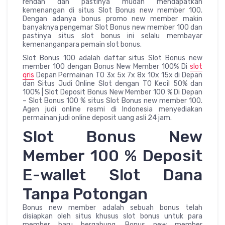
rendah dan pastinya mudah mendapatkan
kemenangan di situs Slot Bonus new member 100.
Dengan adanya bonus promo new member makin
banyaknya pengemar Slot Bonus new member 100 dan
pastinya situs slot bonus ini selalu membayar
kemenanganpara pemain slot bonus.
Slot Bonus 100 adalah daftar situs Slot Bonus new
member 100 dengan Bonus New Member 100% Di
slot
qris
Depan Permainan TO 3x 5x 7x 8x 10x 15x di Depan
dan Situs Judi Online Slot dengan TO Kecil 50% dan
100% | Slot Deposit Bonus New Member 100 % Di Depan
– Slot Bonus 100 % situs Slot Bonus new member 100.
Agen judi online resmi di Indonesia menyediakan
permainan judi online deposit uang asli 24 jam.
Slot Bonus New
Member 100 % Deposit
E-wallet Slot Dana
Tanpa Potongan
Bonus new member adalah sebuah bonus telah
disiapkan oleh situs khusus slot bonus untuk para
member baru bergabung. Bonus new member