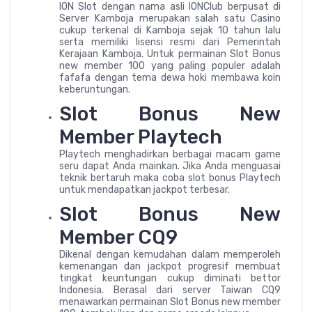
ION Slot dengan nama asli IONClub berpusat di
Server Kamboja merupakan salah satu Casino
cukup terkenal di Kamboja sejak 10 tahun lalu
serta memiliki lisensi resmi dari Pemerintah
Kerajaan Kamboja. Untuk permainan Slot Bonus
new member 100 yang paling populer adalah
fafafa dengan tema dewa hoki membawa koin
keberuntungan.
Slot Bonus New
Member Playtech
Playtech menghadirkan berbagai macam game
seru dapat Anda mainkan. Jika Anda menguasai
teknik bertaruh maka coba slot bonus Playtech
untuk mendapatkan jackpot terbesar.
Slot Bonus New
Member CQ9
Dikenal dengan kemudahan dalam memperoleh
kemenangan dan jackpot progresif membuat
tingkat keuntungan cukup diminati bettor
Indonesia. Berasal dari server Taiwan CQ9
menawarkan permainan Slot Bonus new member