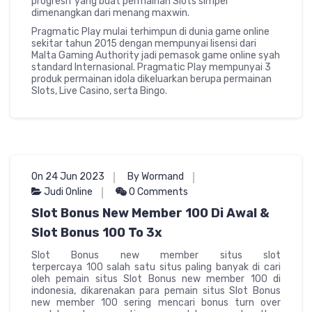
progresif yang buat permainan Slots simpel
dimenangkan dari menang maxwin.
Pragmatic Play mulai terhimpun di dunia game online
sekitar tahun 2015 dengan mempunyai lisensi dari
Malta Gaming Authority jadi pemasok game online syah
standard Internasional. Pragmatic Play mempunyai 3
produk permainan idola dikeluarkan berupa permainan
Slots, Live Casino, serta Bingo.
On 24 Jun 2023
By Wormand
Judi Online
0 Comments
Slot Bonus New Member 100 Di Awal &
Slot Bonus 100 To 3x
Slot Bonus new member situs slot
terpercaya 100 salah satu situs paling banyak di cari
oleh pemain situs Slot Bonus new member 100 di
indonesia, dikarenakan para pemain situs Slot Bonus
new member 100 sering mencari bonus turn over