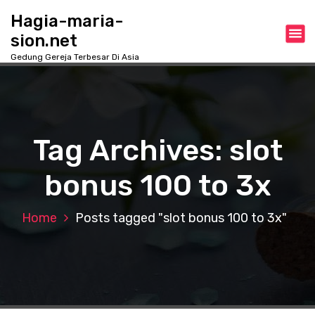
S
Hagia-maria-
k
sion.net
i
p
Gedung Gereja Terbesar Di Asia
t
o
c
o
n
Tag Archives: slot
t
e
bonus 100 to 3x
n
t
Home
Posts tagged "slot bonus 100 to 3x"