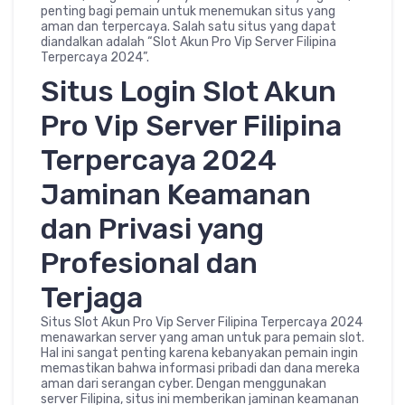
penting bagi pemain untuk menemukan situs yang
aman dan terpercaya. Salah satu situs yang dapat
diandalkan adalah “Slot Akun Pro Vip Server Filipina
Terpercaya 2024”.
Situs Login Slot Akun
Pro Vip Server Filipina
Terpercaya 2024
Jaminan Keamanan
dan Privasi yang
Profesional dan
Terjaga
Situs Slot Akun Pro Vip Server Filipina Terpercaya 2024
menawarkan server yang aman untuk para pemain slot.
Hal ini sangat penting karena kebanyakan pemain ingin
memastikan bahwa informasi pribadi dan dana mereka
aman dari serangan cyber. Dengan menggunakan
server Filipina, situs ini memberikan jaminan keamanan