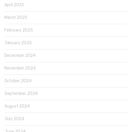
April 2025
March 2025
February 2025
January 2025
December 2024
November 2024
October 2024
September 2024
August 2024
July 2024
June 2024