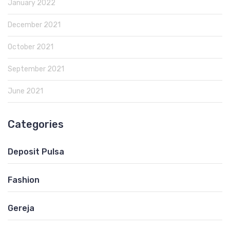
January 2022
December 2021
October 2021
September 2021
June 2021
Categories
Deposit Pulsa
Fashion
Gereja