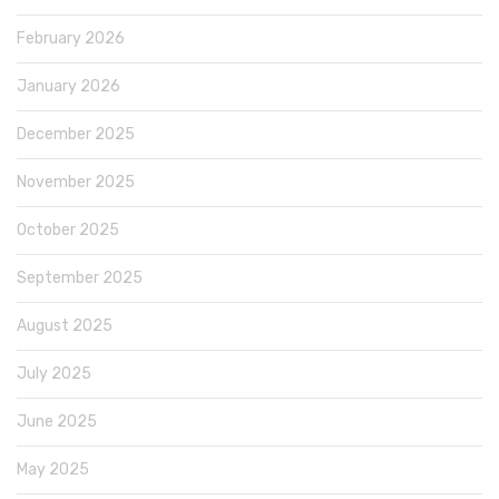
February 2026
January 2026
December 2025
November 2025
October 2025
September 2025
August 2025
July 2025
June 2025
May 2025