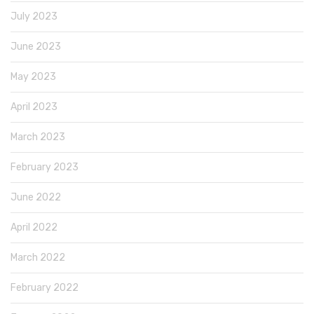
July 2023
June 2023
May 2023
April 2023
March 2023
February 2023
June 2022
April 2022
March 2022
February 2022