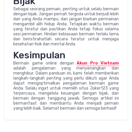
Bijak
Sebagai seorang pemain, penting untuk selalu bermain
dengan bijak. Jangan pernah tergoda untuk berjudi lebih
dari yang Anda mampu, dan jangan biarkan permainan
mengambil alih hidup Anda. Tetapkan waktu bermain
yang teratur dan pastikan Anda tetap fokus selama
sesi permainan. Hindari kebiasaan bermain terlalu lama
dan beristirahatlah secara teratur untuk menjaga
kesehatan fisik dan mental Anda.
Kesimpulan
Bermain game online dengan
Akun Pro Vietnam
adalah pengalaman yang menyenangkan dan
menghibur. Dalam panduan ini, kami telah memberikan
langkah-langkah penting yang perlu diikuti agar Anda
dapat mengoptimalkan pengalaman bermain game
Anda. Selalu ingat untuk memilih situs Joker123 yang
terpercaya, mengelola keuangan dengan bijak, dan
bermain dengan tanggung jawab. Semoga artikel ini
bermanfaat dan membantu Anda menjadi pemain
yang lebih baik. Selamat bermain dan semoga berhasil!