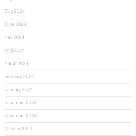
July 2024
June 2024
May 2024
April 2024
March 2024
February 2024
January 2024
December 2023
November 2023
October 2023