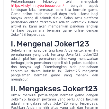
Perkembangan teknologi telah mengubah
https://holytrinitybarbecue.com/
banyak aspek
kehidupan kita, termasuk cara kita bermain game.
Game online telah menjadi daya tarik utama bagi
banyak orang di seluruh dunia. Salah satu platform
permainan online terkemuka adalah Joker123. Dalam
artikel ini, kami akan memberikan panduan lengkap
tentang bagaimana bermain game online dengan
Joker123 terpercaya.
I. Mengenal Joker123
Sebelum memulai, penting bagi Anda untuk memiliki
pemahaman yang baik tentang Joker123. Joker123
adalah platform permainan online yang menawarkan
berbagai jenis permainan seperti slot, poker, blackjack,
dan banyak lagi. Dikembangkan oleh perusahaan
terkemuka dalam industri ini, Joker123 menjamin
pengalaman bermain game yang menarik dan
menghibur.
II. Mengakses Joker123
Untuk memulai petualangan bermain game dengan
Joker123, langkah pertama yang perlu Anda lakukan
adalah mengakses situs Joker123 yang terpercaya.
Pastikan Anda memilih situs yang sah dan terjamin