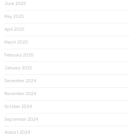
June 2025
May 2025
April 2025
March 2025
February 2025
January 2025
December 2024
November 2024
October 2024
September 2024
August 2024