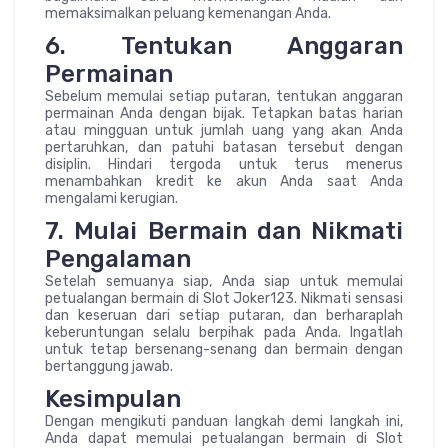
memaksimalkan peluang kemenangan Anda.
6. Tentukan Anggaran
Permainan
Sebelum memulai setiap putaran, tentukan anggaran
permainan Anda dengan bijak. Tetapkan batas harian
atau mingguan untuk jumlah uang yang akan Anda
pertaruhkan, dan patuhi batasan tersebut dengan
disiplin. Hindari tergoda untuk terus menerus
menambahkan kredit ke akun Anda saat Anda
mengalami kerugian.
7. Mulai Bermain dan Nikmati
Pengalaman
Setelah semuanya siap, Anda siap untuk memulai
petualangan bermain di Slot Joker123. Nikmati sensasi
dan keseruan dari setiap putaran, dan berharaplah
keberuntungan selalu berpihak pada Anda. Ingatlah
untuk tetap bersenang-senang dan bermain dengan
bertanggung jawab.
Kesimpulan
Dengan mengikuti panduan langkah demi langkah ini,
Anda dapat memulai petualangan bermain di Slot