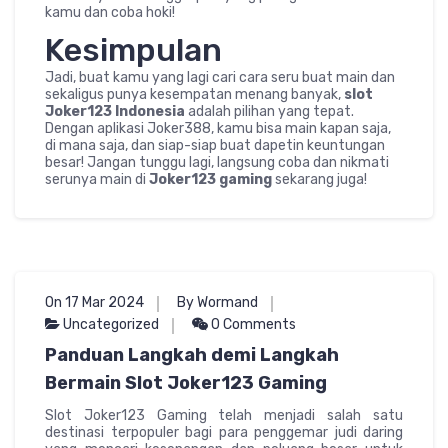
kamu dan coba hoki!
Kesimpulan
Jadi, buat kamu yang lagi cari cara seru buat main dan
sekaligus punya kesempatan menang banyak,
slot
Joker123 Indonesia
adalah pilihan yang tepat.
Dengan aplikasi Joker388, kamu bisa main kapan saja,
di mana saja, dan siap-siap buat dapetin keuntungan
besar! Jangan tunggu lagi, langsung coba dan nikmati
serunya main di
Joker123 gaming
sekarang juga!
On 17 Mar 2024
By Wormand
Uncategorized
0 Comments
Panduan Langkah demi Langkah
Bermain Slot Joker123 Gaming
Slot Joker123 Gaming telah menjadi salah satu
destinasi terpopuler bagi para penggemar judi daring