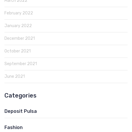
March 2022
February 2022
January 2022
December 2021
October 2021
September 2021
June 2021
Categories
Deposit Pulsa
Fashion