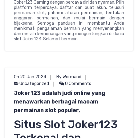
Joker123 Gaming dengan percaya diri dan nyaman. Pilih
platform terpercaya, daftar dan buat akun, telusuri
permainan slot, pahami aturan permainan, tentukan
anggaran permainan, dan mulai bermain dengan
bijaksana. Semoga panduan ini membantu Anda
menikmati pengalaman bermain yang menyenangkan
dan meraih kemenangan yang menguntungkan di dunia
slot Joker123. Selamat bermain!
On 20 Jan 2024
By Wormand
Uncategorized
0 Comments
Joker123 adalah judi online yang
menawarkan berbagai macam
permainan slot populer,
Situs Slot Joker123
Terkenal dan