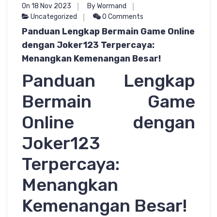
On 18 Nov 2023
By Wormand
Uncategorized
0 Comments
Panduan Lengkap Bermain Game Online
dengan Joker123 Terpercaya:
Menangkan Kemenangan Besar!
Panduan Lengkap
Bermain Game
Online dengan
Joker123
Terpercaya:
Menangkan
Kemenangan Besar!