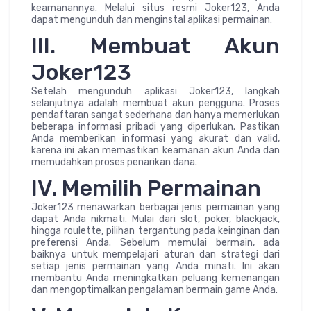
keamanannya. Melalui situs resmi Joker123, Anda
dapat mengunduh dan menginstal aplikasi permainan.
III. Membuat Akun
Joker123
Setelah mengunduh aplikasi Joker123, langkah
selanjutnya adalah membuat akun pengguna. Proses
pendaftaran sangat sederhana dan hanya memerlukan
beberapa informasi pribadi yang diperlukan. Pastikan
Anda memberikan informasi yang akurat dan valid,
karena ini akan memastikan keamanan akun Anda dan
memudahkan proses penarikan dana.
IV. Memilih Permainan
Joker123 menawarkan berbagai jenis permainan yang
dapat Anda nikmati. Mulai dari slot, poker, blackjack,
hingga roulette, pilihan tergantung pada keinginan dan
preferensi Anda. Sebelum memulai bermain, ada
baiknya untuk mempelajari aturan dan strategi dari
setiap jenis permainan yang Anda minati. Ini akan
membantu Anda meningkatkan peluang kemenangan
dan mengoptimalkan pengalaman bermain game Anda.