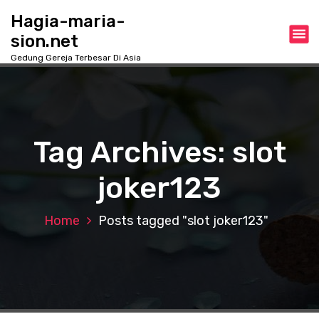
S
Hagia-maria-
k
sion.net
i
p
Gedung Gereja Terbesar Di Asia
t
o
c
o
n
Tag Archives: slot
t
e
joker123
n
t
Home
Posts tagged "slot joker123"