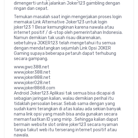
dimengerti untuk jalankan Joker123 gambling dengan
ringan dan cepat.
Temukan masalah saat ingin mengerjakan proses login
memakai Link Alternative Joker123 untuk login
joker123 ? Besar kemungkinan karena nawala atau
internet positif / di-stop oleh pemerintahan Indonesia.
Namun demikian tak usah risau dikarenakan,
sebetulnya JOKER123 telah mengetahui itu semua
dengan mendatangkan sejumlah Link Opsi JOKER
Gaming supaya beberapa petaruh dapat terhubung
secara gampang.
www.gwc388.net
www.joker388.net
www.joker888.net
www.joker028.net
www.joker8868.com
Android Joker123 Aplikasi tak semua bisa dicapai di
sebagian jaringan kalian, walau demikian perihal itu
tidaklah persoalan besar. Sebab sama dengan yang
sudah kami terangkan di atas kalau ada sekian banyak
nama link opsi yang masih bisa anda gunakan secara
memanfaatkan ID yang mirip . Sehingga kalian dapat
bermain website slot online joker123 secara nyaman
tanpa takut web itu terserang internet positif atau
nawala.