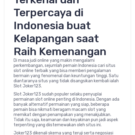
Terpercaya di
Indonesia buat
Kelapangan saat
Raih Kemenangan
Di masa judi online yang makin mengalami
perkembangan, sejumlah pemain Indonesia cari situs
slot online terbaik yang bisa memberi pengalaman
bermain yang fenomenal dan keuntungan tinggi. Satu
diantaranya situs yang tidak disangsikan kembali ialah
Slot Joker123.
Slot Joker123 sudah populer selaku penyuplai
permainan slot online penting di Indonesia. Dengan ada
banyak alternatif permainan yang siap, beberapa
pemain bisa nikmati beragam macam slot yang
memikat dengan penampakan yang menakjubkan.
Tidak itu saja, keamanan dan keyakinan pun jadi aspek
terpenting yang diistemewakan oleh situs ini.
Joker123 dikenali skema yang teruji serta negosiasi