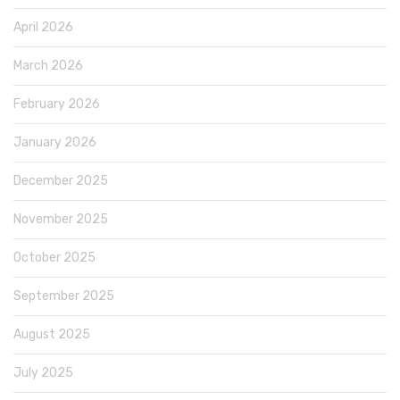
April 2026
March 2026
February 2026
January 2026
December 2025
November 2025
October 2025
September 2025
August 2025
July 2025