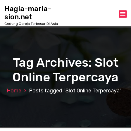
S
Hagia-maria-
k
sion.net
i
p
Gedung Gereja Terbesar Di Asia
t
o
c
o
n
Tag Archives: Slot
t
e
Online Terpercaya
n
t
Home
Posts tagged "Slot Online Terpercaya"