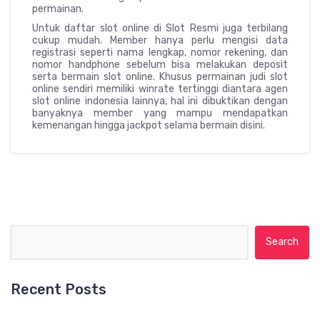
permainan.
Untuk daftar slot online di Slot Resmi juga terbilang
cukup mudah. Member hanya perlu mengisi data
registrasi seperti nama lengkap, nomor rekening, dan
nomor handphone sebelum bisa melakukan deposit
serta bermain slot online. Khusus permainan judi slot
online sendiri memiliki winrate tertinggi diantara agen
slot online indonesia lainnya, hal ini dibuktikan dengan
banyaknya member yang mampu mendapatkan
kemenangan hingga jackpot selama bermain disini.
Search for:
Recent Posts