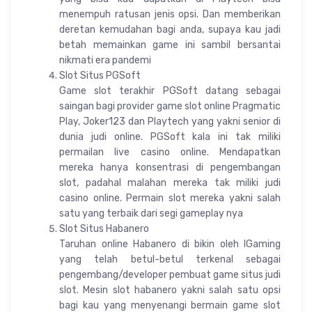
menempuh ratusan jenis opsi. Dan memberikan
deretan kemudahan bagi anda, supaya kau jadi
betah memainkan game ini sambil bersantai
nikmati era pandemi
Slot Situs PGSoft
Game slot terakhir PGSoft datang sebagai
saingan bagi provider game slot online Pragmatic
Play, Joker123 dan Playtech yang yakni senior di
dunia judi online. PGSoft kala ini tak miliki
permailan live casino online. Mendapatkan
mereka hanya konsentrasi di pengembangan
slot, padahal malahan mereka tak miliki judi
casino online. Permain slot mereka yakni salah
satu yang terbaik dari segi gameplay nya
Slot Situs Habanero
Taruhan online Habanero di bikin oleh IGaming
yang telah betul-betul terkenal sebagai
pengembang/developer pembuat game situs judi
slot. Mesin slot habanero yakni salah satu opsi
bagi kau yang menyenangi bermain game slot