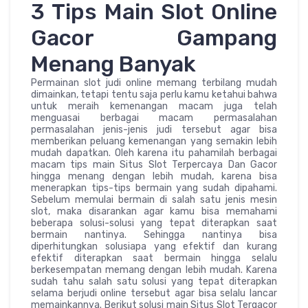
3 Tips Main Slot Online
Gacor Gampang
Menang Banyak
Permainan slot judi online memang terbilang mudah
dimainkan, tetapi tentu saja perlu kamu ketahui bahwa
untuk meraih kemenangan macam juga telah
menguasai berbagai macam permasalahan
permasalahan jenis-jenis judi tersebut agar bisa
memberikan peluang kemenangan yang semakin lebih
mudah dapatkan. Oleh karena itu pahamilah berbagai
macam tips main Situs Slot Terpercaya Dan Gacor
hingga menang dengan lebih mudah, karena bisa
menerapkan tips-tips bermain yang sudah dipahami.
Sebelum memulai bermain di salah satu jenis mesin
slot, maka disarankan agar kamu bisa memahami
beberapa solusi-solusi yang tepat diterapkan saat
bermain nantinya. Sehingga nantinya bisa
diperhitungkan solusiapa yang efektif dan kurang
efektif diterapkan saat bermain hingga selalu
berkesempatan memang dengan lebih mudah. Karena
sudah tahu salah satu solusi yang tepat diterapkan
selama berjudi online tersebut agar bisa selalu lancar
memainkannya. Berikut solusi main Situs Slot Tergacor