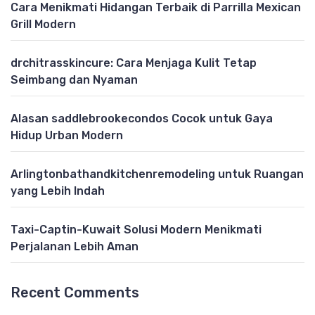
Cara Menikmati Hidangan Terbaik di Parrilla Mexican
Grill Modern
drchitrasskincure: Cara Menjaga Kulit Tetap
Seimbang dan Nyaman
Alasan saddlebrookecondos Cocok untuk Gaya
Hidup Urban Modern
Arlingtonbathandkitchenremodeling untuk Ruangan
yang Lebih Indah
Taxi-Captin-Kuwait Solusi Modern Menikmati
Perjalanan Lebih Aman
Recent Comments