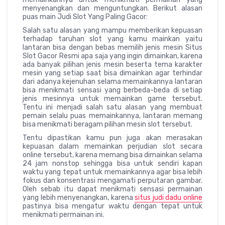
menyenangkan dan menguntungkan. Berikut alasan
puas main Judi Slot Yang Paling Gacor:
Salah satu alasan yang mampu memberikan kepuasan
terhadap taruhan slot yang kamu mainkan yaitu
lantaran bisa dengan bebas memilih jenis mesin Situs
Slot Gacor Resmi apa saja yang ingin dimainkan, karena
ada banyak pilihan jenis mesin beserta tema karakter
mesin yang setiap saat bisa dimainkan agar terhindar
dari adanya kejenuhan selama memainkannya lantaran
bisa menikmati sensasi yang berbeda-beda di setiap
jenis mesinnya untuk memainkan game tersebut.
Tentu ini menjadi salah satu alasan yang membuat
pemain selalu puas memainkannya, lantaran memang
bisa menikmati beragam pilihan mesin slot tersebut.
Tentu dipastikan kamu pun juga akan merasakan
kepuasan dalam memainkan perjudian slot secara
online tersebut, karena memang bisa dimainkan selama
24 jam nonstop sehingga bisa untuk sendiri kapan
waktu yang tepat untuk memainkannya agar bisa lebih
fokus dan konsentrasi mengamati perputaran gambar.
Oleh sebab itu dapat menikmati sensasi permainan
yang lebih menyenangkan, karena
situs judi dadu online
pastinya bisa mengatur waktu dengan tepat untuk
menikmati permainan ini.