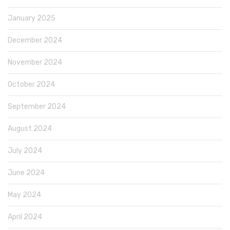
January 2025
December 2024
November 2024
October 2024
September 2024
August 2024
July 2024
June 2024
May 2024
April 2024