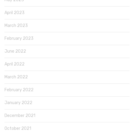
April 2023
March 2023
February 2023
June 2022
April 2022
March 2022
February 2022
January 2022
December 2021
October 2021