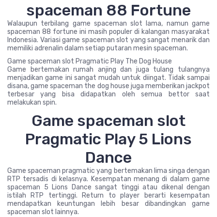
spaceman 88 Fortune
Walaupun terbilang game spaceman slot lama, namun game
spaceman 88 fortune ini masih populer di kalangan masyarakat
Indonesia. Variasi game spaceman slot yang sangat menarik dan
memiliki adrenalin dalam setiap putaran mesin spaceman.
Game spaceman slot Pragmatic Play The Dog House
Game bertemakan rumah anjing dan juga tulang tulangnya
menjadikan game ini sangat mudah untuk diingat. Tidak sampai
disana, game spaceman the dog house juga memberikan jackpot
terbesar yang bisa didapatkan oleh semua bettor saat
melakukan spin.
Game spaceman slot
Pragmatic Play 5 Lions
Dance
Game spaceman pragmatic yang bertemakan lima singa dengan
RTP tersadis di kelasnya. Kesempatan menang di dalam game
spaceman 5 Lions Dance sangat tinggi atau dikenal dengan
istilah RTP tertinggi. Return to player berarti kesempatan
mendapatkan keuntungan lebih besar dibandingkan game
spaceman slot lainnya.