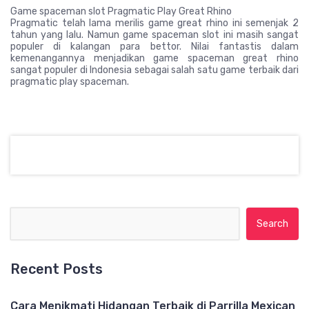
Game spaceman slot Pragmatic Play Great Rhino
Pragmatic telah lama merilis game great rhino ini semenjak 2
tahun yang lalu. Namun game spaceman slot ini masih sangat
populer di kalangan para bettor. Nilai fantastis dalam
kemenangannya menjadikan game spaceman great rhino
sangat populer di Indonesia sebagai salah satu game terbaik dari
pragmatic play spaceman.
Search for:
Recent Posts
Cara Menikmati Hidangan Terbaik di Parrilla Mexican