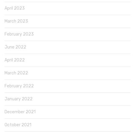
April 2023
March 2023
February 2023
June 2022
April 2022
March 2022
February 2022
January 2022
December 2021
October 2021