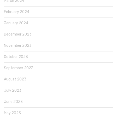
March 2024
February 2024
January 2024
December 2023
November 2023
October 2023
September 2023
August 2023
July 2023
June 2023
May 2023