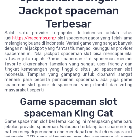
Jackpot spaceman
Terbesar
Salah satu provider terpopuler di Indonesia adalah situs
judi
https://inacombs.org/
slot spaceman gacor yang telah lama
melanglang buana di Indonesia. Variasi game yang sangat banyak
dengan nilai jackpot yang fantastis menjadi keunggulan provider
spaceman ini. Nilai jackpot spaceman slot bisa mencapai nilai
ratusan juta rupiah. Game spaceman slot spaceman menjadi
favorite dikarenakan tampilan yang sangat user-friendly dan
tingkat kemenangan yang tinggi di situs judi spaceman slot
Indonesia. Tampilan yang gampang untuk dipahami sangat
menarik para pecinta permainan spaceman, ada juga game
spaceman slot gacor di spaceman yang diambil dari voting
masyarakat seperti :
Game spaceman slot
spaceman King Cat
Game spaceman slot bertema kucing ini merupakan game baru
jebolan provider spaceman. Walaupun terbilang baru, namun king
cat ini menjadi primadona dan mendapatkan hati di masyarakat