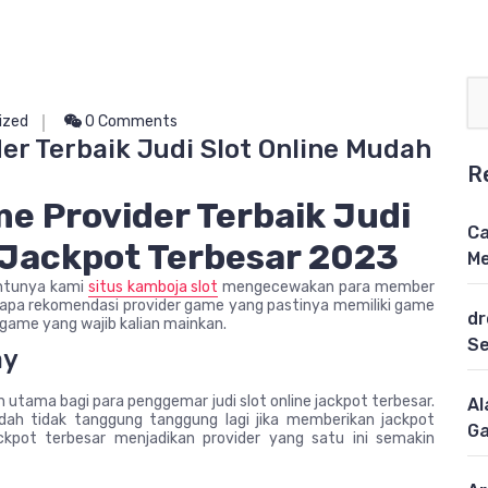
ized
0 Comments
r Terbaik Judi Slot Online Mudah
R
 Provider Terbaik Judi
Ca
 Jackpot Terbesar 2023
Me
entunya kami
situs kamboja slot
mengecewakan para member
rapa rekomendasi provider game yang pastinya memiliki game
dr
 game yang wajib kalian mainkan.
S
ay
n utama bagi para penggemar judi slot online jackpot terbesar.
Al
ah tidak tanggung tanggung lagi jika memberikan jackpot
Ga
ckpot terbesar menjadikan provider yang satu ini semakin