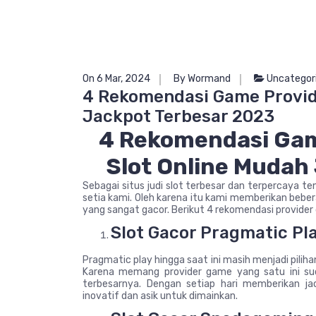
On 6 Mar, 2024
By Wormand
Uncategor
4 Rekomendasi Game Provide
Jackpot Terbesar 2023
4 Rekomendasi Game
Slot Online Mudah
Sebagai situs judi slot terbesar dan terpercaya t
setia kami. Oleh karena itu kami memberikan bebe
yang sangat gacor. Berikut 4 rekomendasi provider
Slot Gacor Pragmatic Pl
Pragmatic play hingga saat ini masih menjadi piliha
Karena memang provider game yang satu ini sud
terbesarnya. Dengan setiap hari memberikan ja
inovatif dan asik untuk dimainkan.