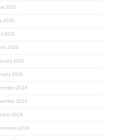
ne 2025
y 2025
ril 2025
rch 2025
bruary 2025
nuary 2025
cember 2024
vember 2024
tober 2024
ptember 2024