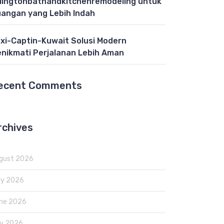
lingtonbathandkitchenremodeling untuk
angan yang Lebih Indah
xi-Captin-Kuwait Solusi Modern
nikmati Perjalanan Lebih Aman
ecent Comments
rchives
gust 2026
ly 2026
ne 2026
y 2026