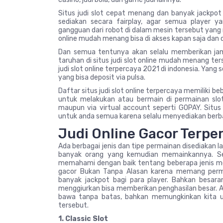
Situs judi slot cepat menang dan banyak jackpot 
sediakan secara fairplay, agar semua player 
gangguan dari robot di dalam mesin tersebut yang 
online mudah menang bisa di akses kapan saja dan 
Dan semua tentunya akan selalu memberikan jam
taruhan di situs judi slot online mudah menang ter
judi slot online terpercaya 2021 di indonesia. Yang
yang bisa deposit via pulsa.
Daftar situs judi slot online terpercaya memilik
untuk melakukan atau bermain di permainan slot o
maupun via virtual account seperti GOPAY. Situ
untuk anda semua karena selalu menyediakan berb
Judi Online Gacor Terpe
Ada berbagai jenis dan tipe permainan disediakan la
banyak orang yang kemudian memainkannya. Se
memahami dengan baik tentang beberapa jenis mesi
gacor Bukan Tanpa Alasan karena memang perm
banyak jackpot bagi para player. Bahkan besara
menggiurkan bisa memberikan penghasilan besar. Ap
bawa tanpa batas, bahkan memungkinkan kita u
tersebut.
1. Classic Slot