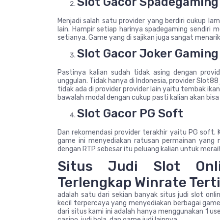
Slot Gacor Spadegaming
Menjadi salah satu provider yang berdiri cukup la
lain. Hampir setiap harinya spadegaming sendiri
setianya. Game yang di sajikan juga sangat menarik
Slot Gacor Joker Gaming
Pastinya kalian sudah tidak asing dengan provi
unggulan. Tidak hanya di Indonesia, provider Slot88
tidak ada di provider provider lain yaitu tembak ika
bawalah modal dengan cukup pasti kalian akan bisa
Slot Gacor PG Soft
Dan rekomendasi provider terakhir yaitu PG soft
game ini menyediakan ratusan permainan yang me
dengan RTP sebesar itu peluang kalian untuk merai
Situs Judi Slot On
Terlengkap Winrate Tert
adalah satu dari sekian banyak situs judi slot onl
kecil terpercaya yang menyediakan berbagai game
dari situs kami ini adalah hanya menggunakan 1 use
casino, judi bola, dan game judi lainnya.