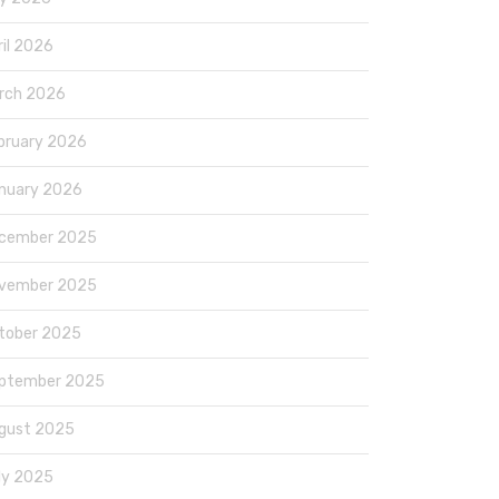
ril 2026
rch 2026
bruary 2026
nuary 2026
cember 2025
vember 2025
tober 2025
ptember 2025
gust 2025
ly 2025