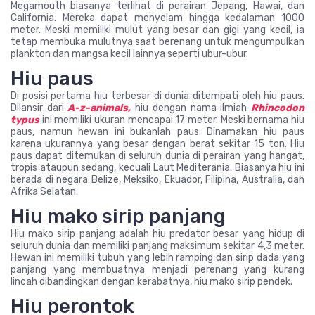
Megamouth biasanya terlihat di perairan Jepang, Hawai, dan
California. Mereka dapat menyelam hingga kedalaman 1000
meter. Meski memiliki mulut yang besar dan gigi yang kecil, ia
tetap membuka mulutnya saat berenang untuk mengumpulkan
plankton dan mangsa kecil lainnya seperti ubur-ubur.
Hiu paus
Di posisi pertama hiu terbesar di dunia ditempati oleh hiu paus.
Dilansir dari
A-z-animals,
hiu dengan nama ilmiah
Rhincodon
typus
ini memiliki ukuran mencapai 17 meter. Meski bernama hiu
paus, namun hewan ini bukanlah paus. Dinamakan hiu paus
karena ukurannya yang besar dengan berat sekitar 15 ton. Hiu
paus dapat ditemukan di seluruh dunia di perairan yang hangat,
tropis ataupun sedang, kecuali Laut Mediterania. Biasanya hiu ini
berada di negara Belize, Meksiko, Ekuador, Filipina, Australia, dan
Afrika Selatan.
Hiu mako sirip panjang
Hiu mako sirip panjang adalah hiu predator besar yang hidup di
seluruh dunia dan memiliki panjang maksimum sekitar 4,3 meter.
Hewan ini memiliki tubuh yang lebih ramping dan sirip dada yang
panjang yang membuatnya menjadi perenang yang kurang
lincah dibandingkan dengan kerabatnya, hiu mako sirip pendek.
Hiu perontok