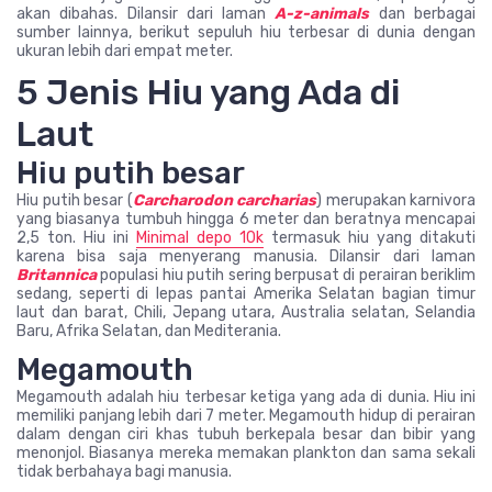
akan dibahas. Dilansir dari laman
A-z-animals
dan berbagai
sumber lainnya, berikut sepuluh hiu terbesar di dunia dengan
ukuran lebih dari empat meter.
5 Jenis Hiu yang Ada di
Laut
Hiu putih besar
Hiu putih besar (
Carcharodon carcharias
) merupakan karnivora
yang biasanya tumbuh hingga 6 meter dan beratnya mencapai
2,5 ton. Hiu ini
Minimal depo 10k
termasuk hiu yang ditakuti
karena bisa saja menyerang manusia. Dilansir dari laman
B
ritannica
populasi hiu putih sering berpusat di perairan beriklim
sedang, seperti di lepas pantai Amerika Selatan bagian timur
laut dan barat, Chili, Jepang utara, Australia selatan, Selandia
Baru, Afrika Selatan, dan Mediterania.
Megamouth
Megamouth adalah hiu terbesar ketiga yang ada di dunia. Hiu ini
memiliki panjang lebih dari 7 meter. Megamouth hidup di perairan
dalam dengan ciri khas tubuh berkepala besar dan bibir yang
menonjol. Biasanya mereka memakan plankton dan sama sekali
tidak berbahaya bagi manusia.