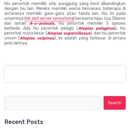
Hiu perontok memiliki sirip punggung yang kecil dibandingkan
dengan hiu lain. Mereka memiliki warna bervariasi, beberapa di
antaranya memiliki garis-garis atau tanda lain. Hiu ini pada
umumnya
link slot server sensational
berwarna hijau tua. Dilansir
dari laman
A-z-animals,
hiu perontok memiliki 3 spesies
berbeda. Ada hiu perontok pelagis (
Alopias pelagicus
), hiu
perontok mata besar (
Alopias superciliosus
), dan hiu perontok
umum (
Alopias vulpinus
), ini adalah yang terbesar di antara
jenis lainnya.
Search for:
Recent Posts