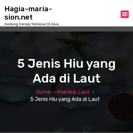
S
Hagia-maria-
k
sion.net
i
p
Gedung Gereja Terbesar Di Asia
t
o
c
o
n
5 Jenis Hiu yang
t
e
Ada di Laut
n
t
Home
Makhluk Laut
5 Jenis Hiu yang Ada di Laut