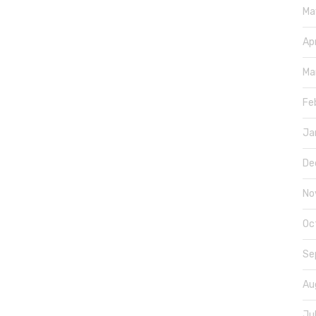
Ma
Ap
Ma
Fe
Ja
De
No
Oc
Se
Au
Ju