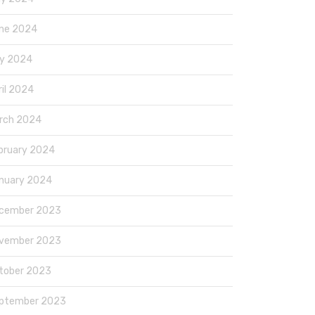
ne 2024
y 2024
ril 2024
rch 2024
bruary 2024
nuary 2024
cember 2023
vember 2023
tober 2023
ptember 2023