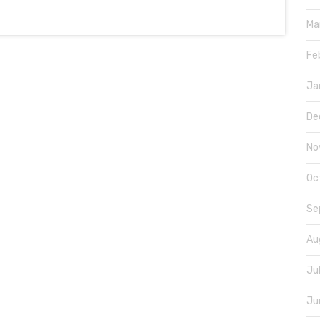
Ma
Fe
Ja
De
No
Oc
Se
Au
Ju
Ju