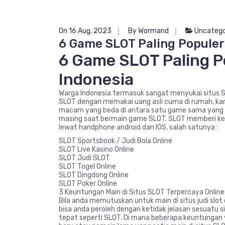
On 16 Aug, 2023
By Wormand
Uncatego
6 Game SLOT Paling Populer
6 Game SLOT Paling P
Indonesia
Warga Indonesia termasuk sangat menyukai situs S
SLOT dengan memakai uang asli cuma di rumah, k
macam yang beda di antara satu game sama yang l
masing saat bermain game SLOT. SLOT memberi k
lewat handphone android dan IOS, salah satunya :
SLOT Sportsbook / Judi Bola Online
SLOT Live Kasino Online
SLOT Judi SLOT
SLOT Togel Online
SLOT Dingdong Online
SLOT Poker Online
3 Keuntungan Main di Situs SLOT Terpercaya Onli
Bila anda memutuskan untuk main di situs judi slot
bisa anda peroleh dengan ketidak jelasan sesuatu si
tepat seperti SLOT. Di mana beberapa keuntungan 