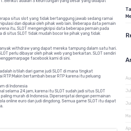
OT. Berikut adalah 3 keuntungan yang besar yang didapat
Ta
Me
rapa situs slot yang tidak bertanggung jawab sedang ramai
nipulasi dan dipakai oleh pihak web lain. Beberapa data pemain
 karena itu, SLOT mengengkripsi data beberapa pemain pada
 di situs SLOT tidak mudah bocor ke pihak yang tidak
R
 banyak withdraw yang dapat mereka tampung dalam satu hari.
SLOT perlu dibayar oleh pihak web yang berkaitan. SLOT sendiri
enggemarpage facebook kami di sini.
A
alah istilah dari game judi SLOT di mana tingkat
i RTP.Makin bertambah besar RTP karena itu peluang
Au
m di Indonesia
Ju
l selama 24 jam, karena itu SLOT sudah jadi situs SLOT
aling murah di Indonesia. Dipersenjatai dengan permainan
i bola online euro dan judi dingdong. Semua game SLOT itu dapat
Ju
a.
Ma
Ap