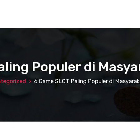
ling Populer di Masya
tegorized
6 Game SLOT Paling Populer di Masyarak