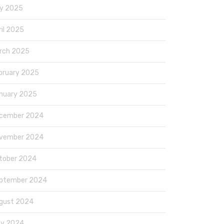
y 2025
ril 2025
rch 2025
bruary 2025
nuary 2025
cember 2024
vember 2024
tober 2024
ptember 2024
gust 2024
ly 2024