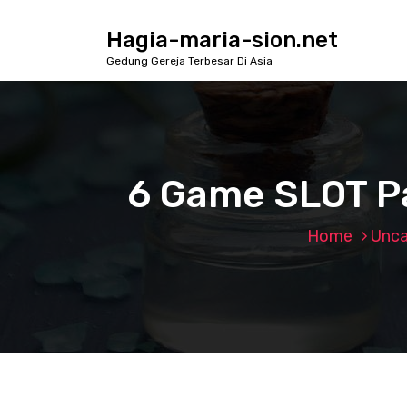
S
k
Hagia-maria-sion.net
i
Gedung Gereja Terbesar Di Asia
p
t
o
c
o
n
6 Game SLOT Pa
t
e
n
Home
Unca
t