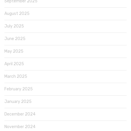
September 2025
August 2025
July 2025
June 2025
May 2025
April 2025
March 2025
February 2025
January 2025
December 2024
November 2024