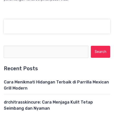
Search for:
Recent Posts
Cara Menikmati Hidangan Terbaik di Parrilla Mexican
Grill Modern
drchitrasskincure: Cara Menjaga Kulit Tetap
Seimbang dan Nyaman