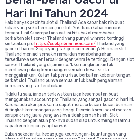
Hari Ini Tahun 2024
Halo banyak pecinta slot di Thailand! Ada kabar baik nih buat
kalian yang suka bermain judi slot. Yuk, baca kabar menarik
tersebut ini! Kesempatan saat ini kita bakal membahas
berkaitan slot server Thailand yang punyai winrate tertinggi
serta akun pro
https://sookjaibrianhead.com/
Thailand yang
gacor di hari ini. Siapa yang tak gemari menang? Bermain slot
Thailand menjadi semakin ramai dan membahagiakan
tersedianya server terbaik dengan winrate tertinggi. Dengan slot
server Thailand yang di jamin no. 1, kemungkinan untuk
membawa pulang kemenangan semakin besar serta
menggairahkan. Kalian tak perlu risau berkaitan keberuntungan,
berkat slot Thailand punya semua untuk kasih pengalaman
bermain yang tak terabaikan.
Tidak itu saja, jangan terlewatkan juga kesempatan buat
menggunakan account pro Thailand yang sangat gacor di hari ini.
Karena ada akun pro, kamu dapat merasai kesan-kesan bermain
di tingkat kemenangan yang tinggi. Dijamin, kamu bakal merasa
serupa orang juara yang awalnya tidak pernah kalah. Slot
Thailand dengan akun pro-nya sudah siap untuk mengantarmu
capai keuntungan yang banyak.
Bukan sekedar itu, kecap juga keuntungan-keuntungan yang