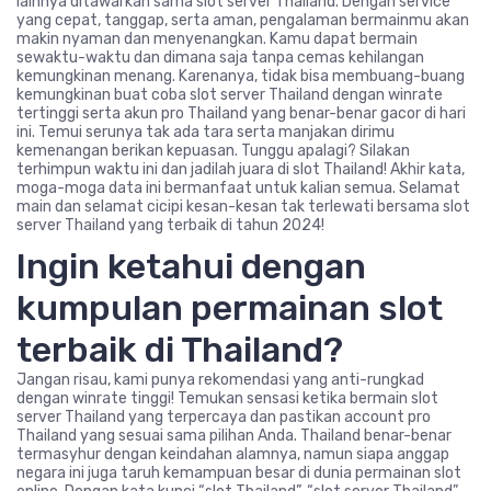
lainnya ditawarkan sama slot server Thailand. Dengan service
yang cepat, tanggap, serta aman, pengalaman bermainmu akan
makin nyaman dan menyenangkan. Kamu dapat bermain
sewaktu-waktu dan dimana saja tanpa cemas kehilangan
kemungkinan menang. Karenanya, tidak bisa membuang-buang
kemungkinan buat coba slot server Thailand dengan winrate
tertinggi serta akun pro Thailand yang benar-benar gacor di hari
ini. Temui serunya tak ada tara serta manjakan dirimu
kemenangan berikan kepuasan. Tunggu apalagi? Silakan
terhimpun waktu ini dan jadilah juara di slot Thailand! Akhir kata,
moga-moga data ini bermanfaat untuk kalian semua. Selamat
main dan selamat cicipi kesan-kesan tak terlewati bersama slot
server Thailand yang terbaik di tahun 2024!
Ingin ketahui dengan
kumpulan permainan slot
terbaik di Thailand?
Jangan risau, kami punya rekomendasi yang anti-rungkad
dengan winrate tinggi! Temukan sensasi ketika bermain slot
server Thailand yang terpercaya dan pastikan account pro
Thailand yang sesuai sama pilihan Anda. Thailand benar-benar
termasyhur dengan keindahan alamnya, namun siapa anggap
negara ini juga taruh kemampuan besar di dunia permainan slot