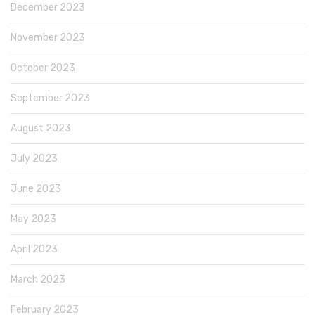
December 2023
November 2023
October 2023
September 2023
August 2023
July 2023
June 2023
May 2023
April 2023
March 2023
February 2023