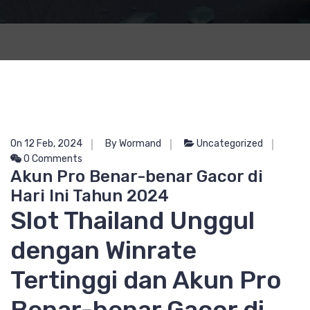
On 12 Feb, 2024
By Wormand
Uncategorized
0 Comments
Akun Pro Benar-benar Gacor di
Hari Ini Tahun 2024
Slot Thailand Unggul
dengan Winrate
Tertinggi dan Akun Pro
Benar-benar Gacor di