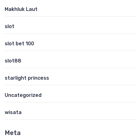
Makhluk Laut
slot
slot bet 100
slot88
starlight princess
Uncategorized
wisata
Meta