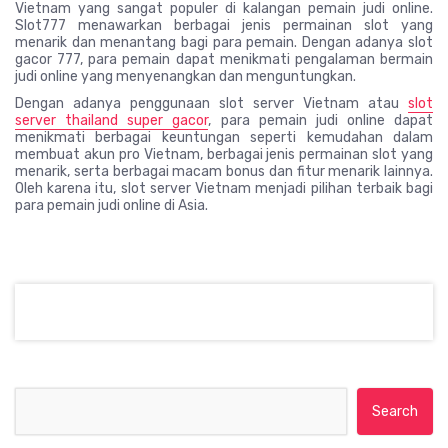
Vietnam yang sangat populer di kalangan pemain judi online.
Slot777 menawarkan berbagai jenis permainan slot yang
menarik dan menantang bagi para pemain. Dengan adanya slot
gacor 777, para pemain dapat menikmati pengalaman bermain
judi online yang menyenangkan dan menguntungkan.
Dengan adanya penggunaan slot server Vietnam atau
slot
server thailand super gacor
, para pemain judi online dapat
menikmati berbagai keuntungan seperti kemudahan dalam
membuat akun pro Vietnam, berbagai jenis permainan slot yang
menarik, serta berbagai macam bonus dan fitur menarik lainnya.
Oleh karena itu, slot server Vietnam menjadi pilihan terbaik bagi
para pemain judi online di Asia.
Search for: