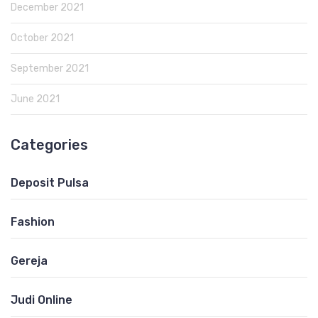
December 2021
October 2021
September 2021
June 2021
Categories
Deposit Pulsa
Fashion
Gereja
Judi Online