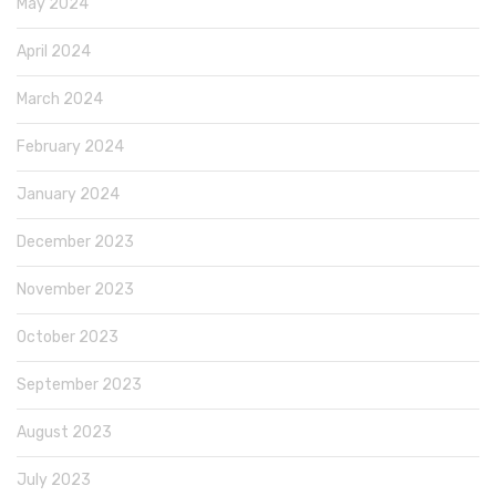
May 2024
April 2024
March 2024
February 2024
January 2024
December 2023
November 2023
October 2023
September 2023
August 2023
July 2023