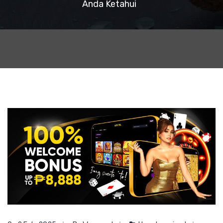
Anda Ketahui