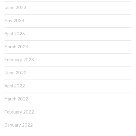
June 2023
May 2023
April 2023
March 2023
February 2023
June 2022
April 2022
March 2022
February 2022
January 2022