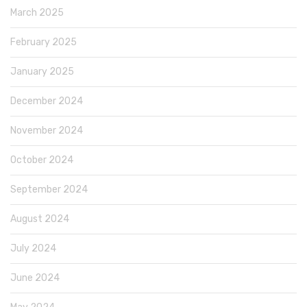
March 2025
February 2025
January 2025
December 2024
November 2024
October 2024
September 2024
August 2024
July 2024
June 2024