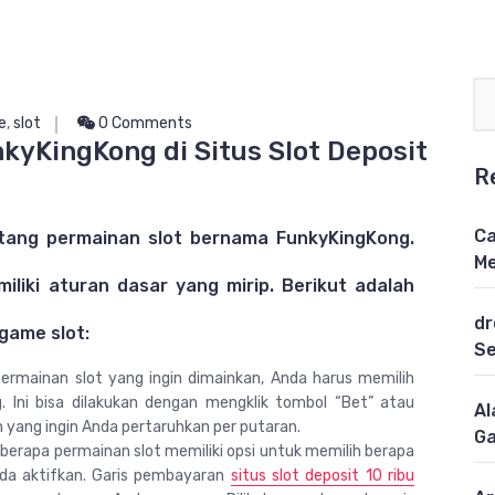
e
,
slot
0 Comments
kyKingKong di Situs Slot Deposit
R
Ca
ntang permainan slot bernama FunkyKingKong.
Me
iki aturan dasar yang mirip. Berikut adalah
dr
game slot:
S
permainan slot yang ingin dimainkan, Anda harus memilih
. Ini bisa dilakukan dengan mengklik tombol “Bet” atau
Al
n yang ingin Anda pertaruhkan per putaran.
Ga
eberapa permainan slot memiliki opsi untuk memilih berapa
da aktifkan. Garis pembayaran
situs slot deposit 10 ribu