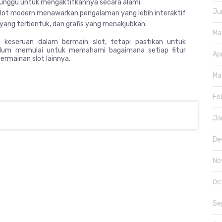
nunggu untuk mengaktifkannya secara alami.
Ju
slot modern menawarkan pengalaman yang lebih interaktif
 yang terbentuk, dan grafis yang menakjubkan.
Ma
an keseruan dalam bermain slot, tetapi pastikan untuk
lum memulai untuk memahami bagaimana setiap fitur
Ap
rmainan slot lainnya.
Ma
Fe
Ja
De
No
Oc
Se