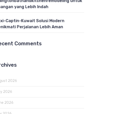
lingtonbathandkitchenremodeling untuk
angan yang Lebih Indah
xi-Captin-Kuwait Solusi Modern
nikmati Perjalanan Lebih Aman
ecent Comments
rchives
gust 2026
ly 2026
ne 2026
y 2026