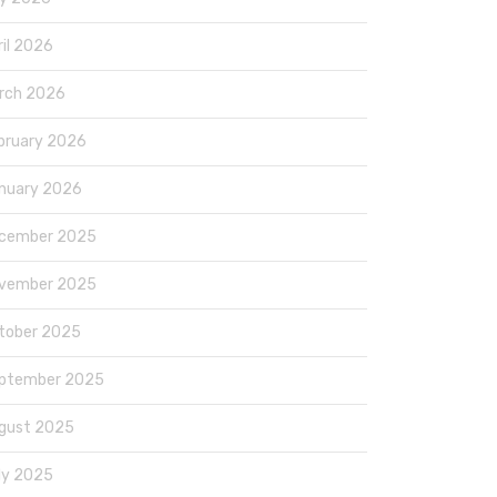
ril 2026
rch 2026
bruary 2026
nuary 2026
cember 2025
vember 2025
tober 2025
ptember 2025
gust 2025
ly 2025