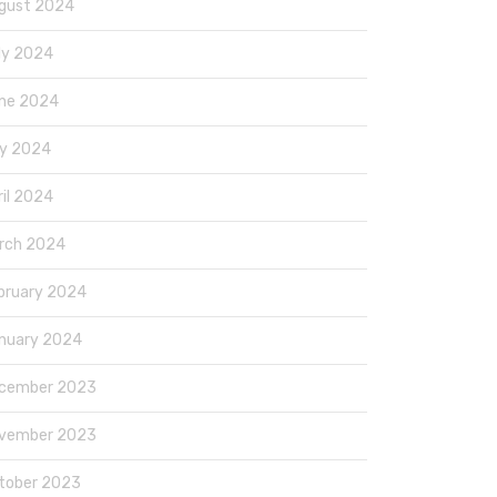
gust 2024
ly 2024
ne 2024
y 2024
ril 2024
rch 2024
bruary 2024
nuary 2024
cember 2023
vember 2023
tober 2023