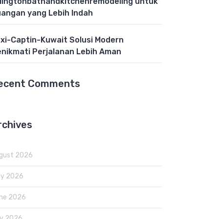
lingtonbathandkitchenremodeling untuk
angan yang Lebih Indah
xi-Captin-Kuwait Solusi Modern
nikmati Perjalanan Lebih Aman
ecent Comments
rchives
gust 2026
ly 2026
ne 2026
y 2026