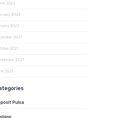
rch 2022
bruary 2022
nuary 2022
cember 2021
tober 2021
ptember 2021
ne 2021
ategories
posit Pulsa
shion