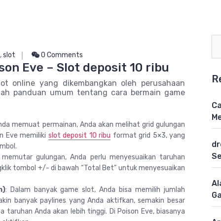
,
slot
0 Comments
on Eve – Slot deposit 10 ribu
R
lot online yang dikembangkan oleh perusahaan
dalah panduan umum tentang cara bermain game
Ca
Me
Anda memuat permainan, Anda akan melihat grid gulungan
on Eve memiliki
slot deposit 10 ribu
format grid 5×3, yang
dr
imbol.
S
 memutar gulungan, Anda perlu menyesuaikan taruhan
gklik tombol +/- di bawah “Total Bet” untuk menyesuaikan
Al
n)
: Dalam banyak game slot, Anda bisa memilih jumlah
Ga
akin banyak paylines yang Anda aktifkan, semakin besar
 taruhan Anda akan lebih tinggi. Di Poison Eve, biasanya