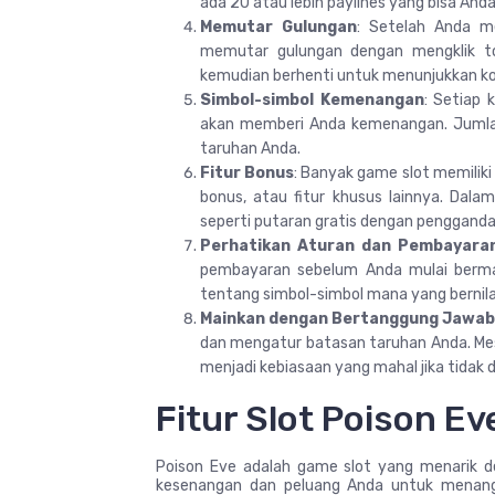
ada 20 atau lebih paylines yang bisa Anda
Memutar Gulungan
: Setelah Anda m
memutar gulungan dengan mengklik to
kemudian berhenti untuk menunjukkan ko
Simbol-simbol Kemenangan
: Setiap 
akan memberi Anda kemenangan. Jumlah
taruhan Anda.
Fitur Bonus
: Banyak game slot memiliki
bonus, atau fitur khusus lainnya. Dal
seperti putaran gratis dengan pengganda,
Perhatikan Aturan dan Pembayara
pembayaran sebelum Anda mulai berma
tentang simbol-simbol mana yang bernilai 
Mainkan dengan Bertanggung Jawab
dan mengatur batasan taruhan Anda. Mes
menjadi kebiasaan yang mahal jika tidak 
Fitur Slot Poison Ev
Poison Eve adalah game slot yang menarik d
kesenangan dan peluang Anda untuk menang.