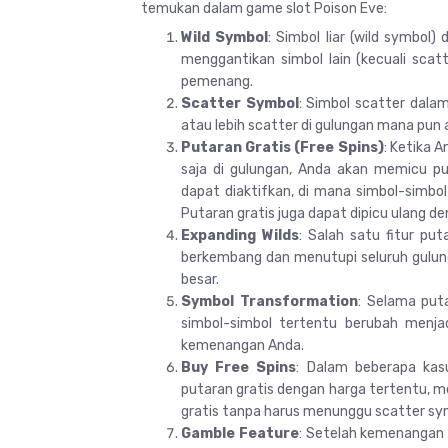
temukan dalam game slot Poison Eve:
Wild Symbol
: Simbol liar (wild symbol)
menggantikan simbol lain (kecuali sc
pemenang.
Scatter Symbol
: Simbol scatter dalam
atau lebih scatter di gulungan mana pun
Putaran Gratis (Free Spins)
: Ketika 
saja di gulungan, Anda akan memicu puta
dapat diaktifkan, di mana simbol-simbo
Putaran gratis juga dapat dipicu ulang 
Expanding Wilds
: Salah satu fitur pu
berkembang dan menutupi seluruh gulun
besar.
Symbol Transformation
: Selama put
simbol-simbol tertentu berubah menja
kemenangan Anda.
Buy Free Spins
: Dalam beberapa kas
putaran gratis dengan harga tertentu, 
gratis tanpa harus menunggu scatter sy
Gamble Feature
: Setelah kemenangan 