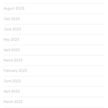
August 2023
July 2023
June 2023
May 2023
April 2023
March 2023
February 2023
June 2022
April 2022
March 2022