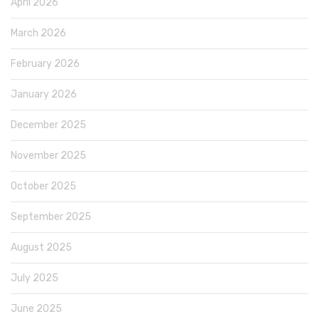
April 2026
March 2026
February 2026
January 2026
December 2025
November 2025
October 2025
September 2025
August 2025
July 2025
June 2025