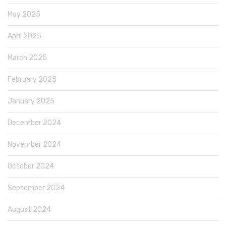
May 2025
April 2025
March 2025
February 2025
January 2025
December 2024
November 2024
October 2024
September 2024
August 2024