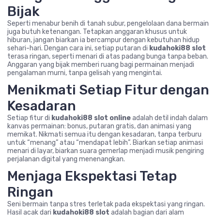
Bijak
Seperti menabur benih di tanah subur, pengelolaan dana bermain
juga butuh ketenangan. Tetapkan anggaran khusus untuk
hiburan, jangan biarkan ia bercampur dengan kebutuhan hidup
sehari-hari. Dengan cara ini, setiap putaran di
kudahoki88 slot
terasa ringan, seperti menari di atas padang bunga tanpa beban.
Anggaran yang bijak memberi ruang bagi permainan menjadi
pengalaman murni, tanpa gelisah yang mengintai.
Menikmati Setiap Fitur dengan
Kesadaran
Setiap fitur di
kudahoki88 slot online
adalah detil indah dalam
kanvas permainan: bonus, putaran gratis, dan animasi yang
memikat. Nikmati semua itu dengan kesadaran, tanpa terburu
untuk “menang” atau “mendapat lebih”. Biarkan setiap animasi
menari di layar, biarkan suara gemerlap menjadi musik pengiring
perjalanan digital yang menenangkan.
Menjaga Ekspektasi Tetap
Ringan
Seni bermain tanpa stres terletak pada ekspektasi yang ringan.
Hasil acak dari
kudahoki88 slot
adalah bagian dari alam