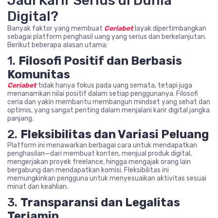
Jadi Karir Serius di Dunia
Digital?
Banyak faktor yang membuat
Ceriabet
layak dipertimbangkan
sebagai platform penghasil uang yang serius dan berkelanjutan.
Berikut beberapa alasan utama:
1.
Filosofi Positif dan Berbasis
Komunitas
Ceriabet
tidak hanya fokus pada uang semata, tetapi juga
menanamkan nilai positif dalam setiap penggunanya. Filosofi
ceria dan yakin membantu membangun mindset yang sehat dan
optimis, yang sangat penting dalam menjalani karir digital jangka
panjang.
2.
Fleksibilitas dan Variasi Peluang
Platform ini menawarkan berbagai cara untuk mendapatkan
penghasilan—dari membuat konten, menjual produk digital,
mengerjakan proyek freelance, hingga mengajak orang lain
bergabung dan mendapatkan komisi. Fleksibilitas ini
memungkinkan pengguna untuk menyesuaikan aktivitas sesuai
minat dan keahlian.
3.
Transparansi dan Legalitas
Terjamin