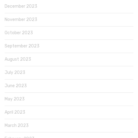
December 2023
November 2023
October 2023
September 2023
August 2023
July 2023
June 2023
May 2023
April 2023
March 2023