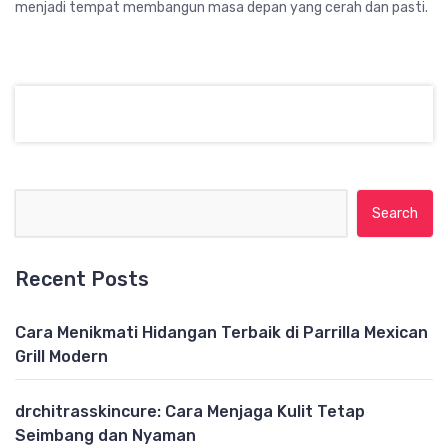
menjadi tempat membangun masa depan yang cerah dan pasti.
Search for:
Recent Posts
Cara Menikmati Hidangan Terbaik di Parrilla Mexican
Grill Modern
drchitrasskincure: Cara Menjaga Kulit Tetap
Seimbang dan Nyaman