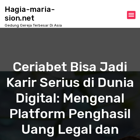
S
Hagia-maria-
k
sion.net
i
p
Gedung Gereja Terbesar Di Asia
t
o
c
o
n
Ceriabet Bisa Jadi
t
e
Karir Serius di Dunia
n
t
Digital: Mengenal
Platform Penghasil
Uang Legal dan