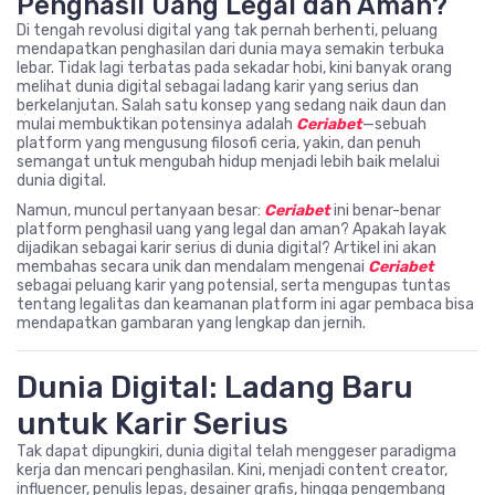
Penghasil Uang Legal dan Aman?
Di tengah revolusi digital yang tak pernah berhenti, peluang
mendapatkan penghasilan dari dunia maya semakin terbuka
lebar. Tidak lagi terbatas pada sekadar hobi, kini banyak orang
melihat dunia digital sebagai ladang karir yang serius dan
berkelanjutan. Salah satu konsep yang sedang naik daun dan
mulai membuktikan potensinya adalah
Ceriabet
—sebuah
platform yang mengusung filosofi ceria, yakin, dan penuh
semangat untuk mengubah hidup menjadi lebih baik melalui
dunia digital.
Namun, muncul pertanyaan besar:
Ceriabet
ini benar-benar
platform penghasil uang yang legal dan aman? Apakah layak
dijadikan sebagai karir serius di dunia digital? Artikel ini akan
membahas secara unik dan mendalam mengenai
Ceriabet
sebagai peluang karir yang potensial, serta mengupas tuntas
tentang legalitas dan keamanan platform ini agar pembaca bisa
mendapatkan gambaran yang lengkap dan jernih.
Dunia Digital: Ladang Baru
untuk Karir Serius
Tak dapat dipungkiri, dunia digital telah menggeser paradigma
kerja dan mencari penghasilan. Kini, menjadi content creator,
influencer, penulis lepas, desainer grafis, hingga pengembang