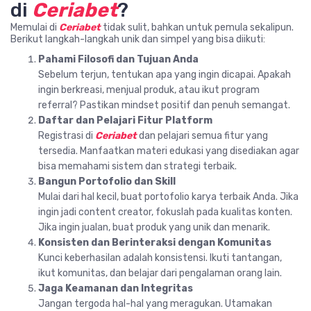
di
Ceriabet
?
Memulai di
Ceriabet
tidak sulit, bahkan untuk pemula sekalipun.
Berikut langkah-langkah unik dan simpel yang bisa diikuti:
Pahami Filosofi dan Tujuan Anda
Sebelum terjun, tentukan apa yang ingin dicapai. Apakah
ingin berkreasi, menjual produk, atau ikut program
referral? Pastikan mindset positif dan penuh semangat.
Daftar dan Pelajari Fitur Platform
Registrasi di
Ceriabet
dan pelajari semua fitur yang
tersedia. Manfaatkan materi edukasi yang disediakan agar
bisa memahami sistem dan strategi terbaik.
Bangun Portofolio dan Skill
Mulai dari hal kecil, buat portofolio karya terbaik Anda. Jika
ingin jadi content creator, fokuslah pada kualitas konten.
Jika ingin jualan, buat produk yang unik dan menarik.
Konsisten dan Berinteraksi dengan Komunitas
Kunci keberhasilan adalah konsistensi. Ikuti tantangan,
ikut komunitas, dan belajar dari pengalaman orang lain.
Jaga Keamanan dan Integritas
Jangan tergoda hal-hal yang meragukan. Utamakan