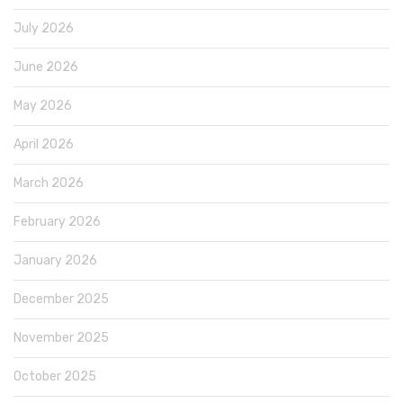
July 2026
June 2026
May 2026
April 2026
March 2026
February 2026
January 2026
December 2025
November 2025
October 2025