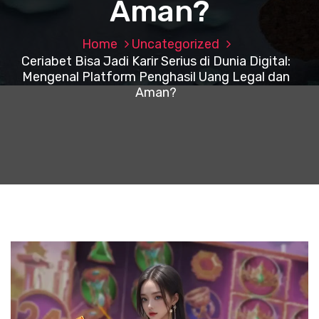
Aman?
Home
Uncategorized
Ceriabet Bisa Jadi Karir Serius di Dunia Digital:
Mengenal Platform Penghasil Uang Legal dan
Aman?