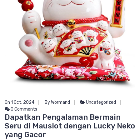
On 1 Oct, 2024
By Wormand
Uncategorized
0 Comments
Dapatkan Pengalaman Bermain
Seru di Mauslot dengan Lucky Neko
yang Gacor