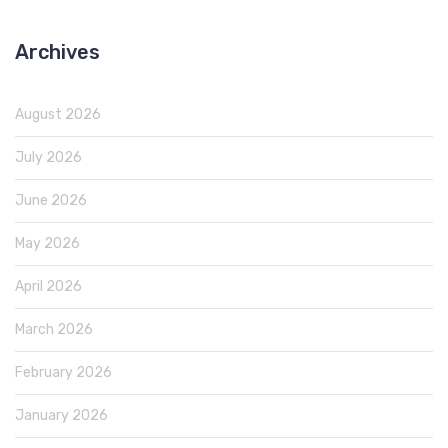
Archives
August 2026
July 2026
June 2026
May 2026
April 2026
March 2026
February 2026
January 2026