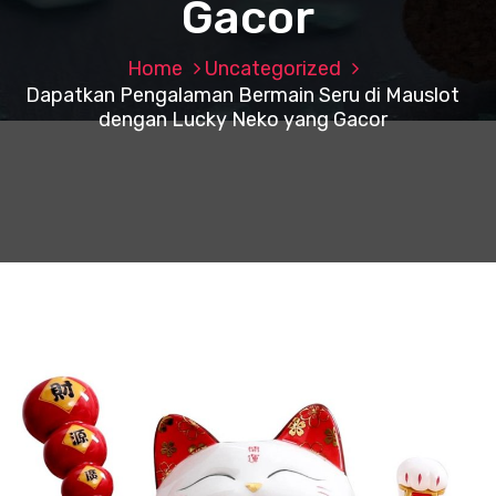
Gacor
Home
Uncategorized
Dapatkan Pengalaman Bermain Seru di Mauslot
dengan Lucky Neko yang Gacor