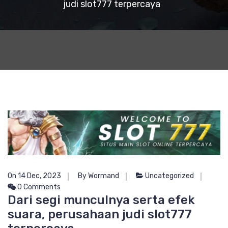
judi slot777 terpercaya
On 14 Dec, 2023
By Wormand
Uncategorized
0 Comments
Dari segi munculnya serta efek
suara, perusahaan judi slot777