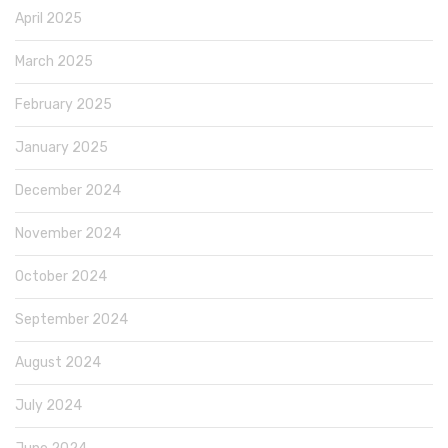
April 2025
March 2025
February 2025
January 2025
December 2024
November 2024
October 2024
September 2024
August 2024
July 2024