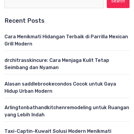
Search for:
Recent Posts
Cara Menikmati Hidangan Terbaik di Parrilla Mexican
Grill Modern
drchitrasskincure: Cara Menjaga Kulit Tetap
Seimbang dan Nyaman
Alasan saddlebrookecondos Cocok untuk Gaya
Hidup Urban Modern
Arlingtonbathandkitchenremodeling untuk Ruangan
yang Lebih Indah
Taxi-Captin-Kuwait Solusi Modern Menikmati