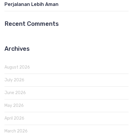
Perjalanan Lebih Aman
Recent Comments
Archives
August 2026
July 2026
June 2026
May 2026
April 2026
March 2026