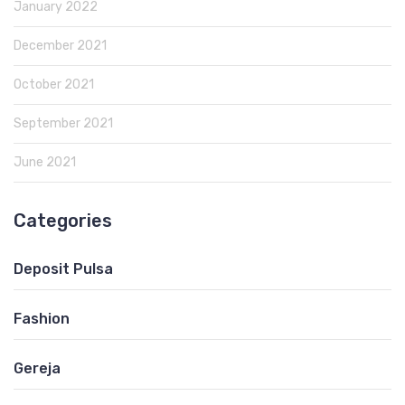
January 2022
December 2021
October 2021
September 2021
June 2021
Categories
Deposit Pulsa
Fashion
Gereja