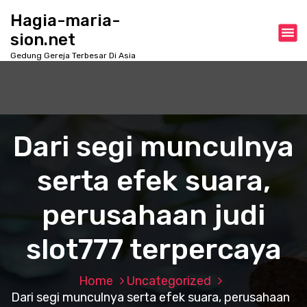
S
Hagia-maria-
k
sion.net
i
p
Gedung Gereja Terbesar Di Asia
t
o
c
o
n
Dari segi munculnya
t
e
serta efek suara,
n
t
perusahaan judi
slot777 terpercaya
Home
Uncategorized
Dari segi munculnya serta efek suara, perusahaan