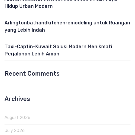
Hidup Urban Modern
Arlingtonbathandkitchenremodeling untuk Ruangan
yang Lebih Indah
Taxi-Captin-Kuwait Solusi Modern Menikmati
Perjalanan Lebih Aman
Recent Comments
Archives
August 2026
July 2026