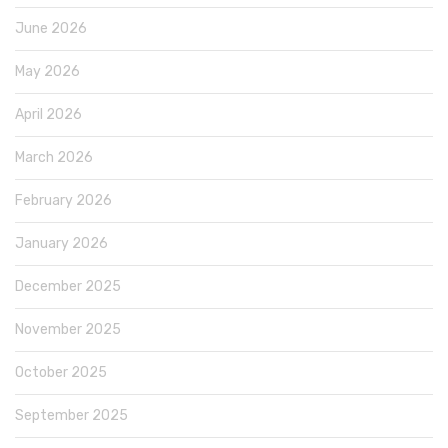
June 2026
May 2026
April 2026
March 2026
February 2026
January 2026
December 2025
November 2025
October 2025
September 2025