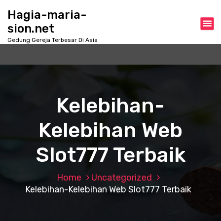
S
Hagia-maria-
k
sion.net
i
p
Gedung Gereja Terbesar Di Asia
t
o
c
o
n
Kelebihan-
t
e
Kelebihan Web
n
t
Slot777 Terbaik
Home
Uncategorized
Kelebihan-Kelebihan Web Slot777 Terbaik