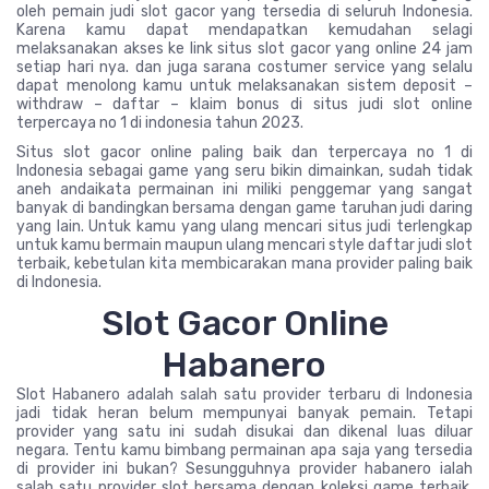
oleh pemain judi slot gacor yang tersedia di seluruh Indonesia.
Karena kamu dapat mendapatkan kemudahan selagi
melaksanakan akses ke link situs slot gacor yang online 24 jam
setiap hari nya. dan juga sarana costumer service yang selalu
dapat menolong kamu untuk melaksanakan sistem deposit –
withdraw – daftar – klaim bonus di situs judi slot online
terpercaya no 1 di indonesia tahun 2023.
Situs slot gacor online paling baik dan terpercaya no 1 di
Indonesia sebagai game yang seru bikin dimainkan, sudah tidak
aneh andaikata permainan ini miliki penggemar yang sangat
banyak di bandingkan bersama dengan game taruhan judi daring
yang lain. Untuk kamu yang ulang mencari situs judi terlengkap
untuk kamu bermain maupun ulang mencari style daftar judi slot
terbaik, kebetulan kita membicarakan mana provider paling baik
di Indonesia.
Slot Gacor Online
Habanero
Slot Habanero adalah salah satu provider terbaru di Indonesia
jadi tidak heran belum mempunyai banyak pemain. Tetapi
provider yang satu ini sudah disukai dan dikenal luas diluar
negara. Tentu kamu bimbang permainan apa saja yang tersedia
di provider ini bukan? Sesungguhnya provider habanero ialah
salah satu provider slot bersama dengan koleksi game terbaik.