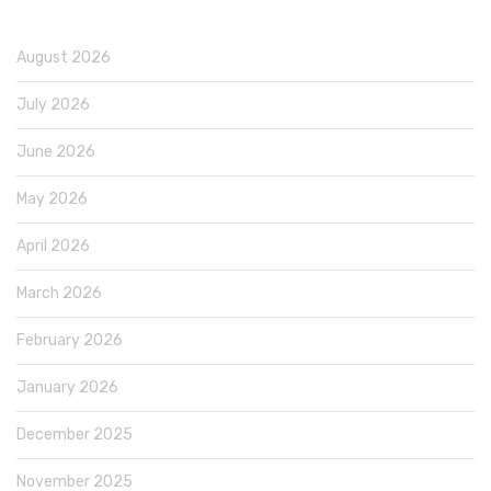
August 2026
July 2026
June 2026
May 2026
April 2026
March 2026
February 2026
January 2026
December 2025
November 2025