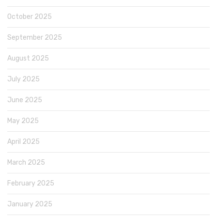
October 2025
September 2025
August 2025
July 2025
June 2025
May 2025
April 2025
March 2025
February 2025
January 2025