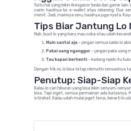
Satu hal yang bikin Aresgacor beda dari game lain: l
cairin hasilnya ke e-wallet atau rekening. Gue s
menit. Jadi, mainnya seru, hasilnya juga nyata. Ka
Tips Biar Jantung Lo
Nah, buat lo yang baru mau coba atau udah kecandua
Main santai aja
– jangan semua saldo lo abis
Pakai uang nganggur
– jangan pake uang 
Tau kapan berhenti
– kadang rejeki itu buk
Dengan trik ini, lo bisa tetap nikmatin sensasinya ta
Penutup: Siap-Siap K
Kalau lo cari hiburan yang bisa bikin senyum-seny
bisa. Tapi inget, semua permainan ada batasnya. Ma
istirahat. Kalau udah mulai joget terus, berarti lo