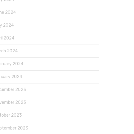
ne 2024
y 2024
ril 2024
rch 2024
bruary 2024
nuary 2024
cember 2023
vember 2023
tober 2023
ptember 2023