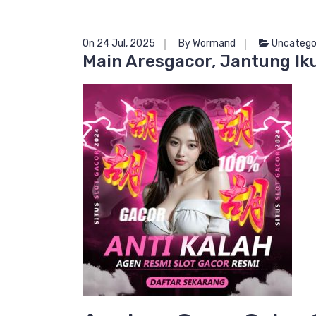
On 24 Jul, 2025
By Wormand
Uncatego
Main Aresgacor, Jantung Ik