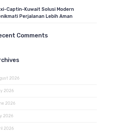
xi-Captin-Kuwait Solusi Modern
nikmati Perjalanan Lebih Aman
ecent Comments
rchives
gust 2026
ly 2026
ne 2026
y 2026
ril 2026