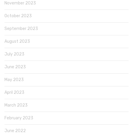
November 2023
October 2023
September 2023
August 2023
July 2023
June 2023
May 2023
April 2023
March 2023
February 2023
June 2022