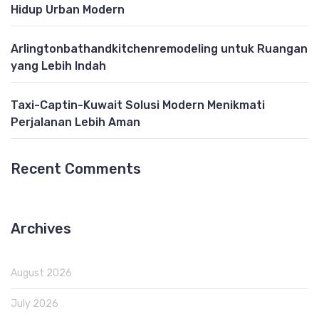
Hidup Urban Modern
Arlingtonbathandkitchenremodeling untuk Ruangan
yang Lebih Indah
Taxi-Captin-Kuwait Solusi Modern Menikmati
Perjalanan Lebih Aman
Recent Comments
Archives
August 2026
July 2026