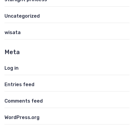
Uncategorized
wisata
Meta
Log in
Entries feed
Comments feed
WordPress.org