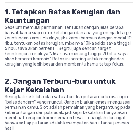
1. Tetapkan Batas Kerugian dan
Keuntungan
Sebelum memulai permainan, tentukan dengan jelas berapa
banyak kamu siap untuk kehilangan dan apa yang menjadi target
keuntungan kamu. Misalnya, jika kamu bermain dengan modal 10
ribu, tentukan batas kerugian, misalnya “Jika saldo saya tinggal
5 ribu, saya akan berhenti”. Begitu juga dengan target
keuntungan, misalnya “Jika saya menang hingga 20 ribu, saya
akan berhenti bermain”. Batas ini penting untuk menghindari
kerugian yang lebih besar dan membantu kamu tetap fokus.
2. Jangan Terburu-buru untuk
Kejar Kekalahan
Sering kali, setelah kalah satu atau dua putaran, ada rasa ingin
“balas dendam” yang muncul. Jangan biarkan emosi menguasai
permainan kamu. Slot adalah permainan yang bergantung pada
keberuntungan dan pola acak, jadi kejar kekalahan hanya akan
membuat kerugian kamu semakin besar. Tenanglah dan ingat
bahwa setiap putaran adalah kesempatan baru, tanpa jaminan
hasil.