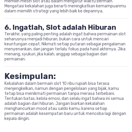
memilih mesin slot atau dalam mengatur waktu bermain.
Mengatasi kekalahan juga berarti meningkatkan kemampuanmu
dalam memilih strategi yang lebih baik ke depannya.
6. Ingatlah, Slot adalah Hiburan
Terakhir, yang paling penting adalah ingat bahwa permainan slot
seharusnya menjadi hiburan, bukan cara untuk mencari
keuntungan cepat. Nikmati setiap putaran sebagai pengalaman
menyenankan, dan jangan terlalu fokus pada hasil akhirnya. Jika
menang, syukuri, jika kalah, anggap sebagai bagian dari
permainan.
Kesimpulan:
Kekalahan dalam bermain slot 10 ribu rupiah bisa terasa
menjengkelkan, namun dengan pengelolaan yang bijak, kamu
tetap bisa menikmati permainan tanpa merasa terbebani.
Tentukan batas, kelola emosi, dan selalu ingat bahwa ini semua
adalah bagian dari hiburan. Jangan biarkan kekalahan
menghancurkan mood atau saldo kamu, karena setiap
permainan adalah kesempatan baru untuk mencoba lagi dengan
kepala dingin.