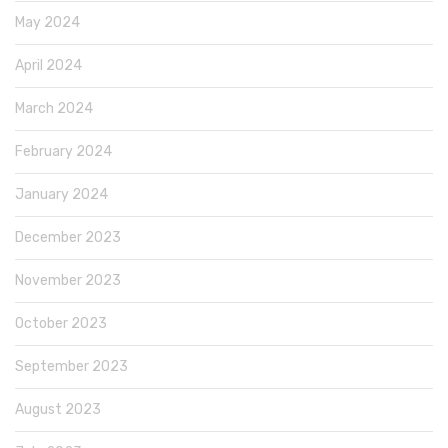
May 2024
April 2024
March 2024
February 2024
January 2024
December 2023
November 2023
October 2023
September 2023
August 2023