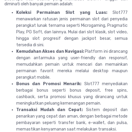
diminati oleh banyak pemain adalah:
Koleksi Permainan Slot yang Luas:
Slot777
menawarkan ratusan jenis permainan slot dari penyedia
perangkat lunak ternama seperti Microgaming, Pragmatic
Play, PG Soft, dan lainnya. Mulai dari slot klasik, slot video,
hingga slot progresif dengan jackpot besar, semua
tersedia di sini.
Kemudahan Akses dan Navigasi:
Platform ini dirancang
dengan antarmuka yang user-friendly dan responsif,
memudahkan pemain untuk mencari dan memainkan
permainan favorit mereka melalui desktop maupun
perangkat mobile.
Bonus dan Promosi Menarik:
Slot777 menyediakan
berbagai bonus seperti bonus deposit, free spins,
cashback, serta promosi khusus yang dirancang untuk
meningkatkan peluang kemenangan pemain.
Transaksi Mudah dan Cepat:
Sistem deposit dan
penarikan yang cepat dan aman, dengan berbagai metode
pembayaran seperti transfer bank, e-wallet, dan pulsa,
memastikan kenyamanan saat melakukan transaksi.