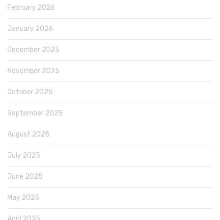
February 2026
January 2026
December 2025
November 2025
October 2025
September 2025
August 2025
July 2025
June 2025
May 2025
April 2025