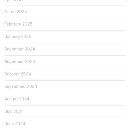
March 2025
February 2025
January 2025
December 2024
November 2024
October 2024
September 2024
August 2024
July 2024
June 2024