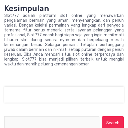
Kesimpulan
Slot777 adalah platform slot online yang menawarkan
pengalaman bermain yang aman, menyenangkan, dan penuh
variasi. Dengan koleksi permainan yang lengkap dari penyedia
ternama, fitur bonus menarik, serta layanan pelanggan yang
profesional, Slot777 cocok bagi siapa saja yang ingin menikmati
hiburan slot daring secara nyaman dan berpeluang meraih
kemenangan besar. Sebagai pemain, tetaplah bertanggung
jawab dalam bermain dan nikmati setiap putaran dengan penuh
keseruan. Jika Anda mencari situs slot online terpercaya dan
lengkap, Slot777 bisa menjadi pilihan terbaik untuk mengisi
waktu dan meraih peluang kemenangan besar.
Search for: