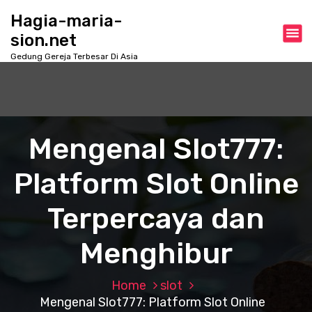
S
Hagia-maria-
k
sion.net
i
p
Gedung Gereja Terbesar Di Asia
t
o
c
o
n
Mengenal Slot777:
t
e
Platform Slot Online
n
t
Terpercaya dan
Menghibur
Home
slot
Mengenal Slot777: Platform Slot Online