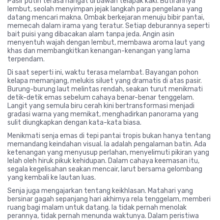
Pasir putih terasa hangat di bawah telapak kaki. Butirannya
lembut, seolah menyimpan jejak langkah para pengelana yang
datang mencari makna. Ombak berkejaran menuju bibir pantai,
memecah dalam irama yang teratur. Setiap deburannya seperti
bait puisi yang dibacakan alam tanpa jeda. Angin asin
menyentuh wajah dengan lembut, membawa aroma laut yang
khas dan membangkitkan kenangan-kenangan yang lama
terpendam.
Di saat seperti ini, waktu terasa melambat. Bayangan pohon
kelapa memanjang, melukis siluet yang dramatis di atas pasir.
Burung-burung laut melintas rendah, seakan turut menikmati
detik-detik emas sebelum cahaya benar-benar tenggelam.
Langit yang semula biru cerah kini bertransformasi menjadi
gradasi warna yang memikat, menghadirkan panorama yang
sulit diungkapkan dengan kata-kata biasa.
Menikmati senja emas di tepi pantai tropis bukan hanya tentang
memandang keindahan visual. Ia adalah pengalaman batin. Ada
ketenangan yang menyusup perlahan, menyelimuti pikiran yang
lelah oleh hiruk pikuk kehidupan. Dalam cahaya keemasan itu,
segala kegelisahan seakan mencair, larut bersama gelombang
yang kembali ke lautan luas.
Senja juga mengajarkan tentang keikhlasan. Matahari yang
bersinar gagah sepanjang hari akhirnya rela tenggelam, memberi
ruang bagi malam untuk datang. Ia tidak pernah menolak
perannya, tidak pernah menunda waktunya. Dalam peristiwa