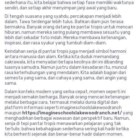
sederhana itu, kita belajar bahwa setiap fase memiliki waktunya
sendiri, dan setiap akhir menyimpan janji awal yang baru.
Di tengah suasana yang syahdu, percakapan menjadi lebih
dalam. Tawa terdengar lebih tulus. Bahkan diam pun terasa
bermakna. Banyak orang datang ke pantai tropis untuk mencari
hiburan, namun mereka sering pulang membawa sesuatu yang
lebih dari sekadar foto indah. Mereka membawa ketenangan,
inspirasi, dan rasa syukur yang tumbuh diam-diam.
Keindahan senja di pantai tropis juga menjadi simbol harmoni
antara manusia dan alam. Ketika kita duduk memandang
cakrawala, kita menyadari betapa kecilnya diri ini dibanding
luasnya samudra. Namun justru dalam kesadaran itu, muncul
rasa keterhubungan yang mendalam. Kita adalah bagian dari
semesta yang sama, dari cahaya yang sama, dari angin yang
sama.
Dalam konteks modern yang serba cepat, momen seperti ini
menjadi semakin berharga. Banyak orang mencari ketenangan
melalui berbagai cara, termasuk melalui dunia digital dan
platform informasi seperti imagineschoolslakewoodranch
maupun
https://imagineschoolslakewoodranch.net/
yang
menghadirkan berbagai wawasan dan perspektif baru. Namun,
senja di tepi pantai tropis menawarkan pelajaran yang tak
tertulis: bahwa kebahagiaan sederhana sering kali hadir ketika
kita berhenti sejenak dan benar-benar hadir dalam momen.