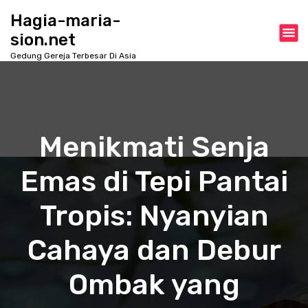
S
Hagia-maria-
k
sion.net
i
p
Gedung Gereja Terbesar Di Asia
t
o
c
o
n
Menikmati Senja
t
e
Emas di Tepi Pantai
n
t
Tropis: Nyanyian
Cahaya dan Debur
Ombak yang