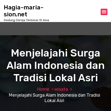
S
Hagia-maria-
k
sion.net
i
p
Gedung Gereja Terbesar Di Asia
t
o
c
o
n
Menjelajahi Surga
t
e
Alam Indonesia dan
n
t
Tradisi Lokal Asri
Home
wisata
Menjelajahi Surga Alam Indonesia dan Tradisi
Lokal Asri