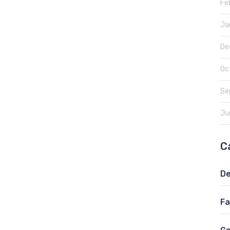
Fe
Ja
De
Oc
Se
Ju
C
De
Fa