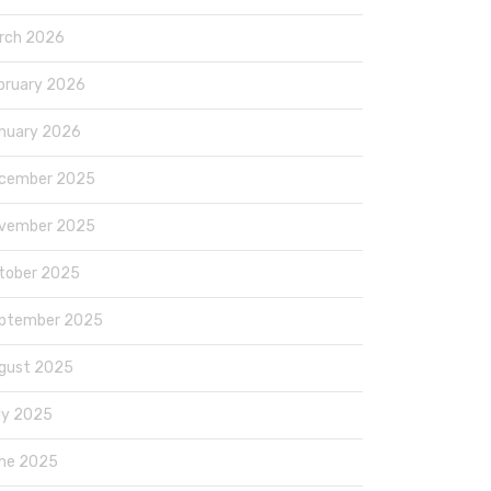
rch 2026
bruary 2026
nuary 2026
cember 2025
vember 2025
tober 2025
ptember 2025
gust 2025
ly 2025
ne 2025