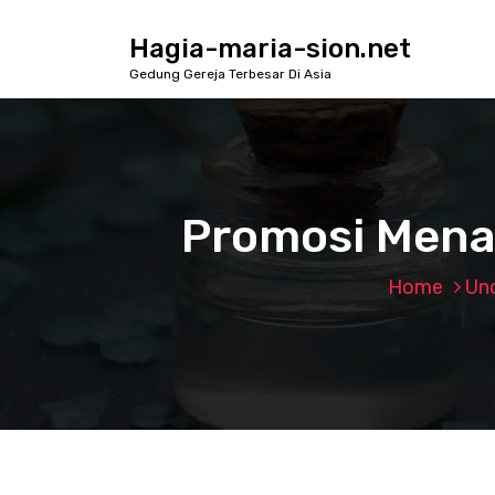
S
k
Hagia-maria-sion.net
i
Gedung Gereja Terbesar Di Asia
p
t
o
c
o
n
Promosi Menar
t
e
n
Home
Un
t