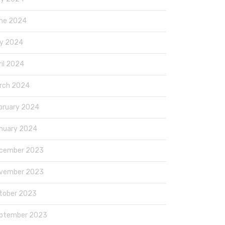
ne 2024
y 2024
ril 2024
rch 2024
bruary 2024
nuary 2024
cember 2023
vember 2023
tober 2023
ptember 2023