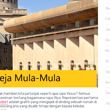
Ma
Fe
Ja
De
No
Oc
Se
Au
Ju
k memberi kita petunjuk seperti apa rupa Yesus? Semua
g seniman tentang bagaimana rupa-Nya. Representasi pertama
sbobet
adalah grafiti yang mengejek di dinding sebuah rumah di
Ju
orang pria yang disalib tetapi dengan kepala keledai.