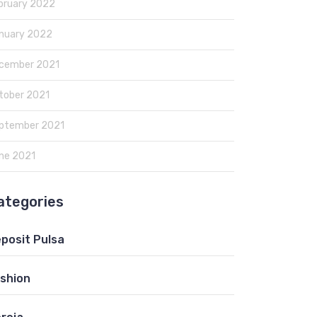
bruary 2022
nuary 2022
cember 2021
tober 2021
ptember 2021
ne 2021
ategories
posit Pulsa
shion