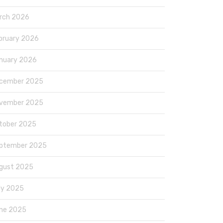
rch 2026
bruary 2026
nuary 2026
cember 2025
vember 2025
tober 2025
ptember 2025
gust 2025
ly 2025
ne 2025