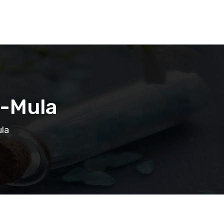
a-Mula
ula