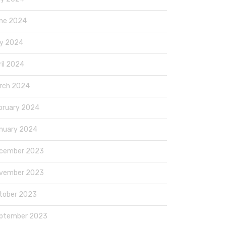
ne 2024
y 2024
ril 2024
rch 2024
bruary 2024
nuary 2024
cember 2023
vember 2023
tober 2023
ptember 2023