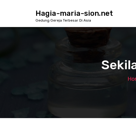
S
k
Hagia-maria-sion.net
i
Gedung Gereja Terbesar Di Asia
p
t
o
c
o
n
Sekil
t
e
n
Ho
t