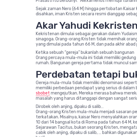
Prasasti itu berbunyi: “Alexamenos memuja tuhann
Sejak zaman Nero (64 M) hingga pertobatan Kaisar K
disahkan, iman Kristen secara resmi dianggap sebaga
Akar Yahudi Kekriste
Kekristenan dimulai sebagai gerakan dalam Yudaisme.
sinagoga. Orang-orang Kristen tidak memihak or
yang dimulai pada tahun 66 M, dan pada akhir abad 
Ketika sebuah “gereja” bukanlah sebuah bangunan
Orang percaya mula-mula ini tidak memiliki gedun
rumah. Bangunan gereja pertama tidak muncul sam
Perdebatan tetapi b
Gereja mula-mula tidak memiliki denominasi seperti y
memiliki perbedaan pendapat yang serius di dalam 
sbobet
mengejutkan. Mereka merasa bahwa mereka 
masalah yang harus ditanggapi dengan sangat serius
Dirobek oleh anjing, dipaku di salib…
Orang-orang Kristen mula-mula menjadi sasaran pe
terkatakan. Misalnya, kaisar Nero menyalahkan or
10 dari 14 bangsal kota di Roma pada tahun 64 M, k
Sejarawan Tacitus, bukan seorang Kristen, menga
cabik oleh anjing, dipaku di salib, … bahkan digun