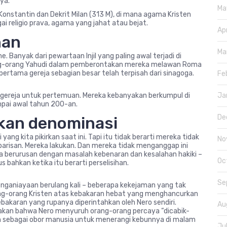
ya.”
Ma
onstantin dan Dekrit Milan (313 M), di mana agama Kristen
i religio prava, agama yang jahat atau bejat.
Ap
nan
Ma
 Banyak dari pewartaan Injil yang paling awal terjadi di
ang-orang Yahudi dalam pemberontakan mereka melawan Roma
pertama gereja sebagian besar telah terpisah dari sinagoga.
Fe
g gereja untuk pertemuan. Mereka kebanyakan berkumpul di
Ja
pai awal tahun 200-an.
De
ukan denominasi
ang kita pikirkan saat ini. Tapi itu tidak berarti mereka tidak
No
barisan. Mereka lakukan. Dan mereka tidak menganggap ini
berurusan dengan masalah kebenaran dan kesalahan hakiki –
Oc
 bahkan ketika itu berarti perselisihan.
Se
nganiayaan berulang kali – beberapa kekejaman yang tak
ang-orang Kristen atas kebakaran hebat yang menghancurkan
ebakaran yang rupanya diperintahkan oleh Nero sendiri.
Au
takan bahwa Nero menyuruh orang-orang percaya “dicabik-
akan sebagai obor manusia untuk menerangi kebunnya di malam
Ju