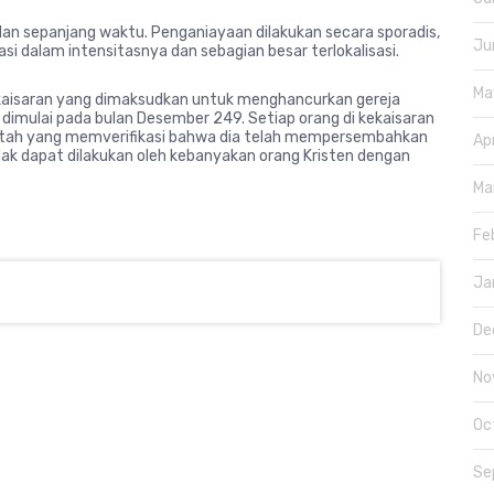
dan sepanjang waktu. Penganiayaan dilakukan secara sporadis,
Ju
si dalam intensitasnya dan sebagian besar terlokalisasi.
Ma
ekaisaran yang dimaksudkan untuk menghancurkan gereja
 dimulai pada bulan Desember 249. Setiap orang di kekaisaran
intah yang memverifikasi bahwa dia telah mempersembahkan
Ap
dak dapat dilakukan oleh kebanyakan orang Kristen dengan
Ma
Fe
Ja
De
No
Oc
Se