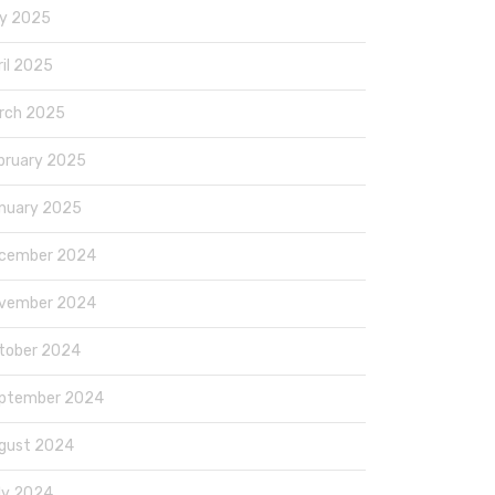
y 2025
ril 2025
rch 2025
bruary 2025
nuary 2025
cember 2024
vember 2024
tober 2024
ptember 2024
gust 2024
ly 2024