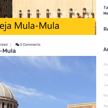
Ta
Me
R
rized
0 Comments
A
a-Mula
Au
Ju
Ju
Ma
Ap