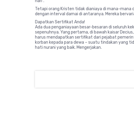
hari”.
Tetapi orang Kristen tidak dianiaya di mana-mana 
dengan interval damai di antaranya. Mereka bervaria
Dapatkan Sertifikat Anda!
Ada dua penganiayaan besar-besaran di seluruh k
sepenuhnya. Yang pertama, di bawah kaisar Decius,
harus mendapatkan sertifikat dari pejabat pemer
korban kepada para dewa – suatu tindakan yang ti
hati nurani yang baik. Mengerjakan.