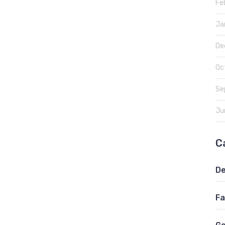
Fe
Ja
De
Oc
Se
Ju
C
De
Fa