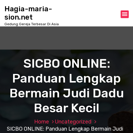
S
Hagia-maria-
k
sion.net
i
p
Gedung Gereja Terbesar Di Asia
t
o
c
o
n
SICBO ONLINE:
t
e
Panduan Lengkap
n
t
Bermain Judi Dadu
Besar Kecil
Home
Uncategorized
SICBO ONLINE: Panduan Lengkap Bermain Judi