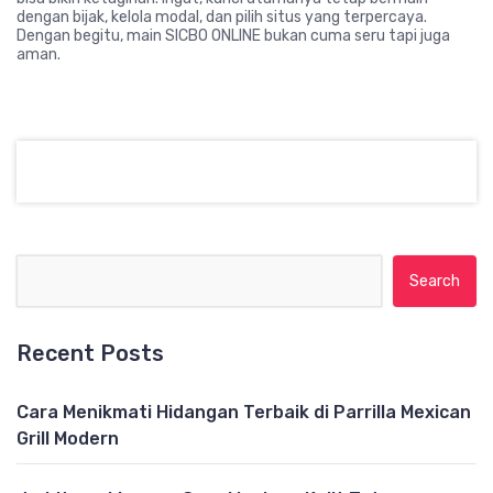
dengan bijak, kelola modal, dan pilih situs yang terpercaya.
Dengan begitu, main SICBO ONLINE bukan cuma seru tapi juga
aman.
Search for:
Recent Posts
Cara Menikmati Hidangan Terbaik di Parrilla Mexican
Grill Modern