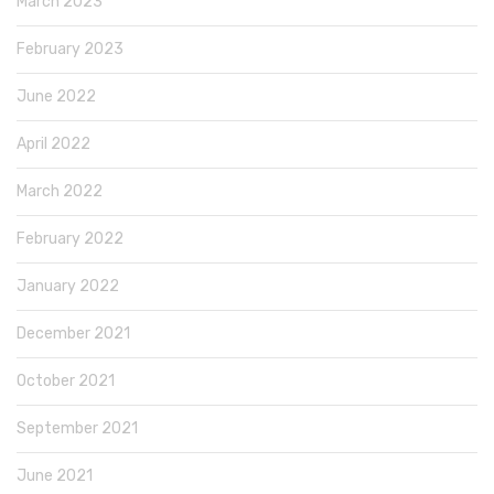
March 2023
February 2023
June 2022
April 2022
March 2022
February 2022
January 2022
December 2021
October 2021
September 2021
June 2021