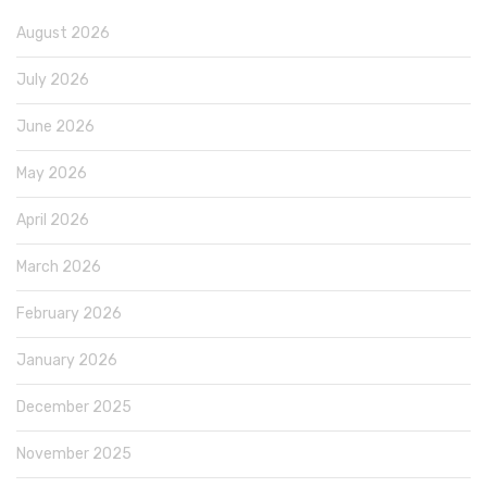
August 2026
July 2026
June 2026
May 2026
April 2026
March 2026
February 2026
January 2026
December 2025
November 2025