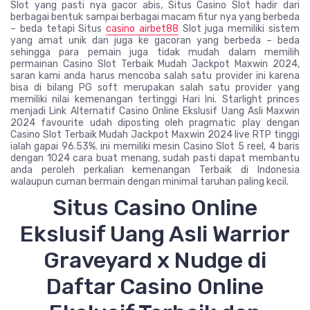
Slot yang pasti nya gacor abis, Situs Casino Slot hadir dari
berbagai bentuk sampai berbagai macam fitur nya yang berbeda
– beda tetapi Situs
casino airbet88
Slot juga memiliki sistem
yang amat unik dan juga ke gacoran yang berbeda – beda
sehingga para pemain juga tidak mudah dalam memilih
permainan Casino Slot Terbaik Mudah Jackpot Maxwin 2024,
saran kami anda harus mencoba salah satu provider ini karena
bisa di bilang PG soft merupakan salah satu provider yang
memiliki nilai kemenangan tertinggi Hari Ini. Starlight princes
menjadi Link Alternatif Casino Online Ekslusif Uang Asli Maxwin
2024 favourite udah diposting oleh pragmatic play dengan
Casino Slot Terbaik Mudah Jackpot Maxwin 2024 live RTP tinggi
ialah gapai 96.53%. ini memiliki mesin Casino Slot 5 reel, 4 baris
dengan 1024 cara buat menang, sudah pasti dapat membantu
anda peroleh perkalian kemenangan Terbaik di Indonesia
walaupun cuman bermain dengan minimal taruhan paling kecil.
Situs Casino Online
Ekslusif Uang Asli Warrior
Graveyard x Nudge di
Daftar Casino Online