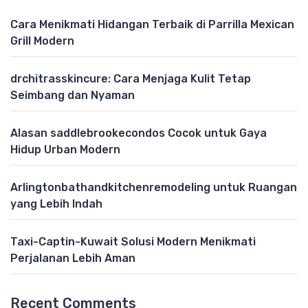
Cara Menikmati Hidangan Terbaik di Parrilla Mexican
Grill Modern
drchitrasskincure: Cara Menjaga Kulit Tetap
Seimbang dan Nyaman
Alasan saddlebrookecondos Cocok untuk Gaya
Hidup Urban Modern
Arlingtonbathandkitchenremodeling untuk Ruangan
yang Lebih Indah
Taxi-Captin-Kuwait Solusi Modern Menikmati
Perjalanan Lebih Aman
Recent Comments