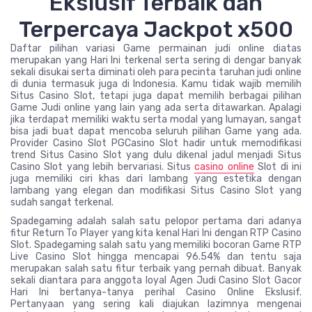
Ekslusif Terbaik dan
Terpercaya Jackpot x500
Daftar pilihan variasi Game permainan judi online diatas
merupakan yang Hari Ini terkenal serta sering di dengar banyak
sekali disukai serta diminati oleh para pecinta taruhan judi online
di dunia termasuk juga di Indonesia. Kamu tidak wajib memilih
Situs Casino Slot, tetapi juga dapat memilih berbagai pilihan
Game Judi online yang lain yang ada serta ditawarkan. Apalagi
jika terdapat memiliki waktu serta modal yang lumayan, sangat
bisa jadi buat dapat mencoba seluruh pilihan Game yang ada.
Provider Casino Slot PGCasino Slot hadir untuk memodifikasi
trend Situs Casino Slot yang dulu dikenal jadul menjadi Situs
Casino Slot yang lebih bervariasi. Situs
casino online
Slot di ini
juga memiliki ciri khas dari lambang yang estetika dengan
lambang yang elegan dan modifikasi Situs Casino Slot yang
sudah sangat terkenal.
Spadegaming adalah salah satu pelopor pertama dari adanya
fitur Return To Player yang kita kenal Hari Ini dengan RTP Casino
Slot. Spadegaming salah satu yang memiliki bocoran Game RTP
Live Casino Slot hingga mencapai 96.54% dan tentu saja
merupakan salah satu fitur terbaik yang pernah dibuat. Banyak
sekali diantara para anggota loyal Agen Judi Casino Slot Gacor
Hari Ini bertanya-tanya perihal Casino Online Ekslusif.
Pertanyaan yang sering kali diajukan lazimnya mengenai