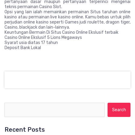
pertanyaan dasar maupun pertanyaan terperinci mengenai
teknis permainan Casino Slot.
Opsi yang lain ialah memainkan permainan Situs taruhan online
kasino atau permainan live kasino online. Kamu bebas untuk pilih
perjudian online kasino seperti Games judi roulette, dragon tiger,
Casino, blackjack dan lain-lainnya.
Keuntungan Bermain Di Situs Casino Online Ekslusif terbaik
Casino Online Ekslusif 5 Lions Megaways
Syarat usia diatas 17 tahun
Deposit Bank Lokal
Search for:
Recent Posts