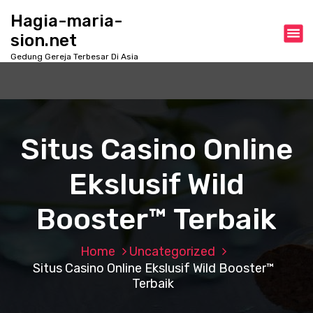
S
Hagia-maria-
k
sion.net
i
p
Gedung Gereja Terbesar Di Asia
t
o
c
o
n
Situs Casino Online
t
e
Ekslusif Wild
n
t
Booster™ Terbaik
Home
Uncategorized
Situs Casino Online Ekslusif Wild Booster™
Terbaik