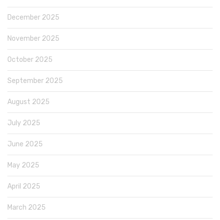
December 2025
November 2025
October 2025
September 2025
August 2025
July 2025
June 2025
May 2025
April 2025
March 2025