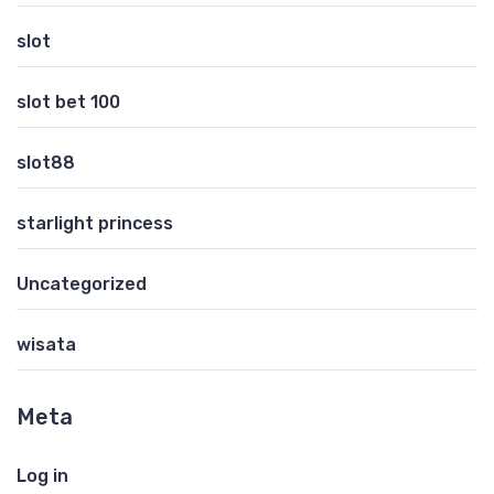
slot
slot bet 100
slot88
starlight princess
Uncategorized
wisata
Meta
Log in